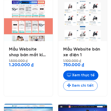
Mẫu Website
Mẫu Website bán
shop bán mắt kính
xe điện 1
thời trang
1.500.000
₫
1.100.000
₫
Giá
Giá
Giá
Giá
1.200.000
₫
750.000
₫
gốc
hiện
gốc
hiện
là:
tại
là:
tại
1.500.000 ₫.
là:
1.100.000 ₫.
là:
Xem thực tế
1.200.000 ₫.
750.000 ₫.
Xem chi tiết