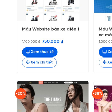
Mẫu Website bán xe điện 1
Mẫu W
xe má
Giá
Giá
750.000
₫
1.100.000
₫
1.000.
gốc
hiện
là:
tại
1.100.000 ₫.
là:
Xem thực tế
Xe
750.000 ₫.
Xem chi tiết
Xe
-20%
-38%