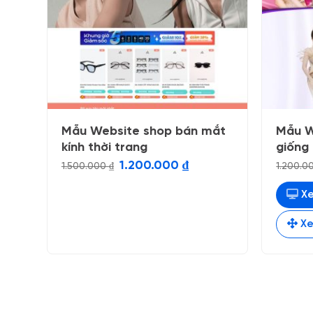
Mẫu Website shop bán mắt
Mẫu W
kính thời trang
giống 
Giá
Giá
1.200.000
₫
1.500.000
₫
1.200.
gốc
hiện
là:
tại
1.500.000 ₫.
là:
Xe
1.200.000 ₫.
Xe