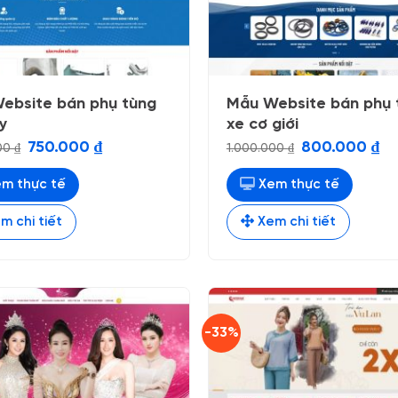
ebsite bán phụ tùng
Mẫu Website bán phụ 
y
xe cơ giới
Giá
Giá
Giá
Gi
750.000
₫
800.000
₫
000
₫
1.000.000
₫
gốc
hiện
gốc
hiệ
là:
tại
là:
tại
1.000.000 ₫.
là:
1.000.000 ₫.
là:
m thực tế
Xem thực tế
750.000 ₫.
800
m chi tiết
Xem chi tiết
-33%