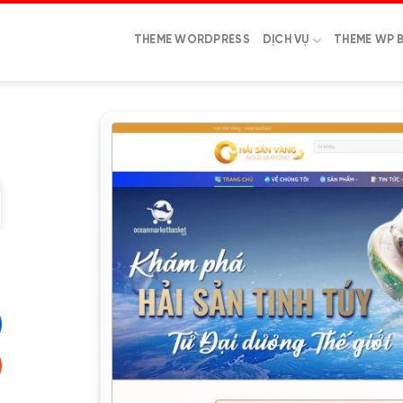
THEME WORDPRESS
DỊCH VỤ
THEME WP 
₫.