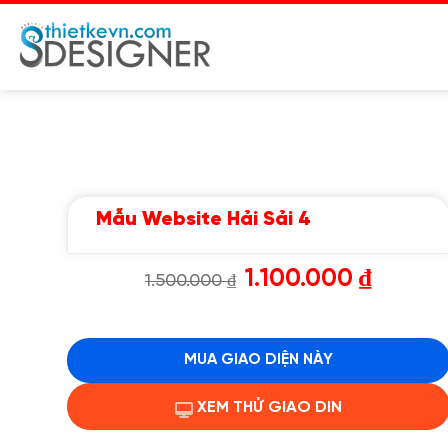
Chuyển
đến
nội
dung
Mẫu Website Hải Sải 4
Giá
Giá
1.100.000
₫
1.500.000
₫
gốc
hiện
là:
tại
1.500.000 ₫.
là:
1.100.000 
MUA GIAO DIỆN NÀY
XEM THỬ GIAO DIN