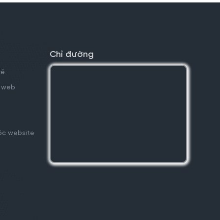
Chỉ đường
rẻ
kế web
óc website