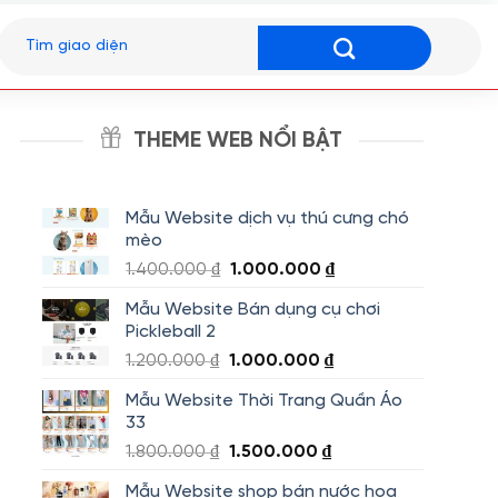
Tìm
kiếm:
THEME WEB NỔI BẬT
Mẫu Website dịch vụ thú cưng chó
mèo
Giá
Giá
1.400.000
₫
1.000.000
₫
gốc
hiện
Mẫu Website Bán dụng cụ chơi
là:
tại
Pickleball 2
1.400.000 ₫.
là:
Giá
Giá
1.200.000
₫
1.000.000
₫
1.000.000 ₫.
gốc
hiện
Mẫu Website Thời Trang Quần Áo
là:
tại
33
1.200.000 ₫.
là:
Giá
Giá
1.800.000
₫
1.500.000
₫
1.000.000 ₫.
gốc
hiện
Mẫu Website shop bán nước hoa
là:
tại