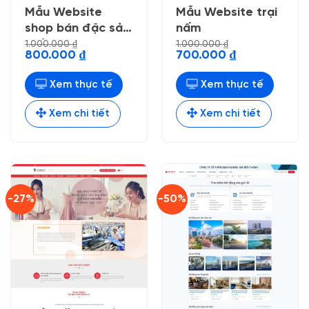
Mẫu Website
Mẫu Website trại
shop bán đặc sản
nấm
chả nem
1.000.000
₫
1.000.000
₫
Giá
Giá
Giá
Giá
800.000
₫
700.000
₫
gốc
hiện
gốc
hiện
là:
tại
là:
tại
1.000.000 ₫.
là:
1.000.000 ₫.
là:
Xem thực tế
Xem thực tế
800.000 ₫.
700.000 ₫.
Xem chi tiết
Xem chi tiết
-27%
-50%