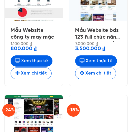
Mẫu Website
Mẫu Website bds
công ty may mặc
123 full chức năng
rao vặt ,nạp tiền
1.100.000
₫
7.000.000
₫
Giá
Giá
Giá
Giá
800.000
₫
3.500.000
₫
up tin vip
gốc
hiện
gốc
hiện
là:
tại
là:
tại
1.100.000 ₫.
là:
7.000.000 ₫.
là:
Xem thực tế
Xem thực tế
800.000 ₫.
3.500.000 ₫.
Xem chi tiết
Xem chi tiết
-24%
-18%