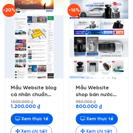
-20%
-16%
Mẫu Website blog
Mẫu Website
cá nhân chuẩn
shop bán nước
đẹp
hoa ô tô
1.500.000
₫
950.000
₫
Giá
Giá
Giá
Giá
1.200.000
₫
800.000
₫
gốc
hiện
gốc
hiện
là:
tại
là:
tại
1.500.000 ₫.
là:
950.000 ₫.
là:
Xem thực tế
Xem thực tế
1.200.000 ₫.
800.000 ₫.
Xem chi tiết
Xem chi tiết