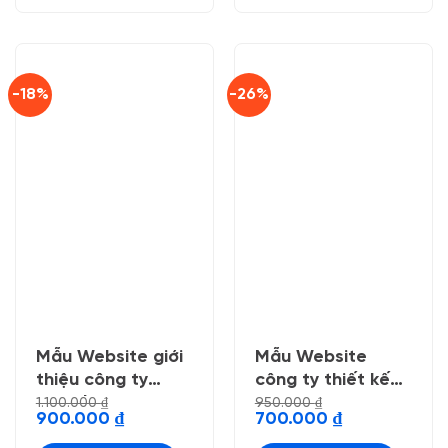
-18%
-26%
Mẫu Website giới
Mẫu Website
thiệu công ty
công ty thiết kế
năng lượng xanh
,maketing
1.100.000
₫
950.000
₫
Giá
Giá
Giá
Giá
900.000
₫
700.000
₫
gốc
hiện
gốc
hiện
là:
tại
là:
tại