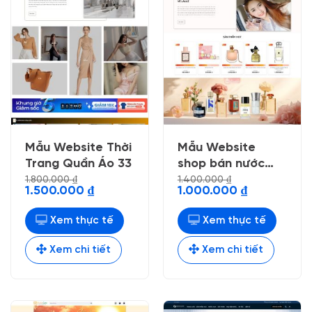
Mẫu Website Thời
Mẫu Website
Trang Quần Áo 33
shop bán nước
hoa
1.800.000
₫
1.400.000
₫
Giá
Giá
Giá
Giá
1.500.000
₫
1.000.000
₫
gốc
hiện
gốc
hiện
là:
tại
là:
tại
1.800.000 ₫.
là:
1.400.000 ₫.
là:
Xem thực tế
Xem thực tế
1.500.000 ₫.
1.000.000 ₫.
Xem chi tiết
Xem chi tiết