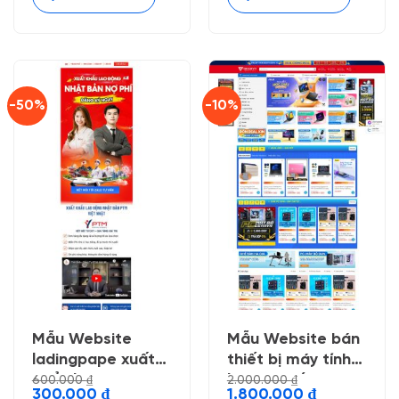
-50%
-10%
Mẫu Website
Mẫu Website bán
ladingpape xuất
thiết bị máy tính
khẩu lao động
laptop giống
600.000
₫
2.000.000
₫
Giá
Giá
Giá
Giá
300.000
₫
1.800.000
₫