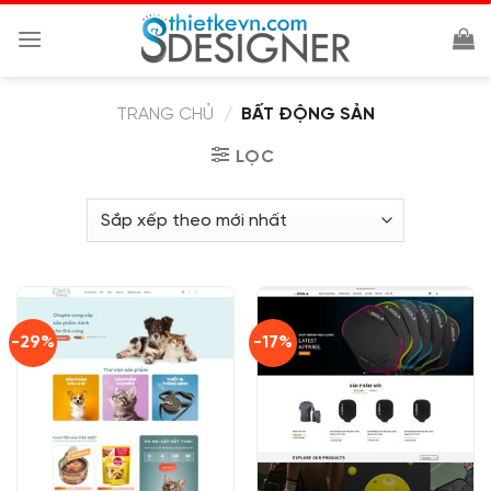
Chuyển
đến
nội
dung
TRANG CHỦ
/
BẤT ĐỘNG SẢN
LỌC
-29%
-17%