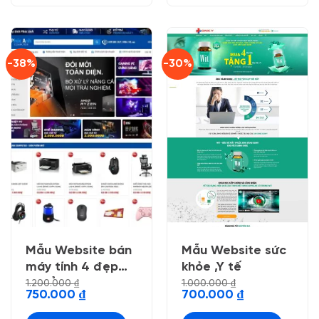
-38%
-30%
Mẫu Website bán
Mẫu Website sức
máy tính 4 đẹp
khỏe ,Y tế
chuẩn seo
1.200.000
₫
1.000.000
₫
Giá
Giá
Giá
Giá
750.000
₫
700.000
₫
gốc
hiện
gốc
hiện
là:
tại
là:
tại