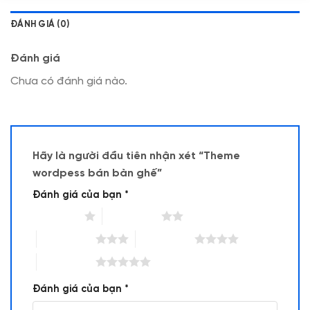
ĐÁNH GIÁ (0)
Đánh giá
Chưa có đánh giá nào.
Hãy là người đầu tiên nhận xét “Theme
wordpess bán bàn ghế”
Đánh giá của bạn
*
1 trên 5 sao
2 trên 5 sao
3 trên 5 sao
4 trên 5 sao
5 trên 5 sao
Đánh giá của bạn
*