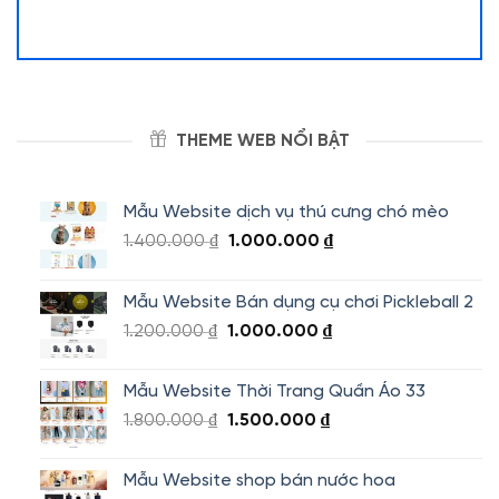
THEME WEB NỔI BẬT
Mẫu Website dịch vụ thú cưng chó mèo
Giá
Giá
1.400.000
₫
1.000.000
₫
gốc
hiện
là:
tại
Mẫu Website Bán dụng cụ chơi Pickleball 2
1.400.000 ₫.
là:
Giá
Giá
1.200.000
₫
1.000.000
₫
1.000.000 ₫.
gốc
hiện
là:
tại
Mẫu Website Thời Trang Quần Áo 33
1.200.000 ₫.
là:
Giá
Giá
1.800.000
₫
1.500.000
₫
1.000.000 ₫.
gốc
hiện
là:
tại
Mẫu Website shop bán nước hoa
1.800.000 ₫.
là: