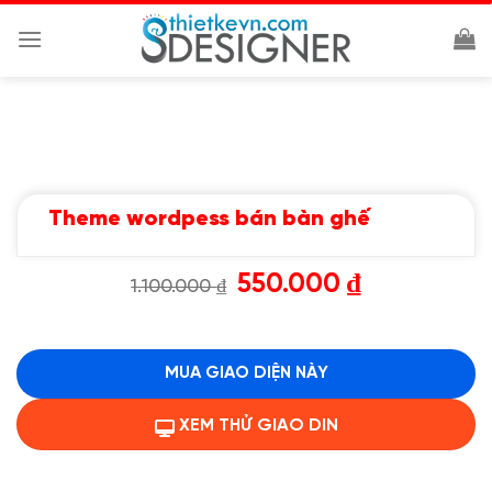
Chuyển
đến
nội
dung
Theme wordpess bán bàn ghế
Giá
Giá
550.000
₫
1.100.000
₫
gốc
hiện
là:
tại
1.100.000 ₫.
là:
550.000 ₫.
MUA GIAO DIỆN NÀY
XEM THỬ GIAO DIN