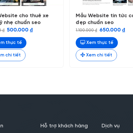
ebsite cho thuê xe
Mẫu Website tin tức c
ỹ nhẹ chuẩn seo
đẹp chuẩn seo
Giá
Giá
Giá
Giá
500.000
₫
650.000
₫
0
₫
1.100.000
₫
gốc
hiện
gốc
hiện
là:
tại
là:
tại
600.000 ₫.
là:
1.100.000 ₫.
là:
m thực tế
Xem thực tế
500.000 ₫.
650.
m chi tiết
Xem chi tiết
in
Hỗ trợ khách hàng
Dịch vụ