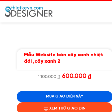
Chuyển
đến
nội
dung
Mẫu Website bán cây xanh nhiệt
đới ,cây xanh 2
Giá
Giá
600.000
₫
1.100.000
₫
gốc
hiện
là:
tại
1.100.000 ₫.
là:
600.000 ₫.
MUA GIAO DIỆN NÀY
XEM THỬ GIAO DIN