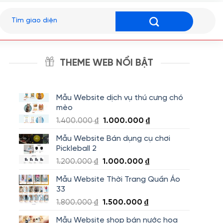
Tìm
kiếm:
THEME WEB NỔI BẬT
Mẫu Website dịch vụ thú cưng chó
mèo
Giá
Giá
1.400.000
₫
1.000.000
₫
gốc
hiện
Mẫu Website Bán dụng cụ chơi
là:
tại
Pickleball 2
1.400.000 ₫.
là:
Giá
Giá
1.200.000
₫
1.000.000
₫
1.000.000 ₫.
gốc
hiện
Mẫu Website Thời Trang Quần Áo
là:
tại
33
1.200.000 ₫.
là:
Giá
Giá
1.800.000
₫
1.500.000
₫
1.000.000 ₫.
gốc
hiện
Mẫu Website shop bán nước hoa
là:
tại