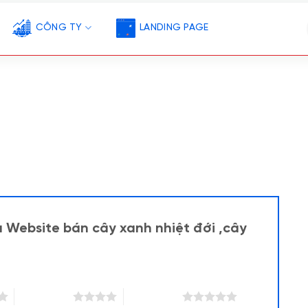
CÔNG TY
LANDING PAGE
u Website bán cây xanh nhiệt đới ,cây
4 trên 5 sao
5 trên 5 sao