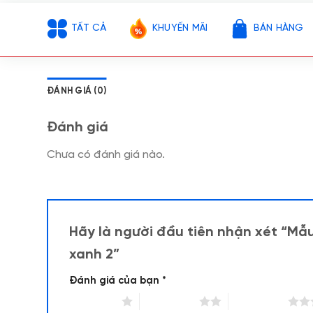
TẤT CẢ
KHUYẾN MÃI
BÁN HÀNG
ĐÁNH GIÁ (0)
Đánh giá
Chưa có đánh giá nào.
Hãy là người đầu tiên nhận xét “Mẫ
xanh 2”
Đánh giá của bạn
*
1 trên 5 sao
2 trên 5 sao
3 trên 5 sao