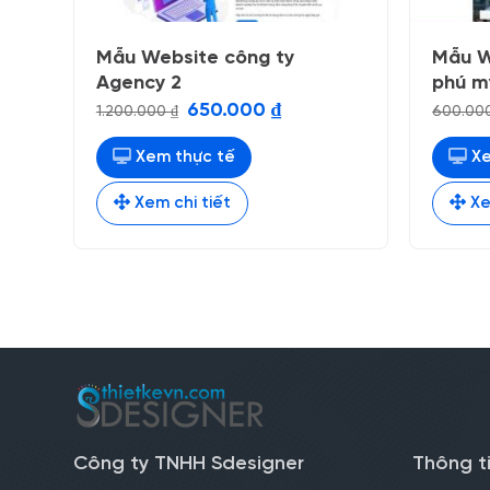
Mẫu Website công ty
Mẫu W
Agency 2
phú m
Giá
Giá
650.000
₫
1.200.000
₫
600.00
gốc
hiện
là:
tại
1.200.000 ₫.
là:
Xem thực tế
Xe
650.000 ₫.
Xem chi tiết
Xe
Công ty TNHH Sdesigner
Thông t