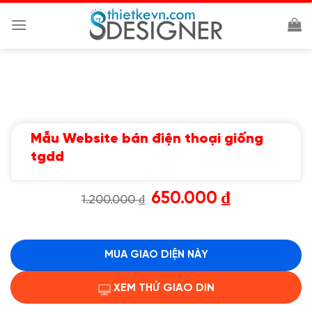
Chuyển
đến
nội
dung
Mẫu Website bán điện thoại giống
tgdd
Giá
Giá
650.000
₫
1.200.000
₫
gốc
hiện
là:
tại
1.200.000 ₫.
là:
650.000 ₫.
MUA GIAO DIỆN NÀY
XEM THỬ GIAO DIN