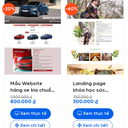
-20%
-60%
Mẫu Website
Landing page
hảng xe kia chuẩn
khóa học sức
đẹp
khỏe , đẹp ,
1.000.000
₫
750.000
₫
Giá
Giá
Giá
Giá
800.000
₫
300.000
₫
chuẩn seo
gốc
hiện
gốc
hiện
là:
tại
là:
tại
1.000.000 ₫.
là:
750.000 ₫.
là:
Xem thực tế
Xem thực tế
800.000 ₫.
300.000 ₫.
Xem chi tiết
Xem chi tiết