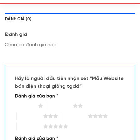
ĐÁNH GIÁ (0)
Đánh giá
Chưa có đánh giá nào.
Hãy là người đầu tiên nhận xét “Mẫu Website
bán điện thoại giống tgdd”
Đánh giá của bạn
*
1 trên 5 sao
2 trên 5 sao
3 trên 5 sao
4 trên 5 sao
5 trên 5 sao
Đánh giá của bạn
*