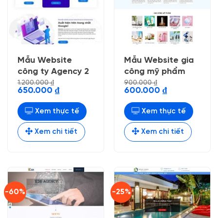
Mẫu Website
Mẫu Website gia
công ty Agency 2
công mỹ phẩm
1.200.000
₫
900.000
₫
Giá
Giá
Giá
Giá
650.000
₫
600.000
₫
gốc
hiện
gốc
hiện
là:
tại
là:
tại
1.200.000 ₫.
là:
900.000 ₫.
là:
Xem thực tế
Xem thực tế
650.000 ₫.
600.000 ₫.
Xem chi tiết
Xem chi tiết
-60%
-25%