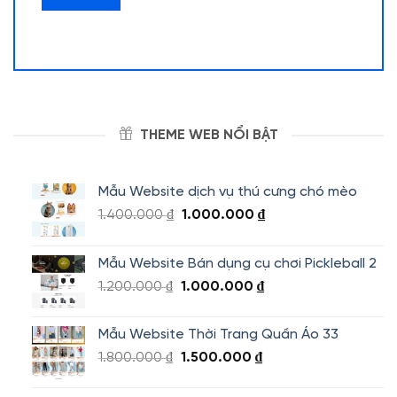
THEME WEB NỔI BẬT
Mẫu Website dịch vụ thú cưng chó mèo
Giá
Giá
1.400.000
₫
1.000.000
₫
gốc
hiện
là:
tại
Mẫu Website Bán dụng cụ chơi Pickleball 2
1.400.000 ₫.
là:
Giá
Giá
1.200.000
₫
1.000.000
₫
1.000.000 ₫.
gốc
hiện
là:
tại
Mẫu Website Thời Trang Quần Áo 33
1.200.000 ₫.
là:
Giá
Giá
1.800.000
₫
1.500.000
₫
1.000.000 ₫.
gốc
hiện
là:
tại