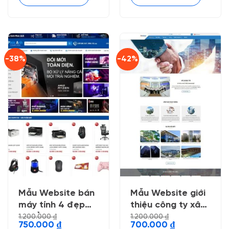
-38%
-42%
Mẫu Website bán
Mẫu Website giới
máy tính 4 đẹp
thiệu công ty xây
chuẩn seo
dựng 4
1.200.000
₫
1.200.000
₫
Giá
Giá
Giá
Giá
750.000
₫
700.000
₫