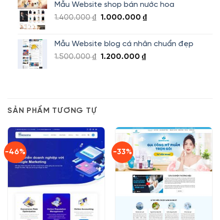
Mẫu Website shop bán nước hoa
1.800.000 ₫.
là:
Giá
Giá
1.400.000
₫
1.000.000
₫
1.500.000 ₫.
gốc
hiện
là:
tại
Mẫu Website blog cá nhân chuẩn đẹp
1.400.000 ₫.
là:
Giá
Giá
1.500.000
₫
1.200.000
₫
1.000.000 ₫.
gốc
hiện
là:
tại
1.500.000 ₫.
là:
1.200.000 ₫.
SẢN PHẨM TƯƠNG TỰ
-46%
-33%