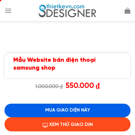
Chuyển
đến
nội
dung
Mẫu Website bán điện thoại
samsung shop
Giá
Giá
550.000
₫
1.000.000
₫
gốc
hiện
là:
tại
1.000.000 ₫.
là:
550.000 ₫.
MUA GIAO DIỆN NÀY
XEM THỬ GIAO DIN