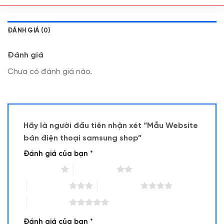
ĐÁNH GIÁ (0)
Đánh giá
Chưa có đánh giá nào.
Hãy là người đầu tiên nhận xét “Mẫu Website
bán điện thoại samsung shop”
Đánh giá của bạn
*
1 trên 5 sao
2 trên 5 sao
3 trên 5 sao
4 trên 5 sao
5 trên 5 sao
Đánh giá của bạn
*