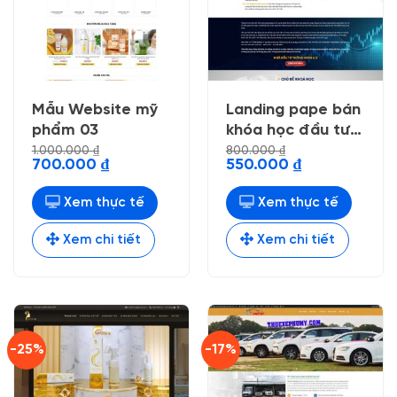
Mẫu Website mỹ
Landing pape bán
phẩm 03
khóa học đầu tư
doanh nhân
1.000.000
₫
800.000
₫
Giá
Giá
Giá
Giá
700.000
₫
550.000
₫
gốc
hiện
gốc
hiện
là:
tại
là:
tại
1.000.000 ₫.
là:
800.000 ₫.
là:
Xem thực tế
Xem thực tế
700.000 ₫.
550.000 ₫.
Xem chi tiết
Xem chi tiết
-25%
-17%