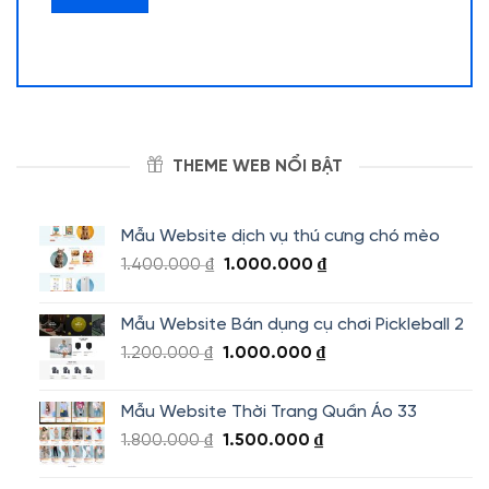
THEME WEB NỔI BẬT
Mẫu Website dịch vụ thú cưng chó mèo
Giá
Giá
1.400.000
₫
1.000.000
₫
gốc
hiện
là:
tại
Mẫu Website Bán dụng cụ chơi Pickleball 2
1.400.000 ₫.
là:
Giá
Giá
1.200.000
₫
1.000.000
₫
1.000.000 ₫.
gốc
hiện
là:
tại
Mẫu Website Thời Trang Quần Áo 33
1.200.000 ₫.
là:
Giá
Giá
1.800.000
₫
1.500.000
₫
1.000.000 ₫.
gốc
hiện
là:
tại