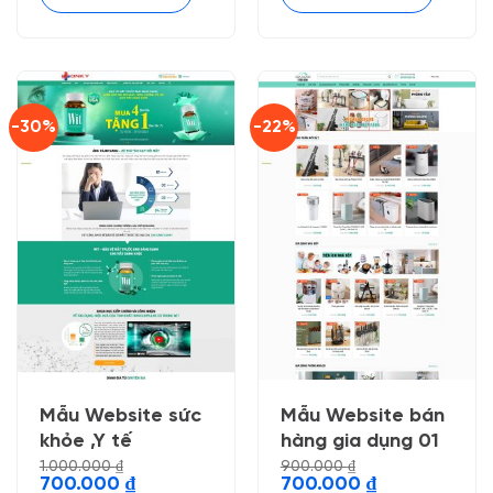
-30%
-22%
Mẫu Website sức
Mẫu Website bán
khỏe ,Y tế
hàng gia dụng 01
1.000.000
₫
900.000
₫
Giá
Giá
Giá
Giá
700.000
₫
700.000
₫