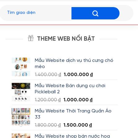
Tìm
kiếm:
THEME WEB NỔI BẬT
Mẫu Website dịch vụ thú cưng chó
mèo
Giá
Giá
1.400.000
₫
1.000.000
₫
gốc
hiện
Mẫu Website Bán dụng cụ chơi
là:
tại
Pickleball 2
1.400.000 ₫.
là:
Giá
Giá
1.200.000
₫
1.000.000
₫
1.000.000 ₫.
gốc
hiện
Mẫu Website Thời Trang Quần Áo
là:
tại
33
1.200.000 ₫.
là:
Giá
Giá
1.800.000
₫
1.500.000
₫
1.000.000 ₫.
gốc
hiện
Mẫu Website shop bán nước hoa
là:
tại