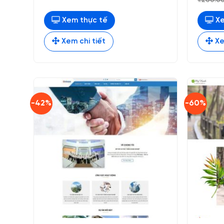
1.200.
Xem thực tế
Xe
Xem chi tiết
Xe
-42%
-60%