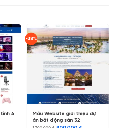
-38%
tính 4
Mẫu Website giới thiệu dự
án bất động sản 32
Giá
Giá
800.000
₫