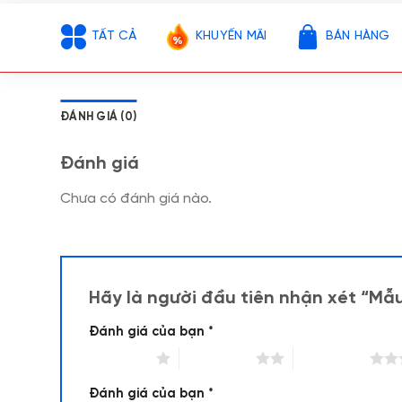
TẤT CẢ
KHUYẾN MÃI
BÁN HÀNG
ĐÁNH GIÁ (0)
Đánh giá
Chưa có đánh giá nào.
Hãy là người đầu tiên nhận xét “Mẫ
Đánh giá của bạn
*
1 trên 5 sao
2 trên 5 sao
3 trên 5 sao
Đánh giá của bạn
*