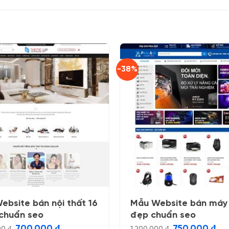
-38%
ebsite bán nội thất 16
Mẫu Website bán máy 
 chuẩn seo
đẹp chuẩn seo
Giá
Giá
Giá
Giá
700.000
₫
750.000
₫