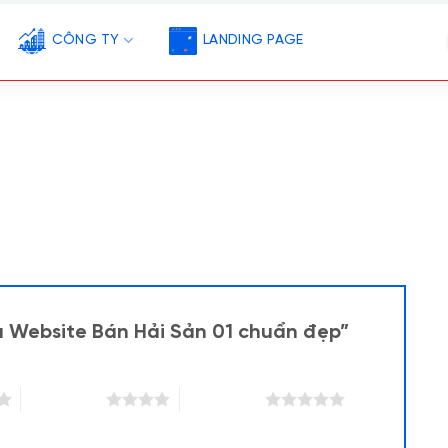
CÔNG TY
LANDING PAGE
u Website Bán Hải Sản 01 chuẩn đẹp”
4 trên 5 sao
5 trên 5 sao