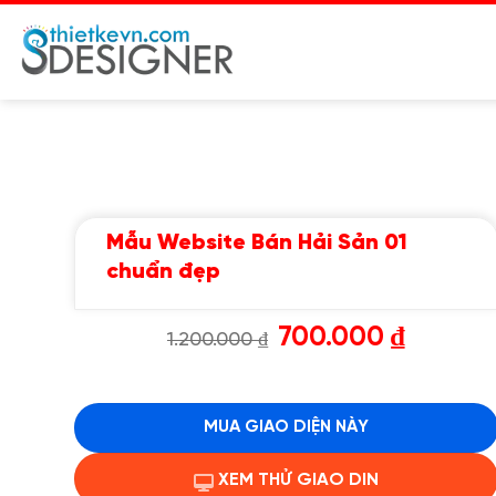
Chuyển
đến
nội
dung
Mẫu Website Bán Hải Sản 01
chuẩn đẹp
Giá
Giá
700.000
₫
1.200.000
₫
gốc
hiện
là:
tại
1.200.000 ₫.
là:
700.000 ₫.
MUA GIAO DIỆN NÀY
XEM THỬ GIAO DIN