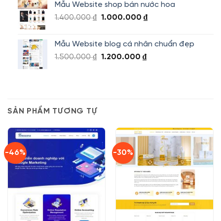
Mẫu Website shop bán nước hoa
1.800.000 ₫.
là:
Giá
Giá
1.400.000
₫
1.000.000
₫
1.500.000 ₫.
gốc
hiện
là:
tại
Mẫu Website blog cá nhân chuẩn đẹp
1.400.000 ₫.
là:
Giá
Giá
1.500.000
₫
1.200.000
₫
1.000.000 ₫.
gốc
hiện
là:
tại
1.500.000 ₫.
là:
1.200.000 ₫.
SẢN PHẨM TƯƠNG TỰ
-46%
-30%