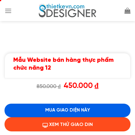
Chuyển
đến
nội
dung
Mẫu Website bán hàng thực phẩm
chức năng 12
Giá
Giá
450.000
₫
850.000
₫
gốc
hiện
là:
tại
850.000 ₫.
là:
450.000 ₫.
MUA GIAO DIỆN NÀY
XEM THỬ GIAO DIN