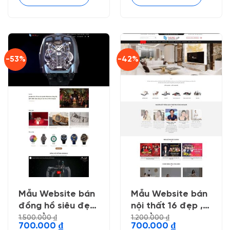
-53%
-42%
Mẫu Website bán
Mẫu Website bán
đồng hồ siêu đẹp
nội thất 16 đẹp ,
, chuẩn seo
chuẩn seo
1.500.000
₫
1.200.000
₫
Giá
Giá
Giá
Giá
700.000
₫
700.000
₫