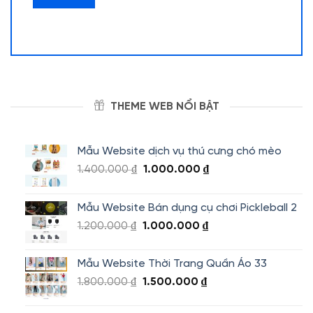
THEME WEB NỔI BẬT
Mẫu Website dịch vụ thú cưng chó mèo
Giá
Giá
1.400.000
₫
1.000.000
₫
gốc
hiện
là:
tại
Mẫu Website Bán dụng cụ chơi Pickleball 2
1.400.000 ₫.
là:
Giá
Giá
1.200.000
₫
1.000.000
₫
1.000.000 ₫.
gốc
hiện
là:
tại
Mẫu Website Thời Trang Quần Áo 33
1.200.000 ₫.
là:
Giá
Giá
1.800.000
₫
1.500.000
₫
1.000.000 ₫.
gốc
hiện
là:
tại