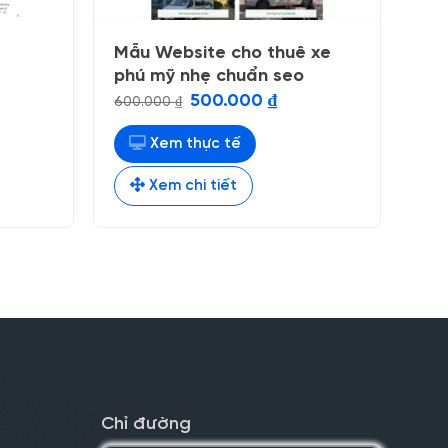
Mẫu Website cho thuê xe
phú mỹ nhẹ chuẩn seo
Giá
Giá
500.000
₫
600.000
₫
gốc
hiện
là:
tại
600.000 ₫.
là:
Xem thực tế
000 ₫.
500.000 ₫.
Xem chi tiết
Chỉ đường