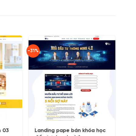
-31%
 03
Landing pape bán khóa học