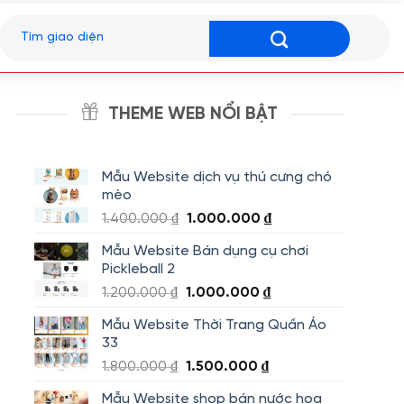
Tìm
kiếm:
THEME WEB NỔI BẬT
Mẫu Website dịch vụ thú cưng chó
mèo
Giá
Giá
1.400.000
₫
1.000.000
₫
gốc
hiện
Mẫu Website Bán dụng cụ chơi
là:
tại
Pickleball 2
1.400.000 ₫.
là:
Giá
Giá
1.200.000
₫
1.000.000
₫
1.000.000 ₫.
gốc
hiện
Mẫu Website Thời Trang Quần Áo
là:
tại
33
1.200.000 ₫.
là:
Giá
Giá
1.800.000
₫
1.500.000
₫
1.000.000 ₫.
gốc
hiện
Mẫu Website shop bán nước hoa
là:
tại