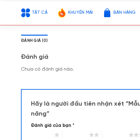
TẤT CẢ
KHUYẾN MÃI
BÁN HÀNG
ĐÁNH GIÁ (0)
Đánh giá
Chưa có đánh giá nào.
Hãy là người đầu tiên nhận xét “M
năng”
Đánh giá của bạn
*
1 trên 5 sao
2 trên 5 sao
3 trên 5 sao