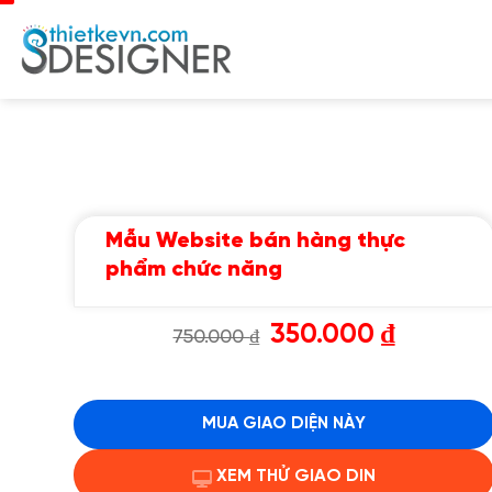
Chuyển
đến
nội
dung
Mẫu Website bán hàng thực
phẩm chức năng
Giá
Giá
350.000
₫
750.000
₫
gốc
hiện
là:
tại
750.000 ₫.
là:
350.000 ₫.
MUA GIAO DIỆN NÀY
XEM THỬ GIAO DIN