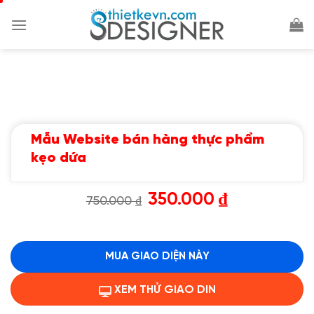
Chuyển
đến
nội
dung
Mẫu Website bán hàng thực phẩm
kẹo dứa
Giá
Giá
350.000
₫
750.000
₫
gốc
hiện
là:
tại
750.000 ₫.
là:
350.000 ₫.
MUA GIAO DIỆN NÀY
XEM THỬ GIAO DIN