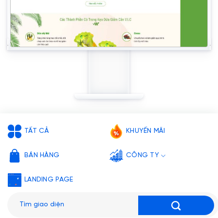
TẤT CẢ
KHUYẾN MÃI
BÁN HÀNG
CÔNG TY
LANDING PAGE
Tìm
kiếm: