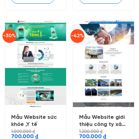
-30%
-42%
Mẫu Website sức
Mẫu Website giới
khỏe ,Y tế
thiệu công ty xây
dựng 4
1.000.000
₫
1.200.000
₫
Giá
Giá
Giá
Giá
700.000
₫
700.000
₫