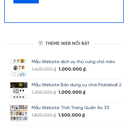
THEME WEB NỔI BẬT
Mẫu Website dịch vụ thú cưng chó mèo
Giá
Giá
1.400.000
₫
1.000.000
₫
gốc
hiện
là:
tại
Mẫu Website Bán dụng cụ chơi Pickleball 2
1.400.000 ₫.
là:
Giá
Giá
1.200.000
₫
1.000.000
₫
1.000.000 ₫.
gốc
hiện
là:
tại
Mẫu Website Thời Trang Quần Áo 33
1.200.000 ₫.
là:
Giá
Giá
1.800.000
₫
1.500.000
₫
1.000.000 ₫.
gốc
hiện
là:
tại