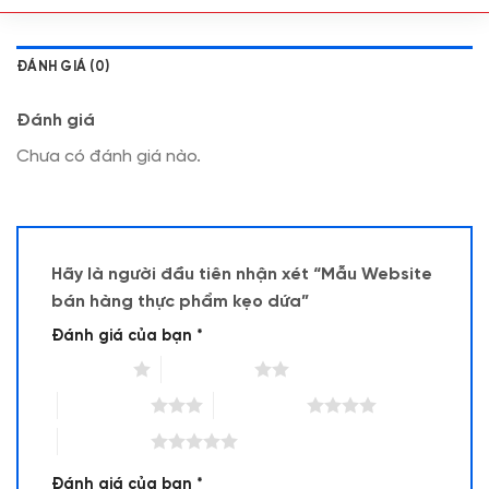
ĐÁNH GIÁ (0)
Đánh giá
Chưa có đánh giá nào.
Hãy là người đầu tiên nhận xét “Mẫu Website
bán hàng thực phẩm kẹo dứa”
Đánh giá của bạn
*
1 trên 5 sao
2 trên 5 sao
3 trên 5 sao
4 trên 5 sao
5 trên 5 sao
Đánh giá của bạn
*