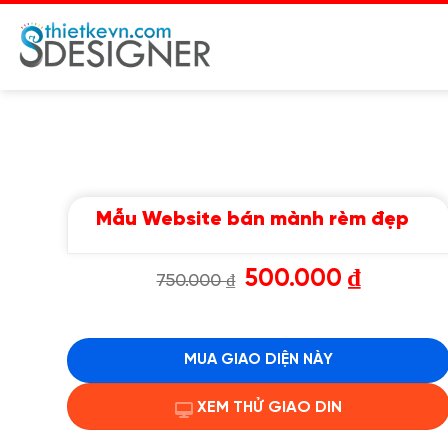
Chuyển
đến
nội
dung
Mẫu Website bán mành rèm đẹp
Giá
Giá
500.000
₫
750.000
₫
gốc
hiện
là:
tại
750.000 ₫.
là:
500.000 ₫.
MUA GIAO DIỆN NÀY
XEM THỬ GIAO DIN