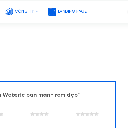
CÔNG TY
LANDING PAGE
ẫu Website bán mành rèm đẹp”
4 trên 5 sao
5 trên 5 sao