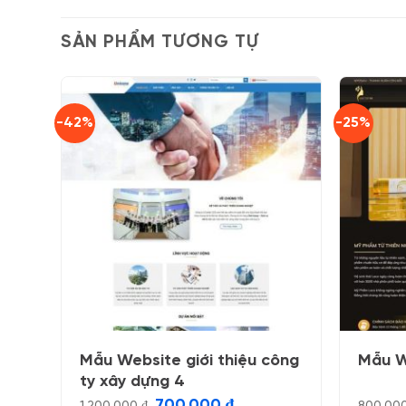
SẢN PHẨM TƯƠNG TỰ
-42%
-25%
Mẫu Website giới thiệu công
Mẫu W
ty xây dựng 4
Giá
Giá
700.000
₫