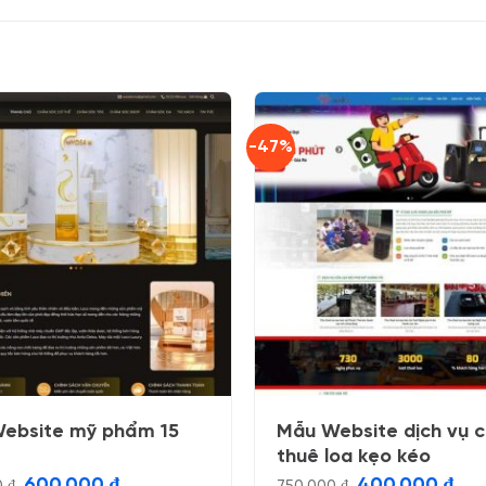
-47%
ebsite mỹ phẩm 15
Mẫu Website dịch vụ 
thuê loa kẹo kéo
Giá
Giá
Giá
Giá
600.000
₫
400.000
₫