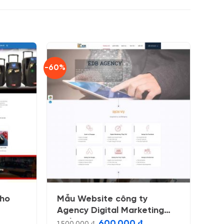
-60%
cho
Mẫu Website công ty
Agency Digital Marketing
Online
Giá
Giá
600.000
₫