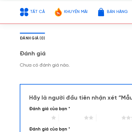
TẤT CẢ
KHUYẾN MÃI
BÁN HÀNG
ĐÁNH GIÁ (0)
Đánh giá
Chưa có đánh giá nào.
Hãy là người đầu tiên nhận xét “M
Đánh giá của bạn
*
1 trên 5 sao
2 trên 5 sao
3 trên 5 sao
Đánh giá của bạn
*