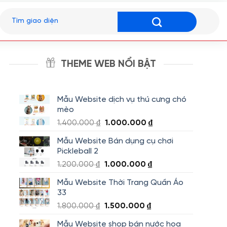
Tìm
kiếm:
THEME WEB NỔI BẬT
Mẫu Website dịch vụ thú cưng chó
mèo
Giá
Giá
1.400.000
₫
1.000.000
₫
gốc
hiện
Mẫu Website Bán dụng cụ chơi
là:
tại
Pickleball 2
1.400.000 ₫.
là:
Giá
Giá
1.200.000
₫
1.000.000
₫
1.000.000 ₫.
gốc
hiện
Mẫu Website Thời Trang Quần Áo
là:
tại
33
1.200.000 ₫.
là:
Giá
Giá
1.800.000
₫
1.500.000
₫
1.000.000 ₫.
gốc
hiện
Mẫu Website shop bán nước hoa
là:
tại