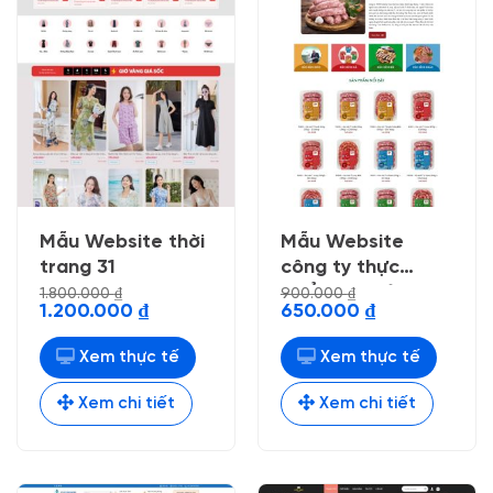
Mẫu Website thời
Mẫu Website
trang 31
công ty thực
phẩm xúc xích
1.800.000
₫
900.000
₫
Giá
Giá
Giá
Giá
1.200.000
₫
650.000
₫
gốc
hiện
gốc
hiện
là:
tại
là:
tại
1.800.000 ₫.
là:
900.000 ₫.
là:
Xem thực tế
Xem thực tế
1.200.000 ₫.
650.000 ₫.
Xem chi tiết
Xem chi tiết