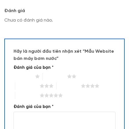
Đánh giá
Chưa có đánh giá nào.
Hãy là người đầu tiên nhận xét “Mẫu Website
bán máy bơm nước”
Đánh giá của bạn
*
1 trên 5 sao
2 trên 5 sao
3 trên 5 sao
4 trên 5 sao
5 trên 5 sao
Đánh giá của bạn
*