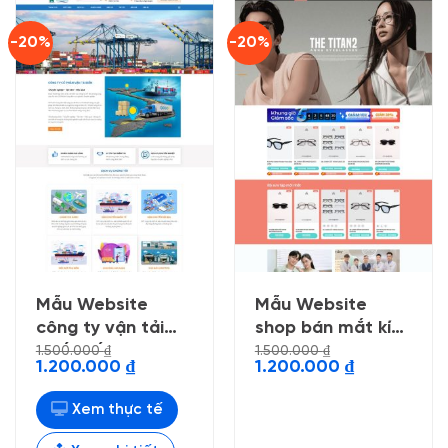
-20%
-20%
Mẫu Website
Mẫu Website
công ty vận tải
shop bán mắt kính
quốc tế
thời trang
1.500.000
₫
1.500.000
₫
Giá
Giá
Giá
Giá
1.200.000
₫
1.200.000
₫
gốc
hiện
gốc
hiện
là:
tại
là:
tại
1.500.000 ₫.
là:
1.500.000 ₫.
là:
Xem thực tế
1.200.000 ₫.
1.200.000 ₫.