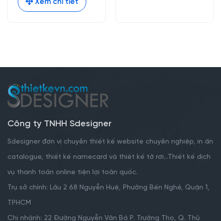
Xem chi tiết
Công ty TNHH Sdesigner
Sdesigner đơn vị chuyên thiết kế website chuyên nghiệp, in ấn
catalogue, thiết kế namecard và thiết kế tờ rơi...Thiết kế dịch
vụ thanh toán online tiện lợi toàn quốc.
Trụ sở chính: Lầu 2 68 Nguyễn Huệ, Phường Bến Nghé, Quận 1,
TPHCM
Chi nhánh: 22 Đường Nguyễn Văn Bá P. Trường Thọ, Q. Thủ