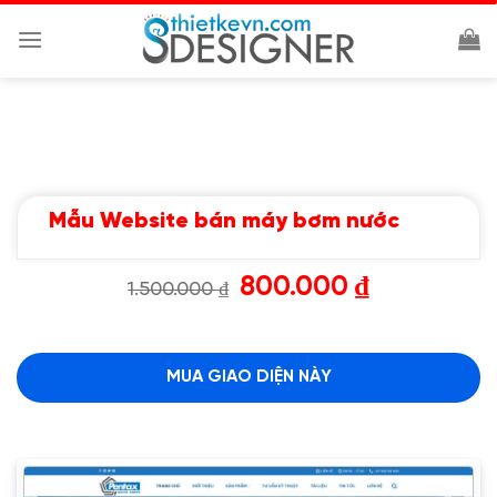
Chuyển
đến
nội
dung
Mẫu Website bán máy bơm nước
Giá
Giá
800.000
₫
1.500.000
₫
gốc
hiện
là:
tại
1.500.000 ₫.
là:
800.000 ₫.
MUA GIAO DIỆN NÀY