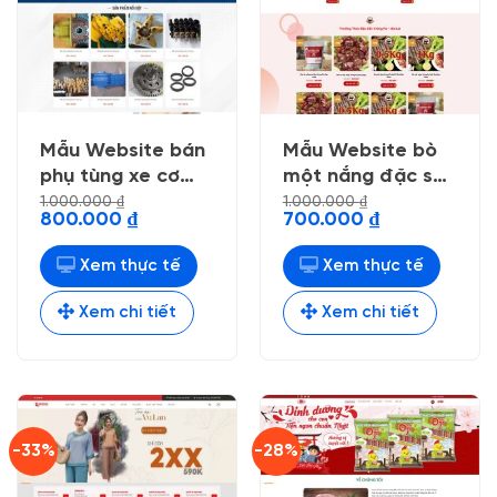
Mẫu Website bán
Mẫu Website bò
phụ tùng xe cơ
một nắng đặc sản
giới
tây nguyên
1.000.000
₫
1.000.000
₫
Giá
Giá
Giá
Giá
800.000
₫
700.000
₫
gốc
hiện
gốc
hiện
là:
tại
là:
tại
1.000.000 ₫.
là:
1.000.000 ₫.
là:
Xem thực tế
Xem thực tế
800.000 ₫.
700.000 ₫.
Xem chi tiết
Xem chi tiết
-33%
-28%