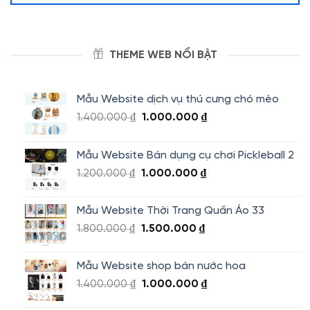
THEME WEB NỔI BẬT
Mẫu Website dịch vụ thú cưng chó mèo
Giá
Giá
1.400.000
₫
1.000.000
₫
gốc
hiện
là:
tại
Mẫu Website Bán dụng cụ chơi Pickleball 2
1.400.000 ₫.
là:
Giá
Giá
1.200.000
₫
1.000.000
₫
1.000.000 ₫.
gốc
hiện
là:
tại
Mẫu Website Thời Trang Quần Áo 33
1.200.000 ₫.
là:
Giá
Giá
1.800.000
₫
1.500.000
₫
1.000.000 ₫.
gốc
hiện
là:
tại
Mẫu Website shop bán nước hoa
1.800.000 ₫.
là:
Giá
Giá
1.400.000
₫
1.000.000
₫
1.500.000 ₫.
gốc
hiện