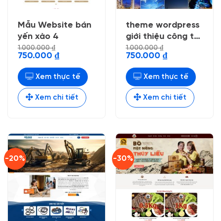
Mẫu Website bán
theme wordpress
yến xào 4
giới thiệu công ty
xây dựng
1.000.000
₫
1.000.000
₫
Giá
Giá
Giá
Giá
750.000
₫
750.000
₫
gốc
hiện
gốc
hiện
là:
tại
là:
tại
1.000.000 ₫.
là:
1.000.000 ₫.
là:
Xem thực tế
Xem thực tế
750.000 ₫.
750.000 ₫.
Xem chi tiết
Xem chi tiết
-20%
-30%