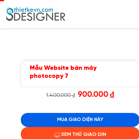
Chuyển
đến
nội
dung
Mẫu Website bán máy
photocopy 7
Giá
Giá
900.000
₫
1.400.000
₫
gốc
hiện
là:
tại
1.400.000 ₫.
là:
900.000 ₫.
MUA GIAO DIỆN NÀY
XEM THỬ GIAO DIN