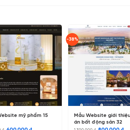
-38%
ebsite mỹ phẩm 15
Mẫu Website giới thiệ
án bất động sản 32
Giá
Giá
Giá
Gi
600.000
₫
800.000
₫