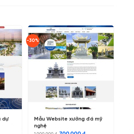
-30%
u dự
Mẫu Website xưởng đá mỹ
nghệ
á
Giá
Giá
700.000
₫