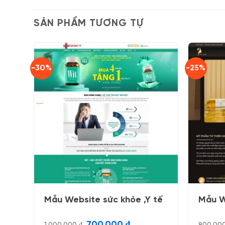
SẢN PHẨM TƯƠNG TỰ
-30%
-25%
Mẫu Website sức khỏe ,Y tế
Mẫu W
Giá
Giá
700.000
₫