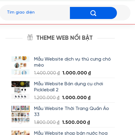
Tìm
kiếm:
THEME WEB NỔI BẬT
Mẫu Website dịch vụ thú cưng chó
mèo
Giá
Giá
1.400.000
₫
1.000.000
₫
gốc
hiện
Mẫu Website Bán dụng cụ chơi
là:
tại
Pickleball 2
1.400.000 ₫.
là:
Giá
Giá
1.200.000
₫
1.000.000
₫
1.000.000 ₫.
gốc
hiện
Mẫu Website Thời Trang Quần Áo
là:
tại
33
1.200.000 ₫.
là:
Giá
Giá
1.800.000
₫
1.500.000
₫
1.000.000 ₫.
gốc
hiện
Mẫu Website shop bán nước hoa
là:
tại