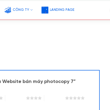
CÔNG TY
LANDING PAGE
ẫu Website bán máy photocopy 7”
4 trên 5 sao
5 trên 5 sao