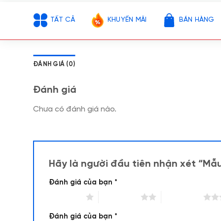
TẤT CẢ
KHUYẾN MÃI
BÁN HÀNG
ĐÁNH GIÁ (0)
Đánh giá
Chưa có đánh giá nào.
Hãy là người đầu tiên nhận xét “M
Đánh giá của bạn
*
1 trên 5 sao
2 trên 5 sao
3 trên 5 sao
Đánh giá của bạn
*