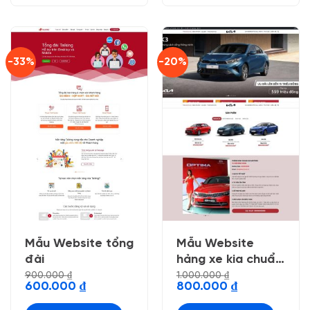
-33%
-20%
Mẫu Website tổng
Mẫu Website
đài
hảng xe kia chuẩn
đẹp
900.000
₫
1.000.000
₫
Giá
Giá
Giá
Giá
600.000
₫
800.000
₫
gốc
hiện
gốc
hiện
là:
tại
là:
tại