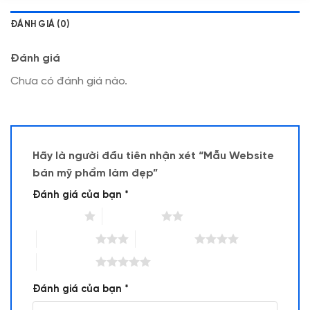
ĐÁNH GIÁ (0)
Đánh giá
Chưa có đánh giá nào.
Hãy là người đầu tiên nhận xét “Mẫu Website
bán mỹ phẩm làm đẹp”
Đánh giá của bạn
*
1 trên 5 sao
2 trên 5 sao
3 trên 5 sao
4 trên 5 sao
5 trên 5 sao
Đánh giá của bạn
*