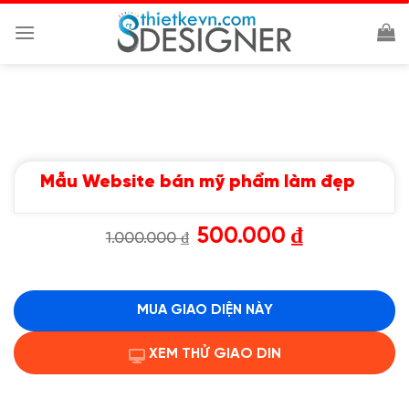
Chuyển
đến
nội
dung
Mẫu Website bán mỹ phẩm làm đẹp
Giá
Giá
500.000
₫
1.000.000
₫
gốc
hiện
là:
tại
1.000.000 ₫.
là:
500.000 ₫.
MUA GIAO DIỆN NÀY
XEM THỬ GIAO DIN