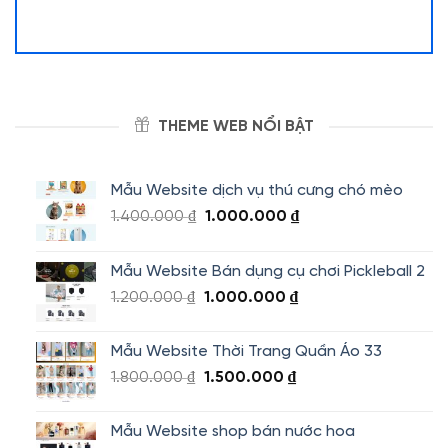
THEME WEB NỔI BẬT
Mẫu Website dịch vụ thú cưng chó mèo
Giá
Giá
1.400.000
₫
1.000.000
₫
gốc
hiện
là:
tại
Mẫu Website Bán dụng cụ chơi Pickleball 2
1.400.000 ₫.
là:
Giá
Giá
1.200.000
₫
1.000.000
₫
1.000.000 ₫.
gốc
hiện
là:
tại
Mẫu Website Thời Trang Quần Áo 33
1.200.000 ₫.
là:
Giá
Giá
1.800.000
₫
1.500.000
₫
1.000.000 ₫.
gốc
hiện
là:
tại
Mẫu Website shop bán nước hoa
1.800.000 ₫.
là: