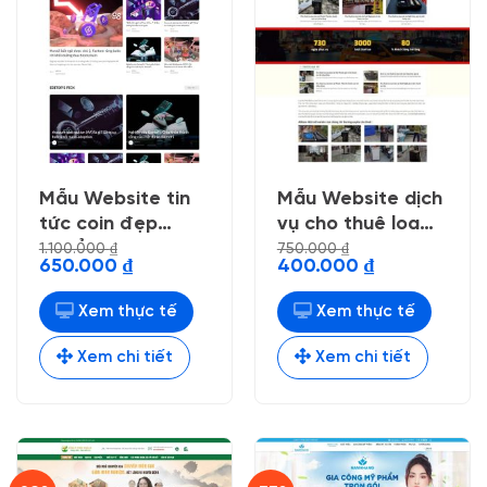
Mẫu Website tin
Mẫu Website dịch
tức coin đẹp
vụ cho thuê loa
chuẩn seo
kẹo kéo
1.100.000
₫
750.000
₫
Giá
Giá
Giá
Giá
650.000
₫
400.000
₫
gốc
hiện
gốc
hiện
là:
tại
là:
tại
1.100.000 ₫.
là:
750.000 ₫.
là:
Xem thực tế
Xem thực tế
650.000 ₫.
400.000 ₫.
Xem chi tiết
Xem chi tiết