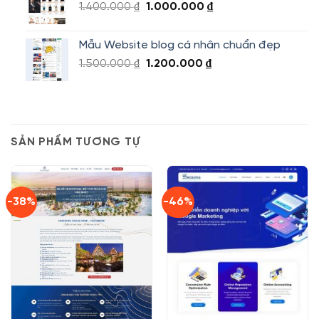
Giá
Giá
1.400.000
₫
1.000.000
₫
1.500.000 ₫.
gốc
hiện
là:
tại
Mẫu Website blog cá nhân chuẩn đẹp
1.400.000 ₫.
là:
Giá
Giá
1.500.000
₫
1.200.000
₫
1.000.000 ₫.
gốc
hiện
là:
tại
1.500.000 ₫.
là:
1.200.000 ₫.
SẢN PHẨM TƯƠNG TỰ
-38%
-46%