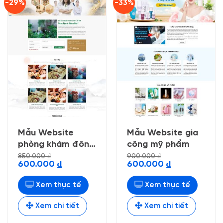
-29%
-33%
Mẫu Website
Mẫu Website gia
phòng khám đông
công mỹ phẩm
y
850.000
₫
900.000
₫
Giá
Giá
Giá
Giá
600.000
₫
600.000
₫
gốc
hiện
gốc
hiện
là:
tại
là:
tại
850.000 ₫.
là:
900.000 ₫.
là:
Xem thực tế
Xem thực tế
600.000 ₫.
600.000 ₫.
Xem chi tiết
Xem chi tiết