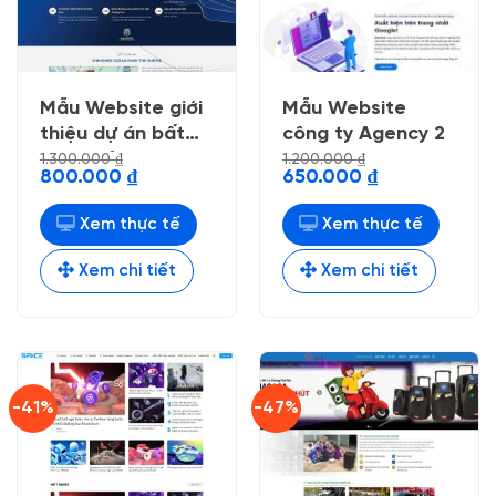
Mẫu Website giới
Mẫu Website
thiệu dự án bất
công ty Agency 2
động sản 32
1.300.000
₫
1.200.000
₫
Giá
Giá
Giá
Giá
800.000
₫
650.000
₫
gốc
hiện
gốc
hiện
là:
tại
là:
tại
1.300.000 ₫.
là:
1.200.000 ₫.
là:
Xem thực tế
Xem thực tế
800.000 ₫.
650.000 ₫.
Xem chi tiết
Xem chi tiết
-41%
-47%