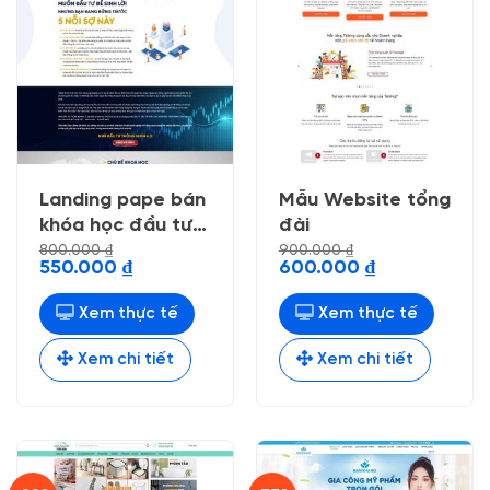
Landing pape bán
Mẫu Website tổng
khóa học đầu tư
đài
doanh nhân
800.000
₫
900.000
₫
Giá
Giá
Giá
Giá
550.000
₫
600.000
₫
gốc
hiện
gốc
hiện
là:
tại
là:
tại
800.000 ₫.
là:
900.000 ₫.
là:
Xem thực tế
Xem thực tế
550.000 ₫.
600.000 ₫.
Xem chi tiết
Xem chi tiết