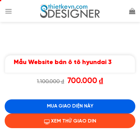
Chuyển
đến
nội
dung
Mẫu Website bán ô tô hyundai 3
Giá
Giá
700.000
₫
1.100.000
₫
gốc
hiện
là:
tại
1.100.000 ₫.
là:
700.000 ₫.
MUA GIAO DIỆN NÀY
XEM THỬ GIAO DIN