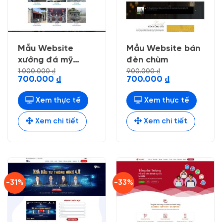
Mẫu Website
Mẫu Website bán
xưởng đá mỹ
đèn chùm
nghệ
1.000.000
₫
900.000
₫
Giá
Giá
Giá
Giá
700.000
₫
700.000
₫
gốc
hiện
gốc
hiện
là:
tại
là:
tại
1.000.000 ₫.
là:
900.000 ₫.
là:
Xem thực tế
Xem thực tế
700.000 ₫.
700.000 ₫.
Xem chi tiết
Xem chi tiết
-31%
-33%