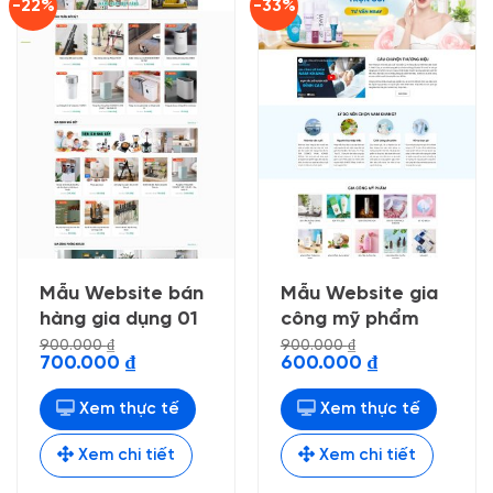
-22%
-33%
Mẫu Website bán
Mẫu Website gia
hàng gia dụng 01
công mỹ phẩm
900.000
₫
900.000
₫
Giá
Giá
Giá
Giá
700.000
₫
600.000
₫
gốc
hiện
gốc
hiện
là:
tại
là:
tại
900.000 ₫.
là:
900.000 ₫.
là:
Xem thực tế
Xem thực tế
700.000 ₫.
600.000 ₫.
Xem chi tiết
Xem chi tiết