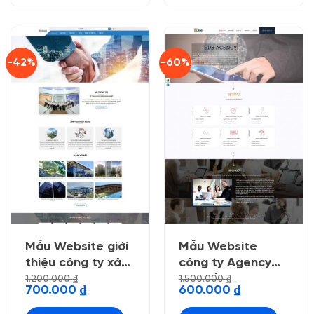
-42%
-60%
Mẫu Website giới
Mẫu Website
thiệu công ty xây
công ty Agency
dựng 4
Digital Marketing
1.200.000
₫
1.500.000
₫
Giá
Giá
Giá
Giá
700.000
₫
600.000
₫
Online
gốc
hiện
gốc
hiện
là:
tại
là:
tại