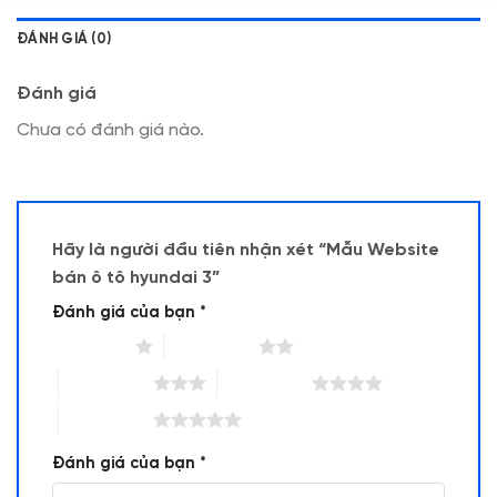
ĐÁNH GIÁ (0)
Đánh giá
Chưa có đánh giá nào.
Hãy là người đầu tiên nhận xét “Mẫu Website
bán ô tô hyundai 3”
Đánh giá của bạn
*
1 trên 5 sao
2 trên 5 sao
3 trên 5 sao
4 trên 5 sao
5 trên 5 sao
Đánh giá của bạn
*