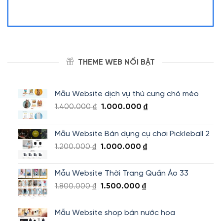
THEME WEB NỔI BẬT
Mẫu Website dịch vụ thú cưng chó mèo
Giá
Giá
1.400.000
₫
1.000.000
₫
gốc
hiện
là:
tại
Mẫu Website Bán dụng cụ chơi Pickleball 2
1.400.000 ₫.
là:
Giá
Giá
1.200.000
₫
1.000.000
₫
1.000.000 ₫.
gốc
hiện
là:
tại
Mẫu Website Thời Trang Quần Áo 33
1.200.000 ₫.
là:
Giá
Giá
1.800.000
₫
1.500.000
₫
1.000.000 ₫.
gốc
hiện
là:
tại
Mẫu Website shop bán nước hoa
1.800.000 ₫.
là: