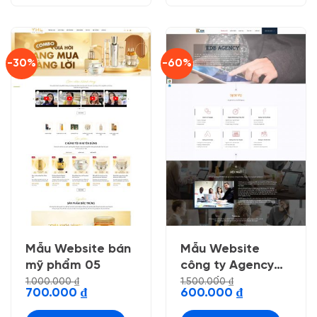
-30%
-60%
Mẫu Website bán
Mẫu Website
mỹ phẩm 05
công ty Agency
Digital Marketing
1.000.000
₫
1.500.000
₫
Giá
Giá
Giá
Giá
700.000
₫
600.000
₫
Online
gốc
hiện
gốc
hiện
là:
tại
là:
tại