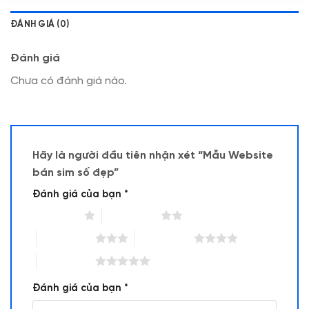
ĐÁNH GIÁ (0)
Đánh giá
Chưa có đánh giá nào.
Hãy là người đầu tiên nhận xét “Mẫu Website
bán sim số đẹp”
Đánh giá của bạn
*
1 trên 5 sao
2 trên 5 sao
3 trên 5 sao
4 trên 5 sao
5 trên 5 sao
Đánh giá của bạn
*