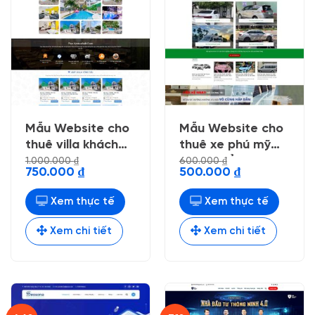
Mẫu Website cho
Mẫu Website cho
thuê villa khách
thuê xe phú mỹ
sạn
nhẹ chuẩn seo
1.000.000
₫
600.000
₫
Giá
Giá
Giá
Giá
750.000
₫
500.000
₫
gốc
hiện
gốc
hiện
là:
tại
là:
tại
1.000.000 ₫.
là:
600.000 ₫.
là:
Xem thực tế
Xem thực tế
750.000 ₫.
500.000 ₫.
Xem chi tiết
Xem chi tiết