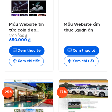
Mẫu Website tin
Mẫu Website ẩm
tức coin đẹp
thực ,quán ăn
chuẩn seo
1.100.000
₫
Giá
Giá
650.000
₫
gốc
hiện
là:
tại
1.100.000 ₫.
là:
Xem thực tế
Xem thực tế
650.000 ₫.
Xem chi tiết
Xem chi tiết
-25%
-17%