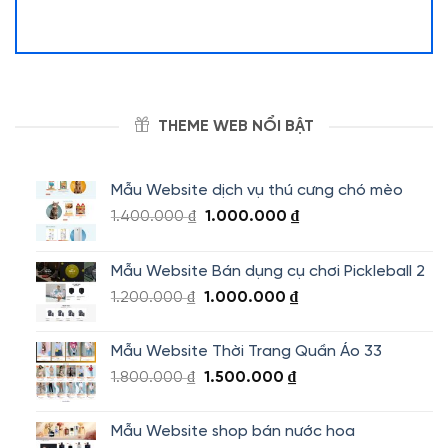
THEME WEB NỔI BẬT
Mẫu Website dịch vụ thú cưng chó mèo
Giá
Giá
1.400.000
₫
1.000.000
₫
gốc
hiện
là:
tại
Mẫu Website Bán dụng cụ chơi Pickleball 2
1.400.000 ₫.
là:
Giá
Giá
1.200.000
₫
1.000.000
₫
1.000.000 ₫.
gốc
hiện
là:
tại
Mẫu Website Thời Trang Quần Áo 33
1.200.000 ₫.
là:
Giá
Giá
1.800.000
₫
1.500.000
₫
1.000.000 ₫.
gốc
hiện
là:
tại
Mẫu Website shop bán nước hoa
1.800.000 ₫.
là: