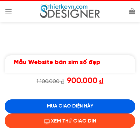
Chuyển
đến
nội
dung
Mẫu Website bán sim số đẹp
Giá
Giá
900.000
₫
1.100.000
₫
gốc
hiện
là:
tại
1.100.000 ₫.
là:
900.000 ₫.
MUA GIAO DIỆN NÀY
XEM THỬ GIAO DIN