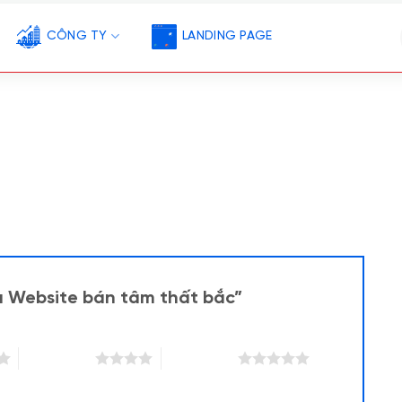
CÔNG TY
LANDING PAGE
u Website bán tâm thất bắc”
4 trên 5 sao
5 trên 5 sao