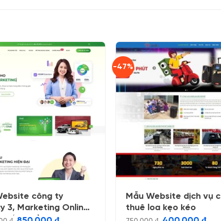
-47%
ebsite công ty
Mẫu Website dịch vụ 
y 3, Marketing Online
thuê loa kẹo kéo
x 12/2023 )
Giá
Giá
Giá
Giá
850.000
₫
400.000
₫