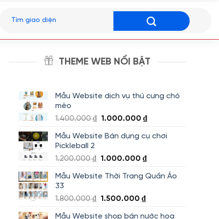
Tìm
kiếm:
THEME WEB NỔI BẬT
Mẫu Website dịch vụ thú cưng chó
mèo
Giá
Giá
1.400.000
₫
1.000.000
₫
gốc
hiện
Mẫu Website Bán dụng cụ chơi
là:
tại
Pickleball 2
1.400.000 ₫.
là:
Giá
Giá
1.200.000
₫
1.000.000
₫
1.000.000 ₫.
gốc
hiện
Mẫu Website Thời Trang Quần Áo
là:
tại
33
1.200.000 ₫.
là:
Giá
Giá
1.800.000
₫
1.500.000
₫
1.000.000 ₫.
gốc
hiện
Mẫu Website shop bán nước hoa
là:
tại