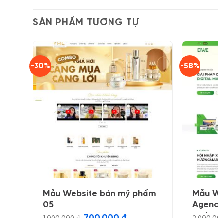
SẢN PHẨM TƯƠNG TỰ
-30%
-58%
Mẫu Website bán mỹ phẩm
Mẫu W
05
Agenc
03 (fi
Giá
Giá
700.000
₫