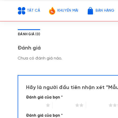
TẤT CẢ
KHUYẾN MÃI
BÁN HÀNG
ĐÁNH GIÁ (0)
Đánh giá
Chưa có đánh giá nào.
Hãy là người đầu tiên nhận xét “Mẫ
Đánh giá của bạn
*
1 trên 5 sao
2 trên 5 sao
3 trên 5 sao
Đánh giá của bạn
*