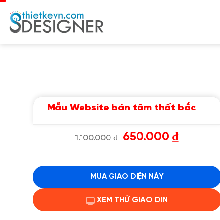
Chuyển
đến
nội
dung
Mẫu Website bán tâm thất bắc
Giá
Giá
650.000
₫
1.100.000
₫
gốc
hiện
là:
tại
1.100.000 ₫.
là:
650.000 ₫.
MUA GIAO DIỆN NÀY
XEM THỬ GIAO DIN