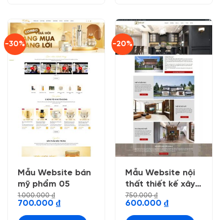
-30%
-20%
Mẫu Website bán
Mẫu Website nội
mỹ phẩm 05
thất thiết kế xây
dựng 01
1.000.000
₫
750.000
₫
Giá
Giá
Giá
Giá
700.000
₫
600.000
₫
gốc
hiện
gốc
hiện
là:
tại
là:
tại