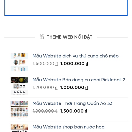
THEME WEB NỔI BẬT
Mẫu Website dịch vụ thú cưng chó mèo
Giá
Giá
1.400.000
₫
1.000.000
₫
gốc
hiện
là:
tại
Mẫu Website Bán dụng cụ chơi Pickleball 2
1.400.000 ₫.
là:
Giá
Giá
1.200.000
₫
1.000.000
₫
1.000.000 ₫.
gốc
hiện
là:
tại
Mẫu Website Thời Trang Quần Áo 33
1.200.000 ₫.
là:
Giá
Giá
1.800.000
₫
1.500.000
₫
1.000.000 ₫.
gốc
hiện
là:
tại
Mẫu Website shop bán nước hoa
1.800.000 ₫.
là: