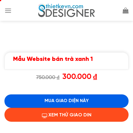
Chuyển
đến
nội
dung
Mẫu Website bán trà xanh 1
Giá
Giá
300.000
₫
750.000
₫
gốc
hiện
là:
tại
750.000 ₫.
là:
300.000 ₫.
MUA GIAO DIỆN NÀY
XEM THỬ GIAO DIN