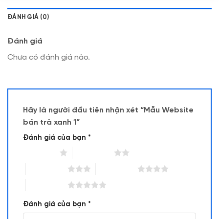
ĐÁNH GIÁ (0)
Đánh giá
Chưa có đánh giá nào.
Hãy là người đầu tiên nhận xét “Mẫu Website
bán trà xanh 1”
Đánh giá của bạn
*
1 trên 5 sao
2 trên 5 sao
3 trên 5 sao
4 trên 5 sao
5 trên 5 sao
Đánh giá của bạn
*