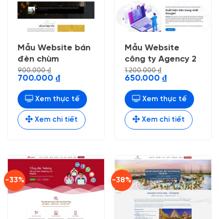
Mẫu Website bán
Mẫu Website
đèn chùm
công ty Agency 2
900.000
₫
1.200.000
₫
Giá
Giá
Giá
Giá
700.000
₫
650.000
₫
gốc
hiện
gốc
hiện
là:
tại
là:
tại
900.000 ₫.
là:
1.200.000 ₫.
là:
Xem thực tế
Xem thực tế
700.000 ₫.
650.000 ₫.
Xem chi tiết
Xem chi tiết
-33%
-38%