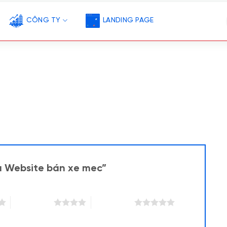
CÔNG TY
LANDING PAGE
u Website bán xe mec”
4 trên 5 sao
5 trên 5 sao