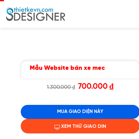
Chuyển
đến
nội
dung
Mẫu Website bán xe mec
Giá
Giá
700.000
₫
1.300.000
₫
gốc
hiện
là:
tại
1.300.000 ₫.
là:
700.000 ₫.
MUA GIAO DIỆN NÀY
XEM THỬ GIAO DIN