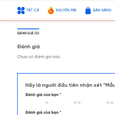
TẤT CẢ
KHUYẾN MÃI
BÁN HÀNG
ĐÁNH GIÁ (0)
Đánh giá
Chưa có đánh giá nào.
Hãy là người đầu tiên nhận xét “Mẫ
Đánh giá của bạn
*
1 trên 5 sao
2 trên 5 sao
3 trên 5 sao
Đánh giá của bạn
*