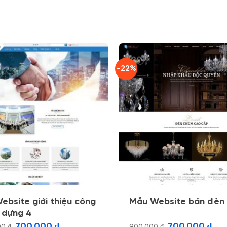
-22%
ebsite giới thiệu công
Mẫu Website bán đèn
y dựng 4
Giá
Giá
Giá
Giá
700.000
₫
700.000
₫