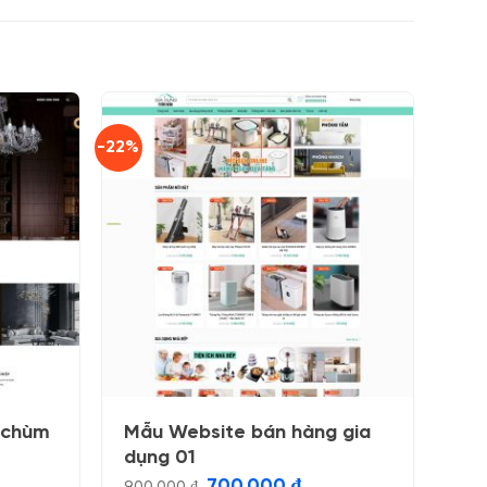
-22%
 chùm
Mẫu Website bán hàng gia
dụng 01
Giá
Giá
700.000
₫