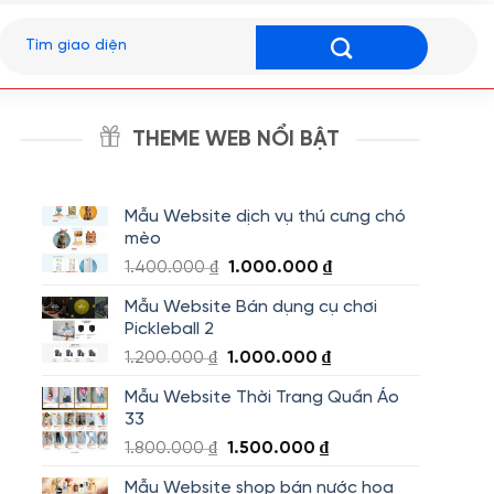
Tìm
kiếm:
THEME WEB NỔI BẬT
Mẫu Website dịch vụ thú cưng chó
mèo
Giá
Giá
1.400.000
₫
1.000.000
₫
gốc
hiện
Mẫu Website Bán dụng cụ chơi
là:
tại
Pickleball 2
1.400.000 ₫.
là:
Giá
Giá
1.200.000
₫
1.000.000
₫
1.000.000 ₫.
gốc
hiện
Mẫu Website Thời Trang Quần Áo
là:
tại
33
1.200.000 ₫.
là:
Giá
Giá
1.800.000
₫
1.500.000
₫
1.000.000 ₫.
gốc
hiện
Mẫu Website shop bán nước hoa
là:
tại