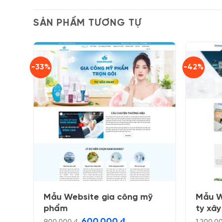
SẢN PHẨM TƯƠNG TỰ
-33%
-42%
Mẫu Website gia công mỹ
Mẫu W
phẩm
ty xâ
Giá
Giá
600.000
₫