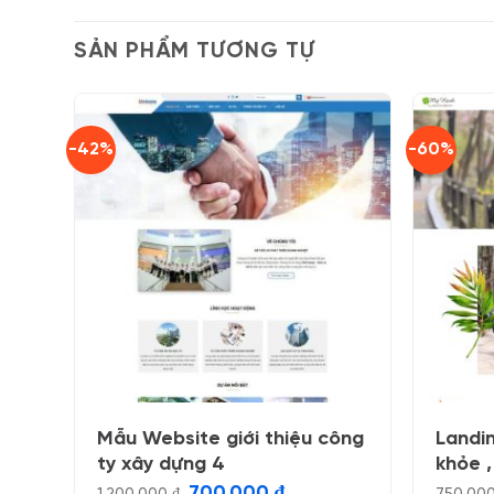
SẢN PHẨM TƯƠNG TỰ
-42%
-60%
Mẫu Website giới thiệu công
Landi
ty xây dựng 4
khỏe 
Giá
Giá
700.000
₫