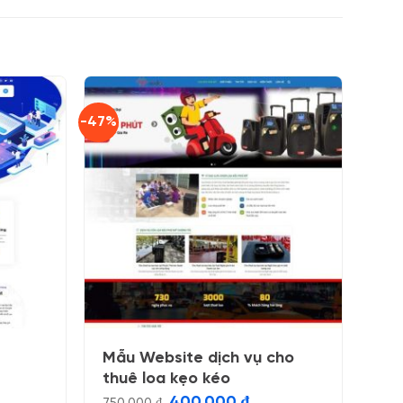
-47%
Mẫu Website dịch vụ cho
thuê loa kẹo kéo
Giá
Giá
400.000
₫