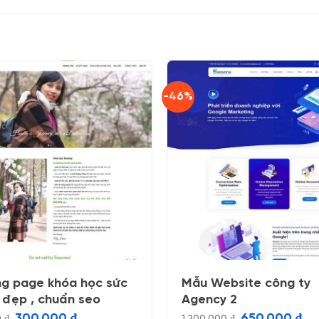
-46%
ng page khóa học sức
Mẫu Website công ty
, đẹp , chuẩn seo
Agency 2
Giá
Giá
Giá
Giá
300.000
₫
650.000
₫