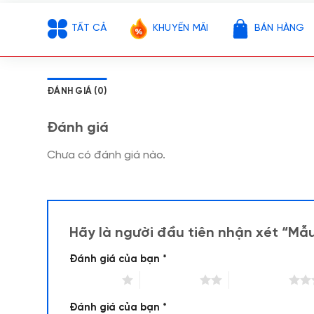
TẤT CẢ
KHUYẾN MÃI
BÁN HÀNG
ĐÁNH GIÁ (0)
Đánh giá
Chưa có đánh giá nào.
Hãy là người đầu tiên nhận xét “M
Đánh giá của bạn
*
1 trên 5 sao
2 trên 5 sao
3 trên 5 sao
Đánh giá của bạn
*