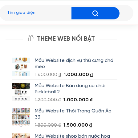
Tìm
kiếm:
THEME WEB NỔI BẬT
Mẫu Website dịch vụ thú cưng chó
mèo
Giá
Giá
1.400.000
₫
1.000.000
₫
gốc
hiện
Mẫu Website Bán dụng cụ chơi
là:
tại
Pickleball 2
1.400.000 ₫.
là:
Giá
Giá
1.200.000
₫
1.000.000
₫
1.000.000 ₫.
gốc
hiện
Mẫu Website Thời Trang Quần Áo
là:
tại
33
1.200.000 ₫.
là:
Giá
Giá
1.800.000
₫
1.500.000
₫
1.000.000 ₫.
gốc
hiện
Mẫu Website shop bán nước hoa
là:
tại