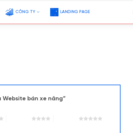
CÔNG TY
LANDING PAGE
ẫu Website bán xe nâng”
4 trên 5 sao
5 trên 5 sao