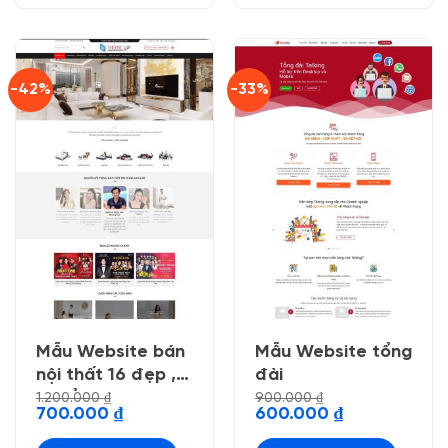
-42%
-33%
Mẫu Website bán
Mẫu Website tổng
nội thất 16 đẹp ,
đài
chuẩn seo
1.200.000
₫
900.000
₫
Giá
Giá
Giá
Giá
700.000
₫
600.000
₫
gốc
hiện
gốc
hiện
là:
tại
là:
tại