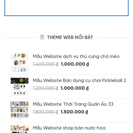
THEME WEB NỔI BẬT
Mẫu Website dịch vụ thú cưng chó mèo
Giá
Giá
1.400.000
₫
1.000.000
₫
gốc
hiện
là:
tại
Mẫu Website Bán dụng cụ chơi Pickleball 2
1.400.000 ₫.
là:
Giá
Giá
1.200.000
₫
1.000.000
₫
1.000.000 ₫.
gốc
hiện
là:
tại
Mẫu Website Thời Trang Quần Áo 33
1.200.000 ₫.
là:
Giá
Giá
1.800.000
₫
1.500.000
₫
1.000.000 ₫.
gốc
hiện
là:
tại
Mẫu Website shop bán nước hoa
1.800.000 ₫.
là: