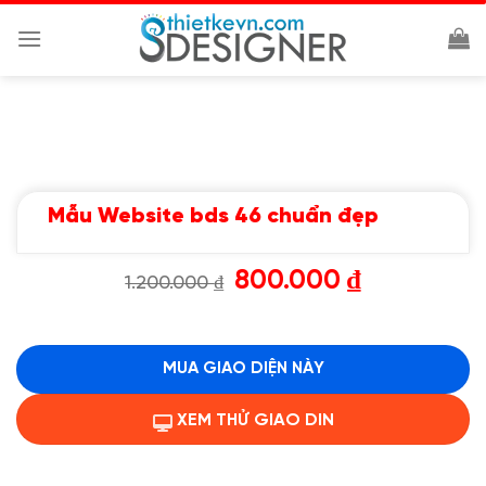
Chuyển
đến
nội
dung
Mẫu Website bds 46 chuẩn đẹp
Giá
Giá
800.000
₫
1.200.000
₫
gốc
hiện
là:
tại
1.200.000 ₫.
là:
800.000 ₫.
MUA GIAO DIỆN NÀY
XEM THỬ GIAO DIN