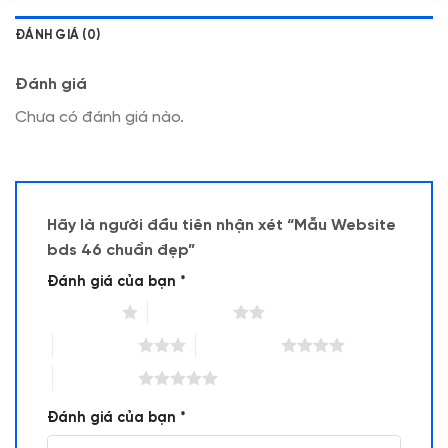
ĐÁNH GIÁ (0)
Đánh giá
Chưa có đánh giá nào.
Hãy là người đầu tiên nhận xét “Mẫu Website
bds 46 chuẩn đẹp”
Đánh giá của bạn
*
1 trên 5 sao
2 trên 5 sao
3 trên 5 sao
4 trên 5 sao
5 trên 5 sao
Đánh giá của bạn
*