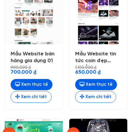
Mẫu Website bán
Mẫu Website tin
hàng gia dụng 01
tức coin đẹp
chuẩn seo
900.000
₫
1.100.000
₫
Giá
Giá
Giá
Giá
700.000
₫
650.000
₫
gốc
hiện
gốc
hiện
là:
tại
là:
tại
900.000 ₫.
là:
1.100.000 ₫.
là:
Xem thực tế
Xem thực tế
700.000 ₫.
650.000 ₫.
Xem chi tiết
Xem chi tiết