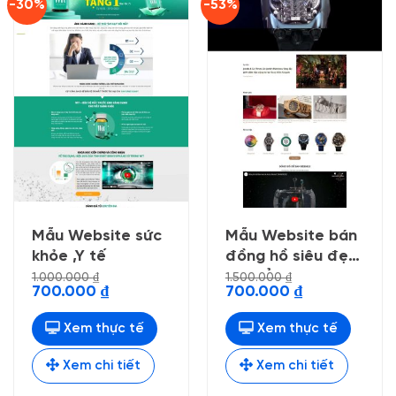
-30%
-53%
Mẫu Website sức
Mẫu Website bán
khỏe ,Y tế
đồng hồ siêu đẹp
, chuẩn seo
1.000.000
₫
1.500.000
₫
Giá
Giá
Giá
Giá
700.000
₫
700.000
₫
gốc
hiện
gốc
hiện
là:
tại
là:
tại
1.000.000 ₫.
là:
1.500.000 ₫.
là:
Xem thực tế
Xem thực tế
700.000 ₫.
700.000 ₫.
Xem chi tiết
Xem chi tiết