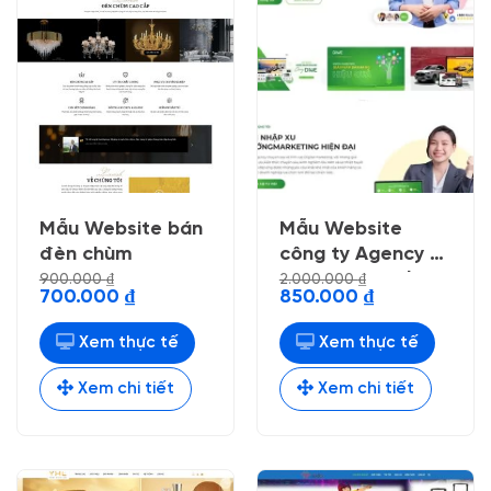
Mẫu Website bán
Mẫu Website
đèn chùm
công ty Agency 3,
Marketing Online
900.000
₫
2.000.000
₫
Giá
Giá
Giá
Giá
700.000
₫
850.000
₫
03 (fix 12/2023 )
gốc
hiện
gốc
hiện
là:
tại
là:
tại
900.000 ₫.
là:
2.000.000 ₫.
là:
Xem thực tế
Xem thực tế
700.000 ₫.
850.000 ₫.
Xem chi tiết
Xem chi tiết