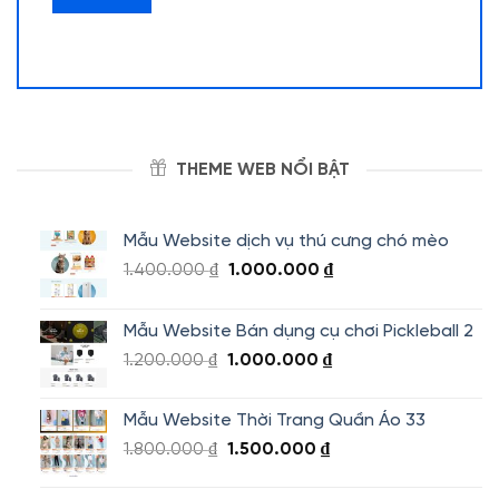
THEME WEB NỔI BẬT
Mẫu Website dịch vụ thú cưng chó mèo
Giá
Giá
1.400.000
₫
1.000.000
₫
gốc
hiện
là:
tại
Mẫu Website Bán dụng cụ chơi Pickleball 2
1.400.000 ₫.
là:
Giá
Giá
1.200.000
₫
1.000.000
₫
1.000.000 ₫.
gốc
hiện
là:
tại
Mẫu Website Thời Trang Quần Áo 33
1.200.000 ₫.
là:
Giá
Giá
1.800.000
₫
1.500.000
₫
1.000.000 ₫.
gốc
hiện
là:
tại