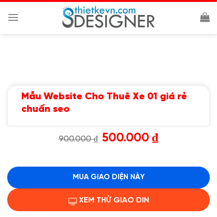
Chuyển
đến
nội
dung
Mẫu Website Cho Thuê Xe 01 giá rẻ
chuẩn seo
Giá
Giá
500.000
₫
900.000
₫
gốc
hiện
là:
tại
900.000 ₫.
là:
500.000 ₫.
MUA GIAO DIỆN NÀY
XEM THỬ GIAO DIN