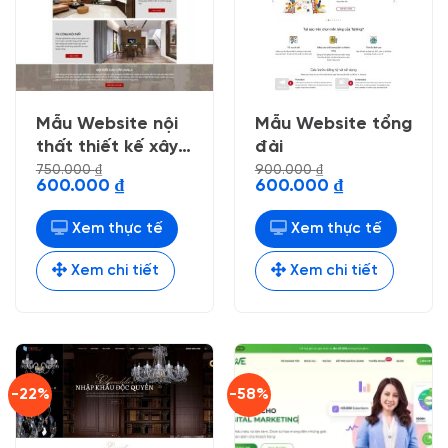
Mẫu Website nội
Mẫu Website tổng
thất thiết kế xây
đài
dựng 01
750.000
₫
900.000
₫
Giá
Giá
Giá
Giá
600.000
₫
600.000
₫
gốc
hiện
gốc
hiện
là:
tại
là:
tại
750.000 ₫.
là:
900.000 ₫.
là:
Xem thực tế
Xem thực tế
600.000 ₫.
600.000 ₫.
Xem chi tiết
Xem chi tiết
-22%
-58%