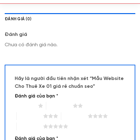
ĐÁNH GIÁ (0)
Đánh giá
Chưa có đánh giá nào.
Hãy là người đầu tiên nhận xét “Mẫu Website
Cho Thuê Xe 01 giá rẻ chuẩn seo”
Đánh giá của bạn
*
1 trên 5 sao
2 trên 5 sao
3 trên 5 sao
4 trên 5 sao
5 trên 5 sao
Đánh giá của bạn
*