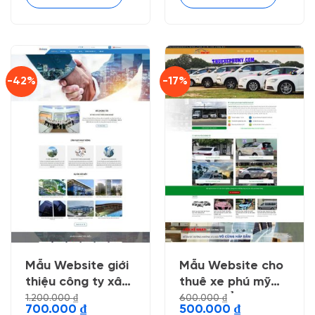
-42%
-17%
Mẫu Website giới
Mẫu Website cho
thiệu công ty xây
thuê xe phú mỹ
dựng 4
nhẹ chuẩn seo
1.200.000
₫
600.000
₫
Giá
Giá
Giá
Giá
700.000
₫
500.000
₫