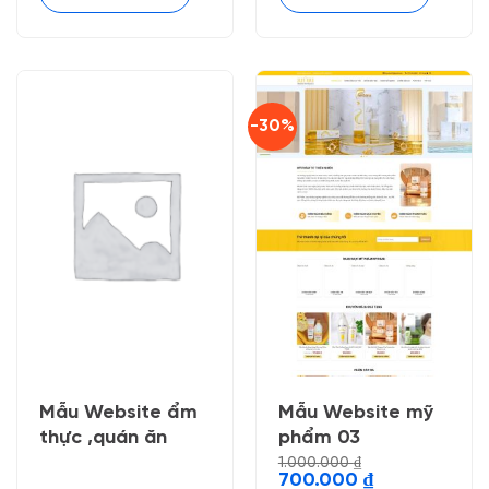
-30%
Mẫu Website ẩm
Mẫu Website mỹ
thực ,quán ăn
phẩm 03
1.000.000
₫
Giá
Giá
700.000
₫