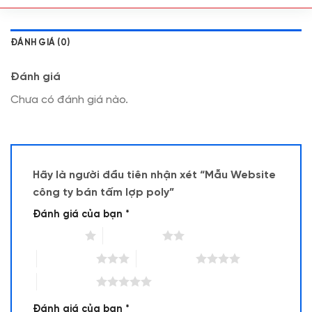
ĐÁNH GIÁ (0)
Đánh giá
Chưa có đánh giá nào.
Hãy là người đầu tiên nhận xét “Mẫu Website
công ty bán tấm lợp poly”
Đánh giá của bạn
*
1 trên 5 sao
2 trên 5 sao
3 trên 5 sao
4 trên 5 sao
5 trên 5 sao
Đánh giá của bạn
*