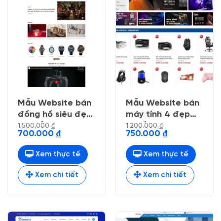
Mẫu Website bán
Mẫu Website bán
đồng hồ siêu đẹp
máy tính 4 đẹp
, chuẩn seo
chuẩn seo
1.500.000
₫
1.200.000
₫
Giá
Giá
Giá
Giá
700.000
₫
750.000
₫
gốc
hiện
gốc
hiện
là:
tại
là:
tại
1.500.000 ₫.
là:
1.200.000 ₫.
là:
Xem thực tế
Xem thực tế
700.000 ₫.
750.000 ₫.
Xem chi tiết
Xem chi tiết