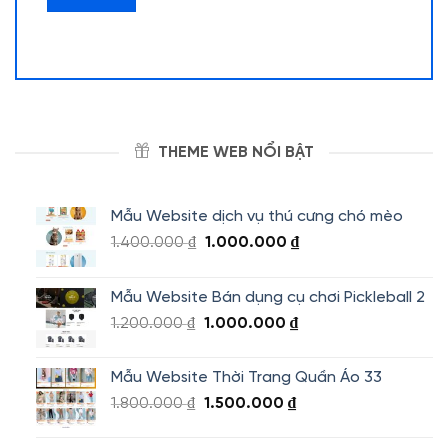
THEME WEB NỔI BẬT
Mẫu Website dịch vụ thú cưng chó mèo
Giá
Giá
1.400.000
₫
1.000.000
₫
gốc
hiện
là:
tại
Mẫu Website Bán dụng cụ chơi Pickleball 2
1.400.000 ₫.
là:
Giá
Giá
1.200.000
₫
1.000.000
₫
1.000.000 ₫.
gốc
hiện
là:
tại
Mẫu Website Thời Trang Quần Áo 33
1.200.000 ₫.
là:
Giá
Giá
1.800.000
₫
1.500.000
₫
1.000.000 ₫.
gốc
hiện
là:
tại