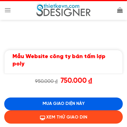
Chuyển
đến
nội
dung
Mẫu Website công ty bán tấm lợp
poly
Giá
Giá
750.000
₫
950.000
₫
gốc
hiện
là:
tại
950.000 ₫.
là:
750.000 ₫.
MUA GIAO DIỆN NÀY
XEM THỬ GIAO DIN