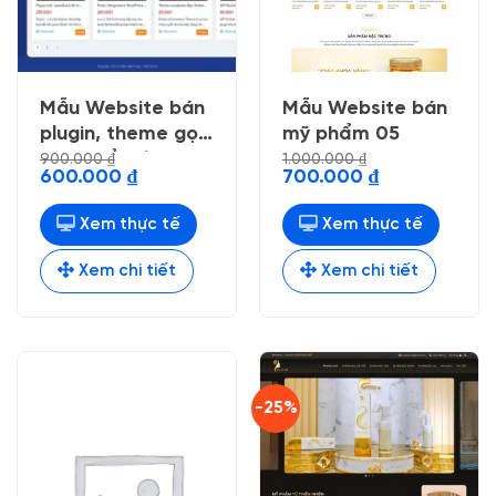
Mẫu Website bán
Mẫu Website bán
plugin, theme gọn
mỹ phẩm 05
gàng dể nhìn
900.000
₫
1.000.000
₫
Giá
Giá
Giá
Giá
600.000
₫
700.000
₫
gốc
hiện
gốc
hiện
là:
tại
là:
tại
900.000 ₫.
là:
1.000.000 ₫.
là:
Xem thực tế
Xem thực tế
600.000 ₫.
700.000 ₫.
Xem chi tiết
Xem chi tiết
-25%