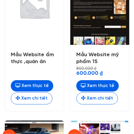
Mẫu Website ẩm
Mẫu Website mỹ
thực ,quán ăn
phẩm 15
800.000
₫
Giá
Giá
600.000
₫
gốc
hiện
là:
tại
800.000 ₫.
là:
Xem thực tế
Xem thực tế
600.000 ₫.
Xem chi tiết
Xem chi tiết