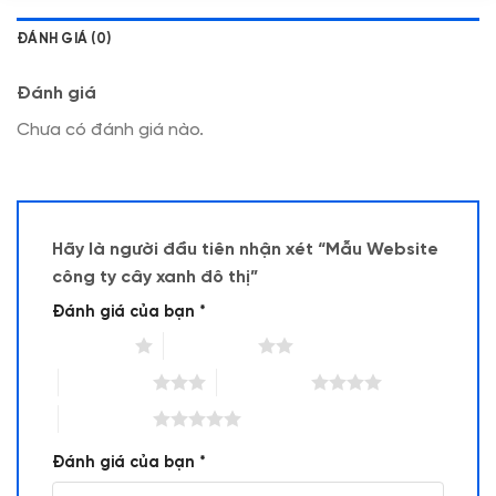
ĐÁNH GIÁ (0)
Đánh giá
Chưa có đánh giá nào.
Hãy là người đầu tiên nhận xét “Mẫu Website
công ty cây xanh đô thị”
Đánh giá của bạn
*
1 trên 5 sao
2 trên 5 sao
3 trên 5 sao
4 trên 5 sao
5 trên 5 sao
Đánh giá của bạn
*