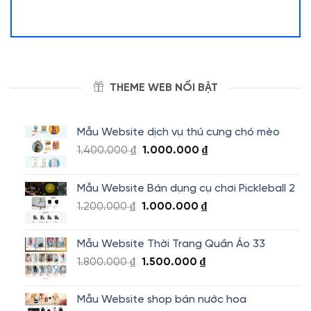
THEME WEB NỔI BẬT
Mẫu Website dịch vụ thú cưng chó mèo
Giá
Giá
1.400.000
₫
1.000.000
₫
gốc
hiện
là:
tại
Mẫu Website Bán dụng cụ chơi Pickleball 2
1.400.000 ₫.
là:
Giá
Giá
1.200.000
₫
1.000.000
₫
1.000.000 ₫.
gốc
hiện
là:
tại
Mẫu Website Thời Trang Quần Áo 33
1.200.000 ₫.
là:
Giá
Giá
1.800.000
₫
1.500.000
₫
1.000.000 ₫.
gốc
hiện
là:
tại
Mẫu Website shop bán nước hoa
1.800.000 ₫.
là: