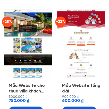
-25%
-33%
Mẫu Website cho
Mẫu Website tổng
thuê villa khách
đài
sạn
1.000.000
₫
900.000
₫
Giá
Giá
Giá
Giá
750.000
₫
600.000
₫
gốc
hiện
gốc
hiện
là:
tại
là:
tại