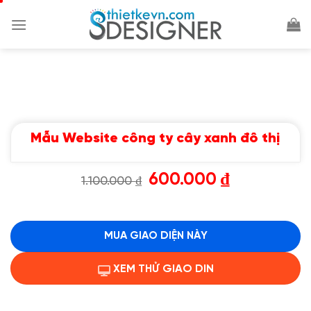
Chuyển
đến
nội
dung
Mẫu Website công ty cây xanh đô thị
Giá
Giá
600.000
₫
1.100.000
₫
gốc
hiện
là:
tại
1.100.000 ₫.
là:
600.000 ₫.
MUA GIAO DIỆN NÀY
XEM THỬ GIAO DIN