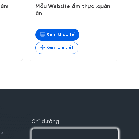
hám
Mẫu Website ẩm thực ,quán
ăn
Xem thực tế
000 ₫.
Xem chi tiết
Chỉ đường
rẻ