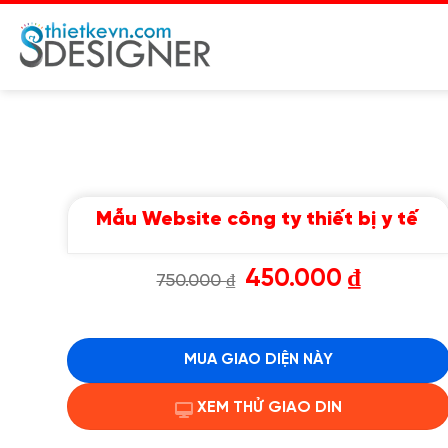
Chuyển
đến
nội
dung
Mẫu Website công ty thiết bị y tế
Giá
Giá
450.000
₫
750.000
₫
gốc
hiện
là:
tại
750.000 ₫.
là:
450.000 ₫.
MUA GIAO DIỆN NÀY
XEM THỬ GIAO DIN