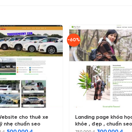
-60%
ebsite cho thuê xe
Landing page khóa họ
ỹ nhẹ chuẩn seo
khỏe , đẹp , chuẩn se
Giá
Giá
Giá
Giá
500.000
₫
300.000
₫