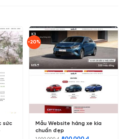
-20%
c sức
Mẫu Website hảng xe kia
o
chuẩn đẹp
Giá
Giá
800.000
₫