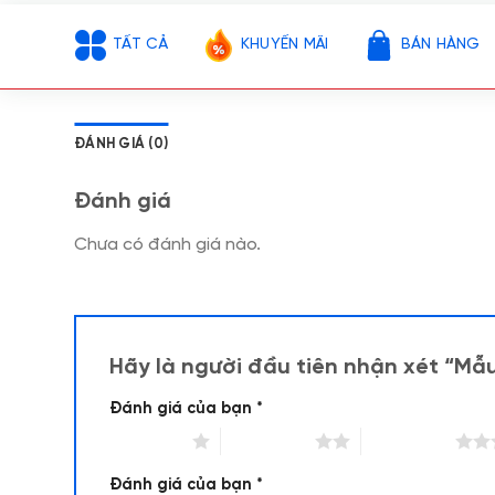
TẤT CẢ
KHUYẾN MÃI
BÁN HÀNG
ĐÁNH GIÁ (0)
Đánh giá
Chưa có đánh giá nào.
Hãy là người đầu tiên nhận xét “Mẫu
Đánh giá của bạn
*
1 trên 5 sao
2 trên 5 sao
3 trên 5 sao
Đánh giá của bạn
*