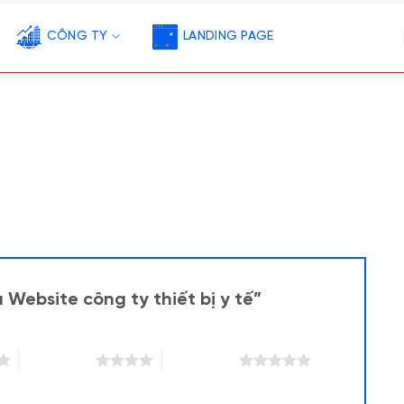
CÔNG TY
LANDING PAGE
 Website công ty thiết bị y tế”
4 trên 5 sao
5 trên 5 sao