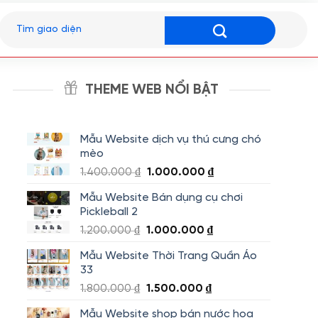
Tìm
kiếm:
THEME WEB NỔI BẬT
Mẫu Website dịch vụ thú cưng chó
mèo
Giá
Giá
1.400.000
₫
1.000.000
₫
gốc
hiện
Mẫu Website Bán dụng cụ chơi
là:
tại
Pickleball 2
1.400.000 ₫.
là:
Giá
Giá
1.200.000
₫
1.000.000
₫
1.000.000 ₫.
gốc
hiện
Mẫu Website Thời Trang Quần Áo
là:
tại
33
1.200.000 ₫.
là:
Giá
Giá
1.800.000
₫
1.500.000
₫
1.000.000 ₫.
gốc
hiện
Mẫu Website shop bán nước hoa
là:
tại