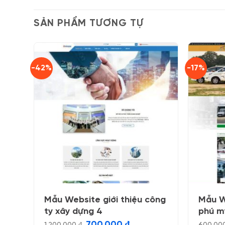
SẢN PHẨM TƯƠNG TỰ
-42%
-17%
Mẫu Website giới thiệu công
Mẫu W
ty xây dựng 4
phú m
Giá
Giá
700.000
₫