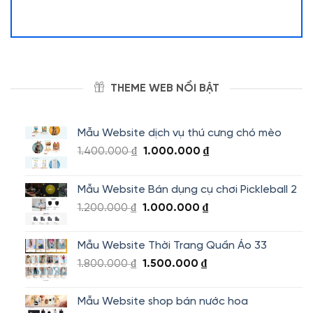
THEME WEB NỔI BẬT
Mẫu Website dịch vụ thú cưng chó mèo
Giá
Giá
1.400.000
₫
1.000.000
₫
gốc
hiện
là:
tại
Mẫu Website Bán dụng cụ chơi Pickleball 2
1.400.000 ₫.
là:
Giá
Giá
1.200.000
₫
1.000.000
₫
1.000.000 ₫.
gốc
hiện
là:
tại
Mẫu Website Thời Trang Quần Áo 33
1.200.000 ₫.
là:
Giá
Giá
1.800.000
₫
1.500.000
₫
1.000.000 ₫.
gốc
hiện
là:
tại
Mẫu Website shop bán nước hoa
1.800.000 ₫.
là: