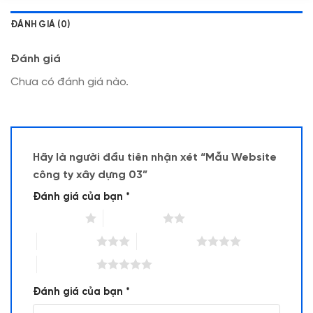
ĐÁNH GIÁ (0)
Đánh giá
Chưa có đánh giá nào.
Hãy là người đầu tiên nhận xét “Mẫu Website
công ty xây dựng 03”
Đánh giá của bạn
*
1 trên 5 sao
2 trên 5 sao
3 trên 5 sao
4 trên 5 sao
5 trên 5 sao
Đánh giá của bạn
*