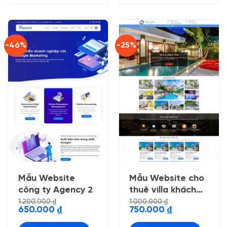
-46%
-25%
Mẫu Website
Mẫu Website cho
công ty Agency 2
thuê villa khách
sạn
1.200.000
₫
1.000.000
₫
Giá
Giá
Giá
Giá
650.000
₫
750.000
₫
gốc
hiện
gốc
hiện
là:
tại
là:
tại