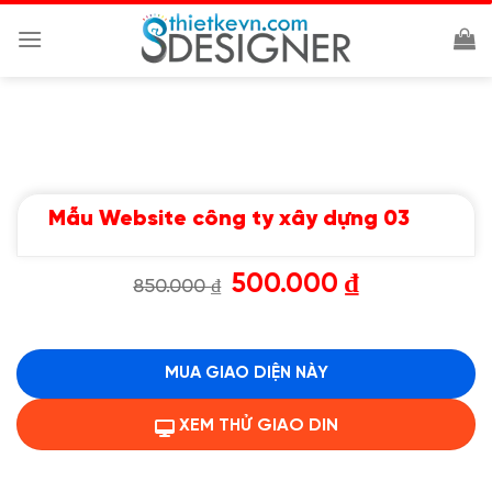
Chuyển
đến
nội
dung
Mẫu Website công ty xây dựng 03
Giá
Giá
500.000
₫
850.000
₫
gốc
hiện
là:
tại
850.000 ₫.
là:
500.000 ₫.
MUA GIAO DIỆN NÀY
XEM THỬ GIAO DIN