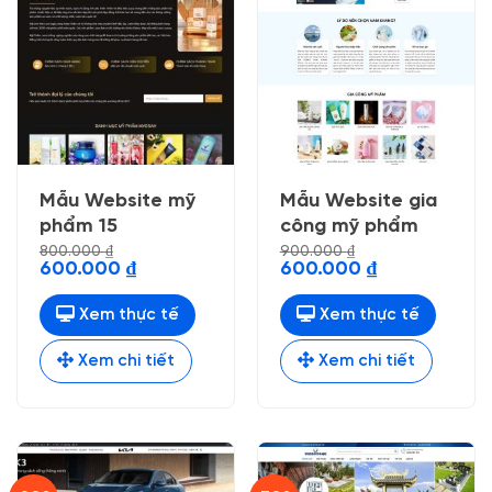
Mẫu Website mỹ
Mẫu Website gia
phẩm 15
công mỹ phẩm
800.000
₫
900.000
₫
Giá
Giá
Giá
Giá
600.000
₫
600.000
₫
gốc
hiện
gốc
hiện
là:
tại
là:
tại
800.000 ₫.
là:
900.000 ₫.
là:
Xem thực tế
Xem thực tế
600.000 ₫.
600.000 ₫.
Xem chi tiết
Xem chi tiết