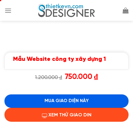
Chuyển
đến
nội
dung
Mẫu Website công ty xây dựng 1
Giá
Giá
750.000
₫
1.200.000
₫
gốc
hiện
là:
tại
1.200.000 ₫.
là:
750.000 ₫.
MUA GIAO DIỆN NÀY
XEM THỬ GIAO DIN