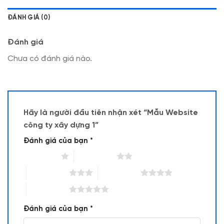
ĐÁNH GIÁ (0)
Đánh giá
Chưa có đánh giá nào.
Hãy là người đầu tiên nhận xét “Mẫu Website
công ty xây dựng 1”
Đánh giá của bạn
*
1 trên 5 sao
2 trên 5 sao
3 trên 5 sao
4 trên 5 sao
5 trên 5 sao
Đánh giá của bạn
*