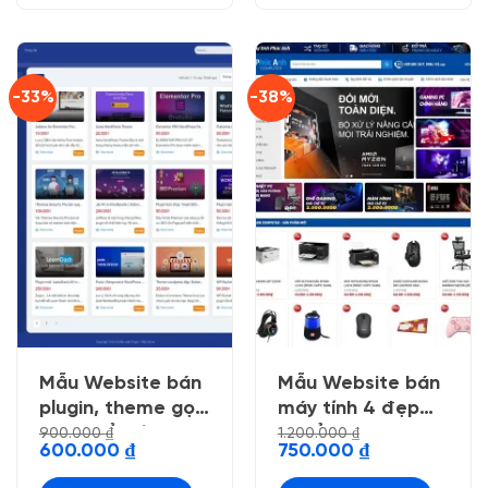
-33%
-38%
Mẫu Website bán
Mẫu Website bán
plugin, theme gọn
máy tính 4 đẹp
gàng dể nhìn
chuẩn seo
900.000
₫
1.200.000
₫
Giá
Giá
Giá
Giá
600.000
₫
750.000
₫
gốc
hiện
gốc
hiện
là:
tại
là:
tại