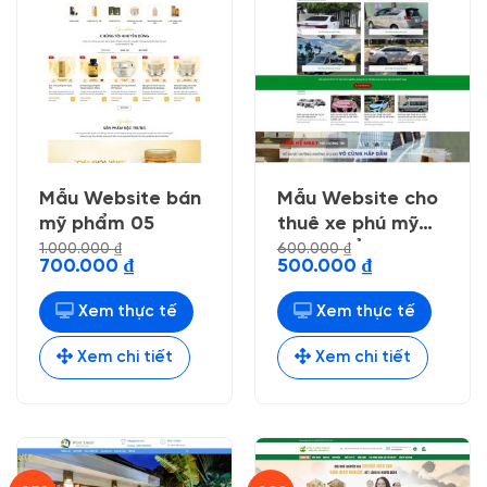
Mẫu Website bán
Mẫu Website cho
mỹ phẩm 05
thuê xe phú mỹ
nhẹ chuẩn seo
1.000.000
₫
600.000
₫
Giá
Giá
Giá
Giá
700.000
₫
500.000
₫
gốc
hiện
gốc
hiện
là:
tại
là:
tại
1.000.000 ₫.
là:
600.000 ₫.
là:
Xem thực tế
Xem thực tế
700.000 ₫.
500.000 ₫.
Xem chi tiết
Xem chi tiết