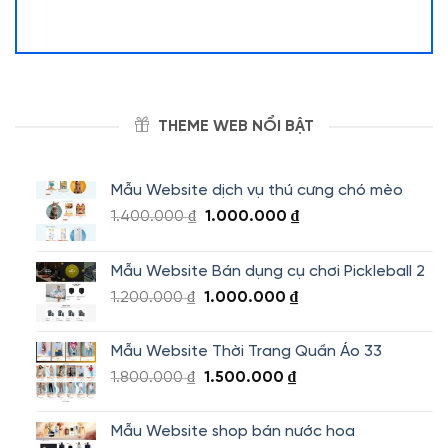
THEME WEB NỔI BẬT
Mẫu Website dịch vụ thú cưng chó mèo
Giá
Giá
1.400.000
₫
1.000.000
₫
gốc
hiện
là:
tại
Mẫu Website Bán dụng cụ chơi Pickleball 2
1.400.000 ₫.
là:
Giá
Giá
1.200.000
₫
1.000.000
₫
1.000.000 ₫.
gốc
hiện
là:
tại
Mẫu Website Thời Trang Quần Áo 33
1.200.000 ₫.
là:
Giá
Giá
1.800.000
₫
1.500.000
₫
1.000.000 ₫.
gốc
hiện
là:
tại
Mẫu Website shop bán nước hoa
1.800.000 ₫.
là: