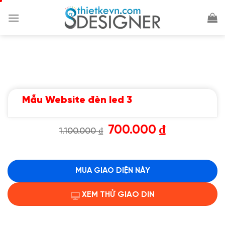
Chuyển
đến
nội
dung
Mẫu Website đèn led 3
Giá
Giá
700.000
₫
1.100.000
₫
gốc
hiện
là:
tại
1.100.000 ₫.
là:
700.000 ₫.
MUA GIAO DIỆN NÀY
XEM THỬ GIAO DIN