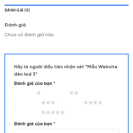
ĐÁNH GIÁ (0)
Đánh giá
Chưa có đánh giá nào.
Hãy là người đầu tiên nhận xét “Mẫu Website
đèn led 3”
Đánh giá của bạn
*
1 trên 5 sao
2 trên 5 sao
3 trên 5 sao
4 trên 5 sao
5 trên 5 sao
Đánh giá của bạn
*