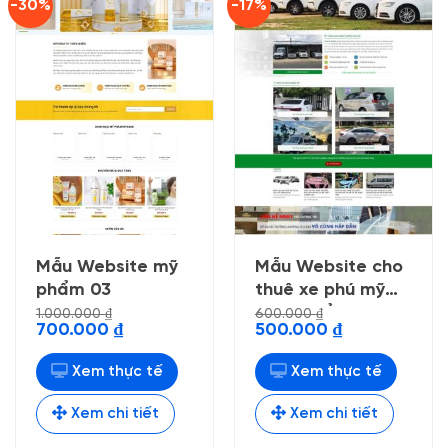
-30%
-17%
Mẫu Website mỹ
Mẫu Website cho
phẩm 03
thuê xe phú mỹ
nhẹ chuẩn seo
1.000.000
₫
600.000
₫
Giá
Giá
Giá
Giá
700.000
₫
500.000
₫
gốc
hiện
gốc
hiện
là:
tại
là:
tại
1.000.000 ₫.
là:
600.000 ₫.
là:
Xem thực tế
Xem thực tế
700.000 ₫.
500.000 ₫.
Xem chi tiết
Xem chi tiết