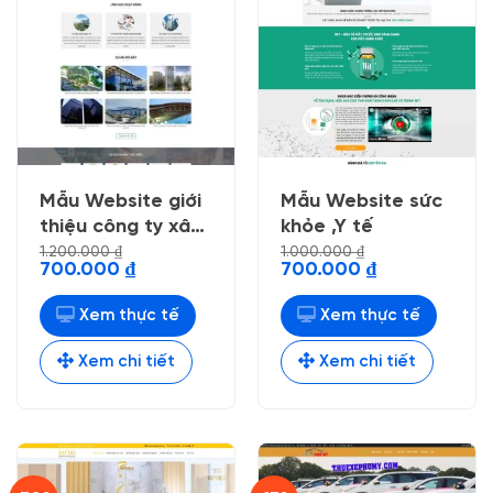
Mẫu Website giới
Mẫu Website sức
thiệu công ty xây
khỏe ,Y tế
dựng 4
1.200.000
₫
1.000.000
₫
Giá
Giá
Giá
Giá
700.000
₫
700.000
₫
gốc
hiện
gốc
hiện
là:
tại
là:
tại
1.200.000 ₫.
là:
1.000.000 ₫.
là:
Xem thực tế
Xem thực tế
700.000 ₫.
700.000 ₫.
Xem chi tiết
Xem chi tiết