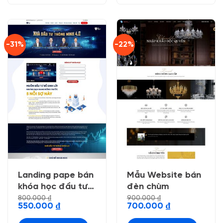
-31%
-22%
Landing pape bán
Mẫu Website bán
khóa học đầu tư
đèn chùm
doanh nhân
800.000
₫
900.000
₫
Giá
Giá
Giá
Giá
550.000
₫
700.000
₫
gốc
hiện
gốc
hiện
là:
tại
là:
tại