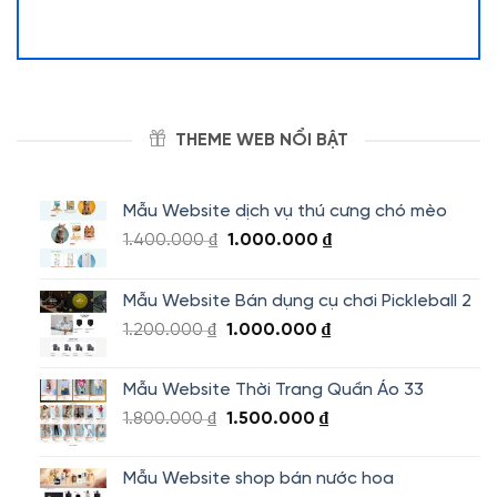
THEME WEB NỔI BẬT
Mẫu Website dịch vụ thú cưng chó mèo
Giá
Giá
1.400.000
₫
1.000.000
₫
gốc
hiện
là:
tại
Mẫu Website Bán dụng cụ chơi Pickleball 2
1.400.000 ₫.
là:
Giá
Giá
1.200.000
₫
1.000.000
₫
1.000.000 ₫.
gốc
hiện
là:
tại
Mẫu Website Thời Trang Quần Áo 33
1.200.000 ₫.
là:
Giá
Giá
1.800.000
₫
1.500.000
₫
1.000.000 ₫.
gốc
hiện
là:
tại
Mẫu Website shop bán nước hoa
1.800.000 ₫.
là: