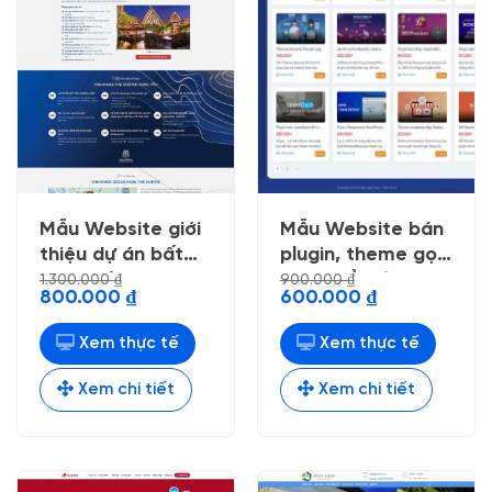
Mẫu Website giới
Mẫu Website bán
thiệu dự án bất
plugin, theme gọn
động sản 32
gàng dể nhìn
1.300.000
₫
900.000
₫
Giá
Giá
Giá
Giá
800.000
₫
600.000
₫
gốc
hiện
gốc
hiện
là:
tại
là:
tại
1.300.000 ₫.
là:
900.000 ₫.
là:
Xem thực tế
Xem thực tế
800.000 ₫.
600.000 ₫.
Xem chi tiết
Xem chi tiết