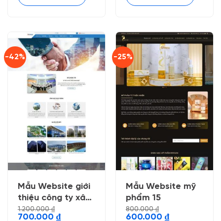
-42%
-25%
Mẫu Website giới
Mẫu Website mỹ
thiệu công ty xây
phẩm 15
dựng 4
1.200.000
₫
800.000
₫
Giá
Giá
Giá
Giá
700.000
₫
600.000
₫