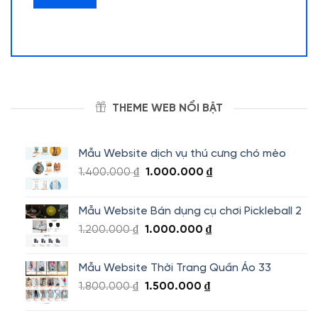
THEME WEB NỔI BẬT
Mẫu Website dịch vụ thú cưng chó mèo
Giá
Giá
1.400.000
₫
1.000.000
₫
gốc
hiện
là:
tại
Mẫu Website Bán dụng cụ chơi Pickleball 2
1.400.000 ₫.
là:
Giá
Giá
1.200.000
₫
1.000.000
₫
1.000.000 ₫.
gốc
hiện
là:
tại
Mẫu Website Thời Trang Quần Áo 33
1.200.000 ₫.
là:
Giá
Giá
1.800.000
₫
1.500.000
₫
1.000.000 ₫.
gốc
hiện
là:
tại