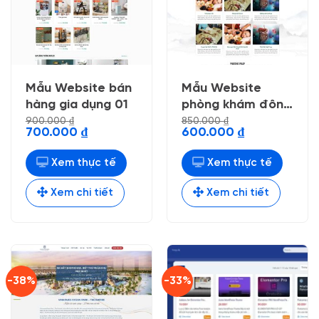
Mẫu Website bán
Mẫu Website
hàng gia dụng 01
phòng khám đông
y
900.000
₫
850.000
₫
Giá
Giá
Giá
Giá
700.000
₫
600.000
₫
gốc
hiện
gốc
hiện
là:
tại
là:
tại
900.000 ₫.
là:
850.000 ₫.
là:
Xem thực tế
Xem thực tế
700.000 ₫.
600.000 ₫.
Xem chi tiết
Xem chi tiết
-38%
-33%