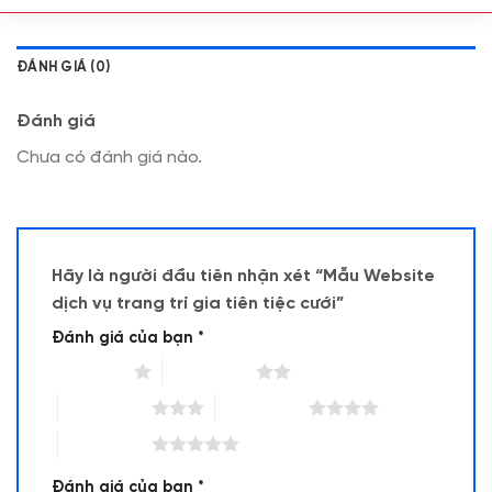
ĐÁNH GIÁ (0)
Đánh giá
Chưa có đánh giá nào.
Hãy là người đầu tiên nhận xét “Mẫu Website
dịch vụ trang trí gia tiên tiệc cưới”
Đánh giá của bạn
*
1 trên 5 sao
2 trên 5 sao
3 trên 5 sao
4 trên 5 sao
5 trên 5 sao
Đánh giá của bạn
*