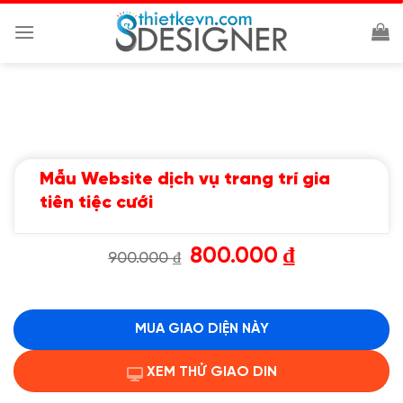
Chuyển
đến
nội
dung
Mẫu Website dịch vụ trang trí gia
tiên tiệc cưới
Giá
Giá
800.000
₫
900.000
₫
gốc
hiện
là:
tại
900.000 ₫.
là:
800.000 ₫.
MUA GIAO DIỆN NÀY
XEM THỬ GIAO DIN