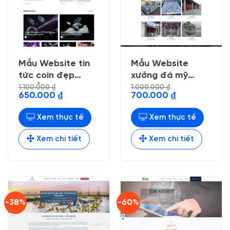
Mẫu Website tin
Mẫu Website
tức coin đẹp
xưởng đá mỹ
chuẩn seo
nghệ
1.100.000
₫
1.000.000
₫
Giá
Giá
Giá
Giá
650.000
₫
700.000
₫
gốc
hiện
gốc
hiện
là:
tại
là:
tại
1.100.000 ₫.
là:
1.000.000 ₫.
là:
Xem thực tế
Xem thực tế
650.000 ₫.
700.000 ₫.
Xem chi tiết
Xem chi tiết
-38%
-60%