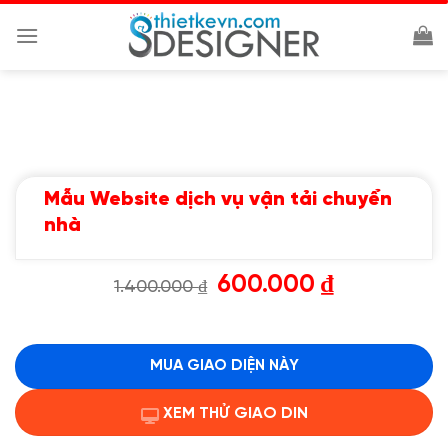
Chuyển
đến
nội
dung
Mẫu Website dịch vụ vận tải chuyển
nhà
Giá
Giá
600.000
₫
1.400.000
₫
gốc
hiện
là:
tại
1.400.000 ₫.
là:
600.000 ₫.
MUA GIAO DIỆN NÀY
XEM THỬ GIAO DIN