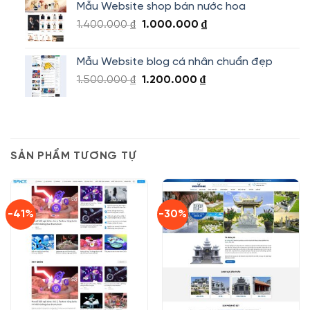
Mẫu Website shop bán nước hoa
1.800.000 ₫.
là:
Giá
Giá
1.400.000
₫
1.000.000
₫
1.500.000 ₫.
gốc
hiện
là:
tại
Mẫu Website blog cá nhân chuẩn đẹp
1.400.000 ₫.
là:
Giá
Giá
1.500.000
₫
1.200.000
₫
1.000.000 ₫.
gốc
hiện
là:
tại
1.500.000 ₫.
là:
1.200.000 ₫.
SẢN PHẨM TƯƠNG TỰ
-41%
-30%