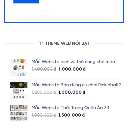
THEME WEB NỔI BẬT
Mẫu Website dịch vụ thú cưng chó mèo
Giá
Giá
1.400.000
₫
1.000.000
₫
gốc
hiện
là:
tại
Mẫu Website Bán dụng cụ chơi Pickleball 2
1.400.000 ₫.
là:
Giá
Giá
1.200.000
₫
1.000.000
₫
1.000.000 ₫.
gốc
hiện
là:
tại
Mẫu Website Thời Trang Quần Áo 33
1.200.000 ₫.
là:
Giá
Giá
1.800.000
₫
1.500.000
₫
1.000.000 ₫.
gốc
hiện
là:
tại