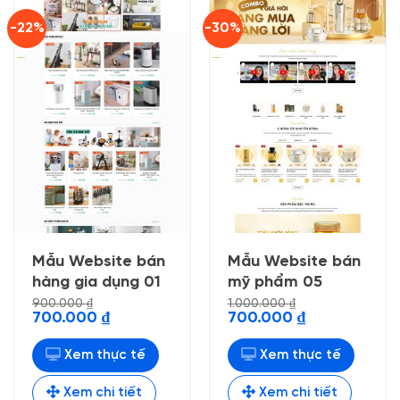
-22%
-30%
Mẫu Website bán
Mẫu Website bán
hàng gia dụng 01
mỹ phẩm 05
900.000
₫
1.000.000
₫
Giá
Giá
Giá
Giá
700.000
₫
700.000
₫
gốc
hiện
gốc
hiện
là:
tại
là:
tại
900.000 ₫.
là:
1.000.000 ₫.
là:
Xem thực tế
Xem thực tế
700.000 ₫.
700.000 ₫.
Xem chi tiết
Xem chi tiết