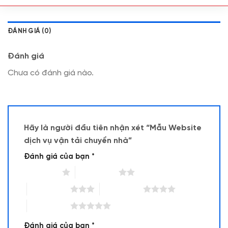
ĐÁNH GIÁ (0)
Đánh giá
Chưa có đánh giá nào.
Hãy là người đầu tiên nhận xét “Mẫu Website
dịch vụ vận tải chuyển nhà”
Đánh giá của bạn
*
1 trên 5 sao
2 trên 5 sao
3 trên 5 sao
4 trên 5 sao
5 trên 5 sao
Đánh giá của bạn
*