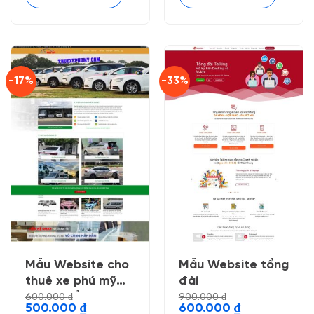
-17%
-33%
Mẫu Website cho
Mẫu Website tổng
thuê xe phú mỹ
đài
nhẹ chuẩn seo
600.000
₫
900.000
₫
Giá
Giá
Giá
Giá
500.000
₫
600.000
₫