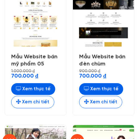
Mẫu Website bán
Mẫu Website bán
mỹ phẩm 05
đèn chùm
1.000.000
₫
900.000
₫
Giá
Giá
Giá
Giá
700.000
₫
700.000
₫
gốc
hiện
gốc
hiện
là:
tại
là:
tại
1.000.000 ₫.
là:
900.000 ₫.
là:
Xem thực tế
Xem thực tế
700.000 ₫.
700.000 ₫.
Xem chi tiết
Xem chi tiết