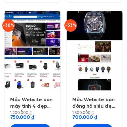
-38%
-53%
Mẫu Website bán
Mẫu Website bán
máy tính 4 đẹp
đồng hồ siêu đẹp
chuẩn seo
, chuẩn seo
1.200.000
₫
1.500.000
₫
Giá
Giá
Giá
Giá
750.000
₫
700.000
₫
gốc
hiện
gốc
hiện
là:
tại
là:
tại