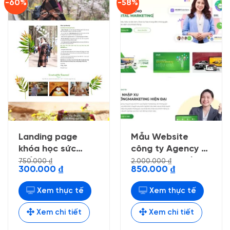
-60%
-58%
Landing page
Mẫu Website
khóa học sức
công ty Agency 3,
khỏe , đẹp ,
Marketing Online
750.000
₫
2.000.000
₫
Giá
Giá
Giá
Giá
300.000
₫
850.000
₫
chuẩn seo
03 (fix 12/2023 )
gốc
hiện
gốc
hiện
là:
tại
là:
tại
750.000 ₫.
là:
2.000.000 ₫.
là:
Xem thực tế
Xem thực tế
300.000 ₫.
850.000 ₫.
Xem chi tiết
Xem chi tiết