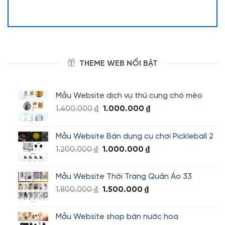
THEME WEB NỔI BẬT
Mẫu Website dịch vụ thú cưng chó mèo
Giá
Giá
1.400.000
₫
1.000.000
₫
gốc
hiện
là:
tại
Mẫu Website Bán dụng cụ chơi Pickleball 2
1.400.000 ₫.
là:
Giá
Giá
1.200.000
₫
1.000.000
₫
1.000.000 ₫.
gốc
hiện
là:
tại
Mẫu Website Thời Trang Quần Áo 33
1.200.000 ₫.
là:
Giá
Giá
1.800.000
₫
1.500.000
₫
1.000.000 ₫.
gốc
hiện
là:
tại
Mẫu Website shop bán nước hoa
1.800.000 ₫.
là: