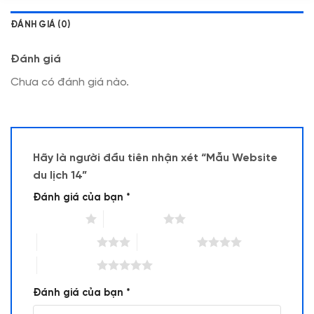
ĐÁNH GIÁ (0)
Đánh giá
Chưa có đánh giá nào.
Hãy là người đầu tiên nhận xét “Mẫu Website
du lịch 14”
Đánh giá của bạn
*
1 trên 5 sao
2 trên 5 sao
3 trên 5 sao
4 trên 5 sao
5 trên 5 sao
Đánh giá của bạn
*