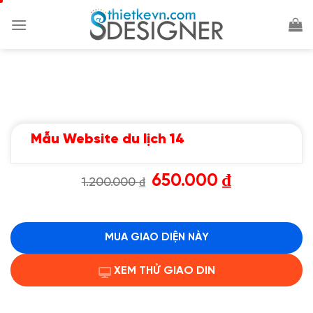
Chuyển
đến
nội
dung
Mẫu Website du lịch 14
Giá
Giá
650.000
₫
1.200.000
₫
gốc
hiện
là:
tại
1.200.000 ₫.
là:
650.000 ₫.
MUA GIAO DIỆN NÀY
XEM THỬ GIAO DIN