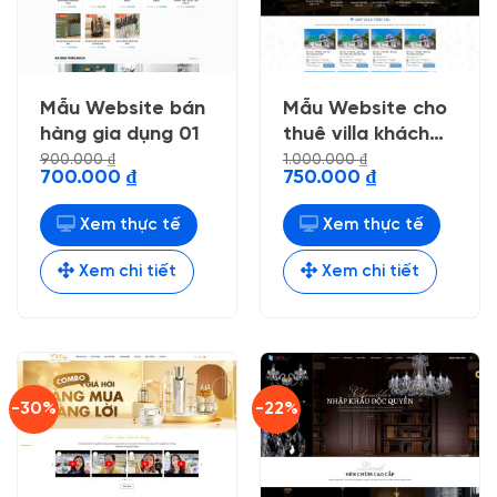
Mẫu Website bán
Mẫu Website cho
hàng gia dụng 01
thuê villa khách
sạn
900.000
₫
1.000.000
₫
Giá
Giá
Giá
Giá
700.000
₫
750.000
₫
gốc
hiện
gốc
hiện
là:
tại
là:
tại
900.000 ₫.
là:
1.000.000 ₫.
là:
Xem thực tế
Xem thực tế
700.000 ₫.
750.000 ₫.
Xem chi tiết
Xem chi tiết
-30%
-22%