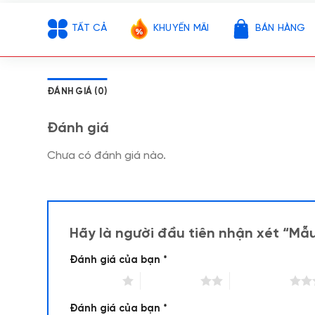
TẤT CẢ
KHUYẾN MÃI
BÁN HÀNG
ĐÁNH GIÁ (0)
Đánh giá
Chưa có đánh giá nào.
Hãy là người đầu tiên nhận xét “Mẫu
Đánh giá của bạn
*
1 trên 5 sao
2 trên 5 sao
3 trên 5 sao
Đánh giá của bạn
*