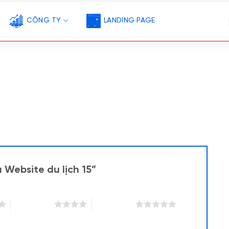
CÔNG TY
LANDING PAGE
 Website du lịch 15”
4 trên 5 sao
5 trên 5 sao