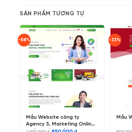
SẢN PHẨM TƯƠNG TỰ
-58%
-33%
Mẫu Website công ty
Mẫu W
Agency 3, Marketing Online
03 (fix 12/2023 )
Giá
Giá
850.000
₫