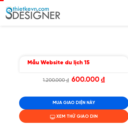
Chuyển
đến
nội
dung
Mẫu Website du lịch 15
Giá
Giá
600.000
₫
1.200.000
₫
gốc
hiện
là:
tại
1.200.000 ₫.
là:
600.000 ₫.
MUA GIAO DIỆN NÀY
XEM THỬ GIAO DIN