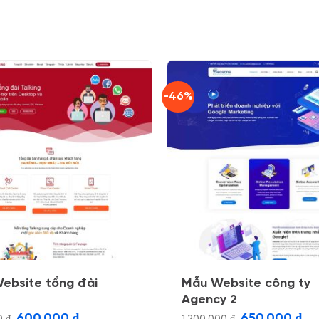
-46%
ebsite tổng đài
Mẫu Website công ty
Agency 2
Giá
Giá
Giá
Giá
600.000
₫
650.000
₫