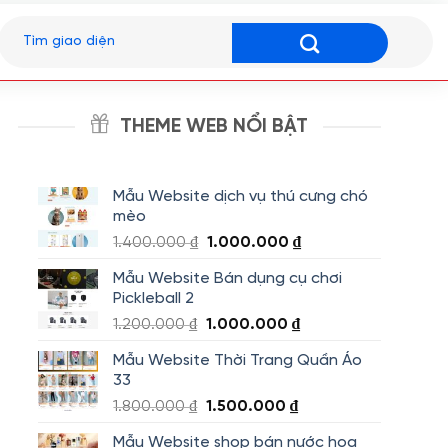
Tìm
kiếm:
THEME WEB NỔI BẬT
Mẫu Website dịch vụ thú cưng chó
mèo
Giá
Giá
1.400.000
₫
1.000.000
₫
gốc
hiện
Mẫu Website Bán dụng cụ chơi
là:
tại
Pickleball 2
1.400.000 ₫.
là:
Giá
Giá
1.200.000
₫
1.000.000
₫
1.000.000 ₫.
gốc
hiện
Mẫu Website Thời Trang Quần Áo
là:
tại
33
1.200.000 ₫.
là:
Giá
Giá
1.800.000
₫
1.500.000
₫
1.000.000 ₫.
gốc
hiện
Mẫu Website shop bán nước hoa
là:
tại