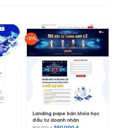
-31%
Landing pape bán khóa học
đầu tư doanh nhân
Giá
Giá
550.000
₫