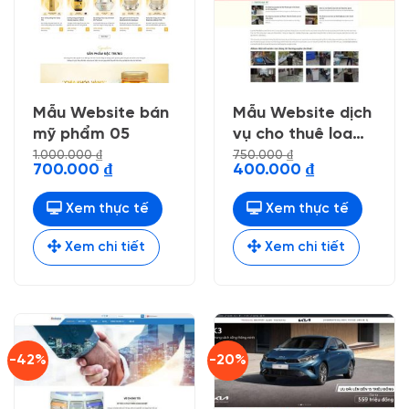
Mẫu Website bán
Mẫu Website dịch
mỹ phẩm 05
vụ cho thuê loa
kẹo kéo
1.000.000
₫
750.000
₫
Giá
Giá
Giá
Giá
700.000
₫
400.000
₫
gốc
hiện
gốc
hiện
là:
tại
là:
tại
1.000.000 ₫.
là:
750.000 ₫.
là:
Xem thực tế
Xem thực tế
700.000 ₫.
400.000 ₫.
Xem chi tiết
Xem chi tiết
-42%
-20%