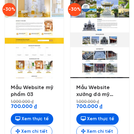
-30%
-30%
Mẫu Website mỹ
Mẫu Website
phẩm 03
xưởng đá mỹ
nghệ
1.000.000
₫
1.000.000
₫
Giá
Giá
Giá
Giá
700.000
₫
700.000
₫
gốc
hiện
gốc
hiện
là:
tại
là:
tại
1.000.000 ₫.
là:
1.000.000 ₫.
là:
Xem thực tế
Xem thực tế
700.000 ₫.
700.000 ₫.
Xem chi tiết
Xem chi tiết