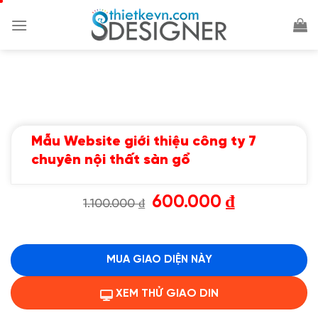
Chuyển
đến
nội
dung
Mẫu Website giới thiệu công ty 7
chuyên nội thất sàn gổ
Giá
Giá
600.000
₫
1.100.000
₫
gốc
hiện
là:
tại
1.100.000 ₫.
là:
600.000 ₫.
MUA GIAO DIỆN NÀY
XEM THỬ GIAO DIN