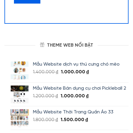
THEME WEB NỔI BẬT
Mẫu Website dịch vụ thú cưng chó mèo
Giá
Giá
1.400.000
₫
1.000.000
₫
gốc
hiện
là:
tại
Mẫu Website Bán dụng cụ chơi Pickleball 2
1.400.000 ₫.
là:
Giá
Giá
1.200.000
₫
1.000.000
₫
1.000.000 ₫.
gốc
hiện
là:
tại
Mẫu Website Thời Trang Quần Áo 33
1.200.000 ₫.
là:
Giá
Giá
1.800.000
₫
1.500.000
₫
1.000.000 ₫.
gốc
hiện
là:
tại