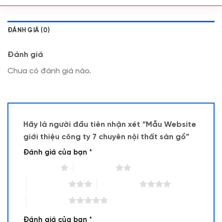
ĐÁNH GIÁ (0)
Đánh giá
Chưa có đánh giá nào.
Hãy là người đầu tiên nhận xét “Mẫu Website
giới thiệu công ty 7 chuyên nội thất sàn gổ”
Đánh giá của bạn
*
1 trên 5 sao
2 trên 5 sao
3 trên 5 sao
4 trên 5 sao
5 trên 5 sao
Đánh giá của bạn
*