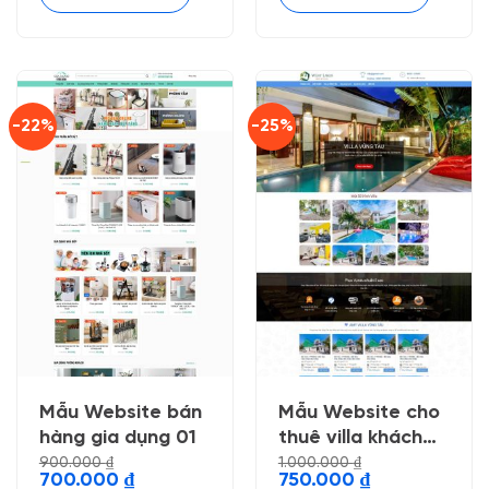
-22%
-25%
Mẫu Website bán
Mẫu Website cho
hàng gia dụng 01
thuê villa khách
sạn
900.000
₫
1.000.000
₫
Giá
Giá
Giá
Giá
700.000
₫
750.000
₫