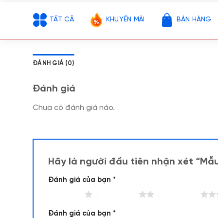
TẤT CẢ
KHUYẾN MÃI
BÁN HÀNG
ĐÁNH GIÁ (0)
Đánh giá
Chưa có đánh giá nào.
Hãy là người đầu tiên nhận xét “M
Đánh giá của bạn
*
1 trên 5 sao
2 trên 5 sao
3 trên 5 sao
Đánh giá của bạn
*