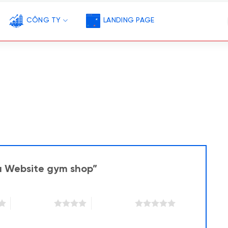
CÔNG TY
LANDING PAGE
ẫu Website gym shop”
4 trên 5 sao
5 trên 5 sao