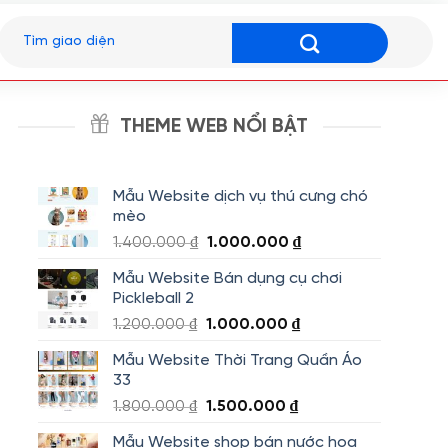
Tìm
kiếm:
THEME WEB NỔI BẬT
Mẫu Website dịch vụ thú cưng chó
mèo
Giá
Giá
1.400.000
₫
1.000.000
₫
gốc
hiện
Mẫu Website Bán dụng cụ chơi
là:
tại
Pickleball 2
1.400.000 ₫.
là:
Giá
Giá
1.200.000
₫
1.000.000
₫
1.000.000 ₫.
gốc
hiện
Mẫu Website Thời Trang Quần Áo
là:
tại
33
1.200.000 ₫.
là:
Giá
Giá
1.800.000
₫
1.500.000
₫
1.000.000 ₫.
gốc
hiện
Mẫu Website shop bán nước hoa
là:
tại