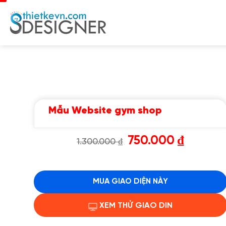
Chuyển
đến
nội
dung
Mẫu Website gym shop
Giá
Giá
750.000
₫
1.300.000
₫
gốc
hiện
là:
tại
1.300.000 ₫.
là:
750.000 ₫.
MUA GIAO DIỆN NÀY
XEM THỬ GIAO DIN