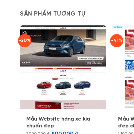
SẢN PHẨM TƯƠNG TỰ
-20%
-41%
Mẫu Website hảng xe kia
Mẫu W
chuẩn đẹp
đẹp c
Giá
Giá
800.000
₫