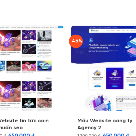
-46%
ebsite tin tức coin
Mẫu Website công ty
huẩn seo
Agency 2
Giá
Giá
Giá
Giá
650.000
₫
650.000
₫