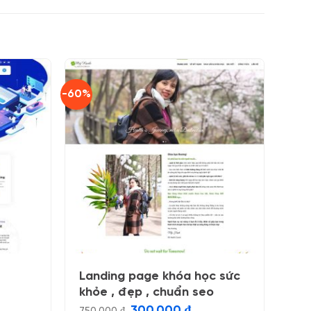
-60%
Landing page khóa học sức
khỏe , đẹp , chuẩn seo
Giá
Giá
300.000
₫