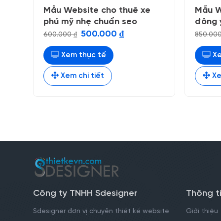
Mẫu Website cho thuê xe
Mẫu W
phú mỹ nhẹ chuẩn seo
đông 
Giá
Giá
500.000
₫
600.000
₫
850.00
gốc
hiện
là:
tại
600.000 ₫.
là:
Xem thực tế
Xe
500.000 ₫.
Xem chi tiết
Xe
Công ty TNHH Sdesigner
Thông t
Sdesigner đơn vị chuyên thiết kế website
Giới thiệu