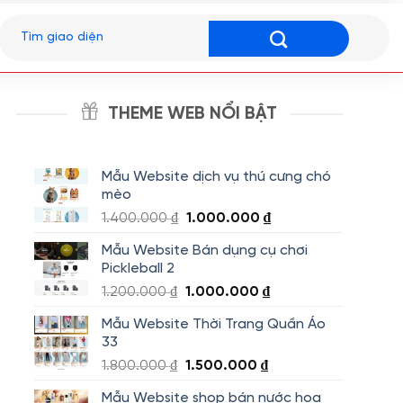
Tìm
kiếm:
THEME WEB NỔI BẬT
Mẫu Website dịch vụ thú cưng chó
mèo
Giá
Giá
1.400.000
₫
1.000.000
₫
gốc
hiện
Mẫu Website Bán dụng cụ chơi
là:
tại
Pickleball 2
1.400.000 ₫.
là:
Giá
Giá
1.200.000
₫
1.000.000
₫
1.000.000 ₫.
gốc
hiện
Mẫu Website Thời Trang Quần Áo
là:
tại
33
1.200.000 ₫.
là:
Giá
Giá
1.800.000
₫
1.500.000
₫
1.000.000 ₫.
gốc
hiện
Mẫu Website shop bán nước hoa
là:
tại