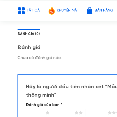
TẤT CẢ
KHUYẾN MÃI
BÁN HÀNG
ĐÁNH GIÁ (0)
Đánh giá
Chưa có đánh giá nào.
Hãy là người đầu tiên nhận xét “Mẫ
thông minh”
Đánh giá của bạn
*
1 trên 5 sao
2 trên 5 sao
3 trên 5 sao