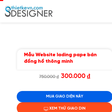
Chuyển
đến
nội
dung
Mẫu Website lading pape bán
đồng hồ thông minh
Giá
Giá
300.000
₫
750.000
₫
gốc
hiện
là:
tại
750.000 ₫.
là:
300.000 ₫.
MUA GIAO DIỆN NÀY
XEM THỬ GIAO DIN