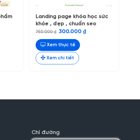
phẩm
Landing page khóa học sức
khỏe , đẹp , chuẩn seo
á
Giá
Giá
300.000
₫
750.000
₫
n
gốc
hiện
là:
tại
750.000 ₫.
là:
Xem thực tế
.000 ₫.
300.000 ₫.
Xem chi tiết
Chỉ đường