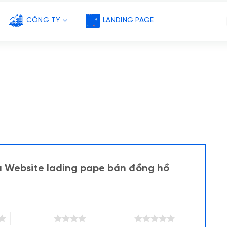
CÔNG TY
LANDING PAGE
u Website lading pape bán đồng hồ
4 trên 5 sao
5 trên 5 sao