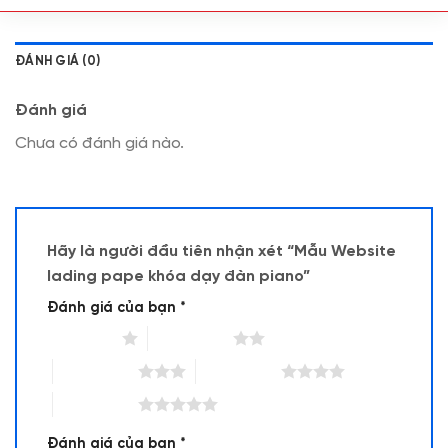
ĐÁNH GIÁ (0)
Đánh giá
Chưa có đánh giá nào.
Hãy là người đầu tiên nhận xét “Mẫu Website
lading pape khóa dạy đàn piano”
Đánh giá của bạn
*
1 trên 5 sao
2 trên 5 sao
3 trên 5 sao
4 trên 5 sao
5 trên 5 sao
Đánh giá của bạn
*