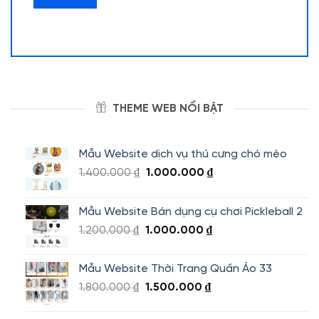
THEME WEB NỔI BẬT
Mẫu Website dịch vụ thú cưng chó mèo
Giá
Giá
1.400.000
₫
1.000.000
₫
gốc
hiện
là:
tại
Mẫu Website Bán dụng cụ chơi Pickleball 2
1.400.000 ₫.
là:
Giá
Giá
1.200.000
₫
1.000.000
₫
1.000.000 ₫.
gốc
hiện
là:
tại
Mẫu Website Thời Trang Quần Áo 33
1.200.000 ₫.
là:
Giá
Giá
1.800.000
₫
1.500.000
₫
1.000.000 ₫.
gốc
hiện
là:
tại