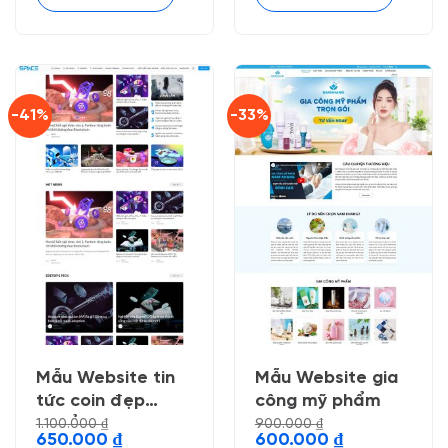
-41%
-33%
Mẫu Website tin
Mẫu Website gia
tức coin đẹp
công mỹ phẩm
chuẩn seo
1.100.000
₫
900.000
₫
Giá
Giá
Giá
Giá
650.000
₫
600.000
₫