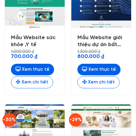
Mẫu Website sức
Mẫu Website giới
khỏe ,Y tế
thiệu dự án bất
động sản 32
1.000.000
₫
1.300.000
₫
Giá
Giá
Giá
Giá
700.000
₫
800.000
₫
gốc
hiện
gốc
hiện
là:
tại
là:
tại
1.000.000 ₫.
là:
1.300.000 ₫.
là:
Xem thực tế
Xem thực tế
700.000 ₫.
800.000 ₫.
Xem chi tiết
Xem chi tiết
-30%
-29%