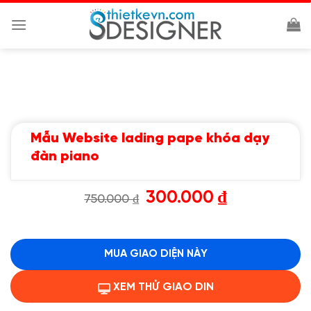
Chuyển
đến
nội
dung
Mẫu Website lading pape khóa dạy
đàn piano
Giá
Giá
300.000
₫
750.000
₫
gốc
hiện
là:
tại
750.000 ₫.
là:
300.000 ₫.
MUA GIAO DIỆN NÀY
XEM THỬ GIAO DIN