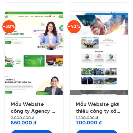
-58%
-42%
Mẫu Website
Mẫu Website giới
công ty Agency 3,
thiệu công ty xây
Marketing Online
dựng 4
2.000.000
₫
1.200.000
₫
Giá
Giá
Giá
Giá
850.000
₫
700.000
₫
03 (fix 12/2023 )
gốc
hiện
gốc
hiện
là:
tại
là:
tại