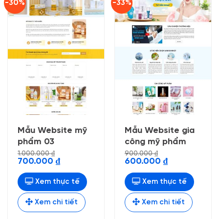
-30%
-33%
Mẫu Website mỹ
Mẫu Website gia
phẩm 03
công mỹ phẩm
1.000.000
₫
900.000
₫
Giá
Giá
Giá
Giá
700.000
₫
600.000
₫
gốc
hiện
gốc
hiện
là:
tại
là:
tại
1.000.000 ₫.
là:
900.000 ₫.
là:
Xem thực tế
Xem thực tế
700.000 ₫.
600.000 ₫.
Xem chi tiết
Xem chi tiết