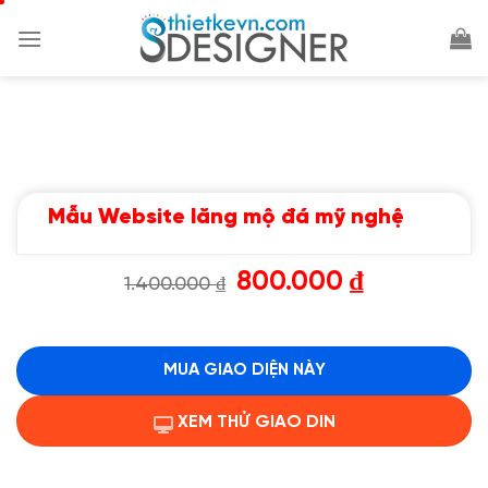
Chuyển
đến
nội
dung
Mẫu Website lăng mộ đá mỹ nghệ
Giá
Giá
800.000
₫
1.400.000
₫
gốc
hiện
là:
tại
1.400.000 ₫.
là:
800.000 ₫.
MUA GIAO DIỆN NÀY
XEM THỬ GIAO DIN