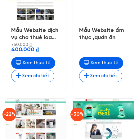
Mẫu Website dịch
Mẫu Website ẩm
vụ cho thuê loa
thực ,quán ăn
kẹo kéo
750.000
₫
Giá
Giá
400.000
₫
gốc
hiện
là:
tại
750.000 ₫.
là:
Xem thực tế
Xem thực tế
400.000 ₫.
Xem chi tiết
Xem chi tiết
-22%
-30%