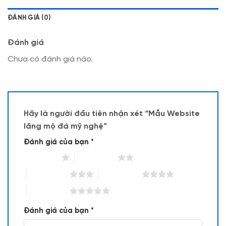
ĐÁNH GIÁ (0)
Đánh giá
Chưa có đánh giá nào.
Hãy là người đầu tiên nhận xét “Mẫu Website
lăng mộ đá mỹ nghệ”
Đánh giá của bạn
*
1 trên 5 sao
2 trên 5 sao
3 trên 5 sao
4 trên 5 sao
5 trên 5 sao
Đánh giá của bạn
*