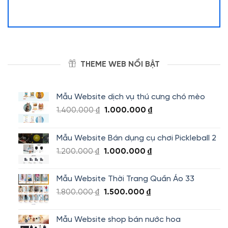
THEME WEB NỔI BẬT
Mẫu Website dịch vụ thú cưng chó mèo
Giá
Giá
1.400.000
₫
1.000.000
₫
gốc
hiện
là:
tại
Mẫu Website Bán dụng cụ chơi Pickleball 2
1.400.000 ₫.
là:
Giá
Giá
1.200.000
₫
1.000.000
₫
1.000.000 ₫.
gốc
hiện
là:
tại
Mẫu Website Thời Trang Quần Áo 33
1.200.000 ₫.
là:
Giá
Giá
1.800.000
₫
1.500.000
₫
1.000.000 ₫.
gốc
hiện
là:
tại
Mẫu Website shop bán nước hoa
1.800.000 ₫.
là: