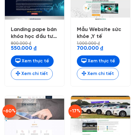
Landing pape bán
Mẫu Website sức
khóa học đầu tư
khỏe ,Y tế
doanh nhân
800.000
₫
1.000.000
₫
Giá
Giá
Giá
Giá
550.000
₫
700.000
₫
gốc
hiện
gốc
hiện
là:
tại
là:
tại
800.000 ₫.
là:
1.000.000 ₫.
là:
Xem thực tế
Xem thực tế
550.000 ₫.
700.000 ₫.
Xem chi tiết
Xem chi tiết
-60%
-17%