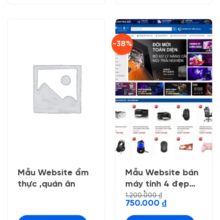
-38%
Mẫu Website ẩm
Mẫu Website bán
thực ,quán ăn
máy tính 4 đẹp
chuẩn seo
1.200.000
₫
Giá
Giá
750.000
₫
gốc
hiện
là:
tại