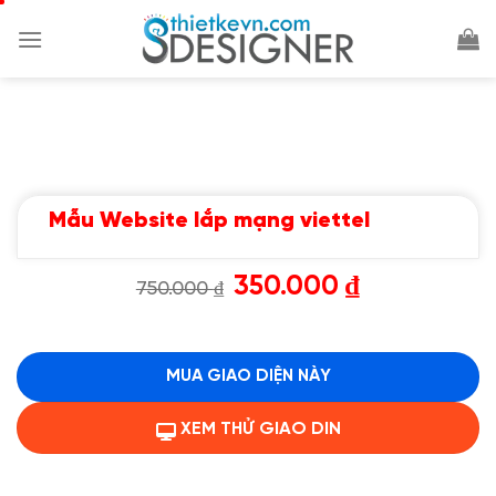
Chuyển
đến
nội
dung
Mẫu Website lắp mạng viettel
Giá
Giá
350.000
₫
750.000
₫
gốc
hiện
là:
tại
750.000 ₫.
là:
350.000 ₫.
MUA GIAO DIỆN NÀY
XEM THỬ GIAO DIN