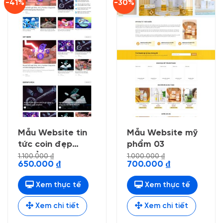
-41%
-30%
Mẫu Website tin
Mẫu Website mỹ
tức coin đẹp
phẩm 03
chuẩn seo
1.100.000
₫
1.000.000
₫
Giá
Giá
Giá
Giá
650.000
₫
700.000
₫
gốc
hiện
gốc
hiện
là:
tại
là:
tại
1.100.000 ₫.
là:
1.000.000 ₫.
là:
Xem thực tế
Xem thực tế
650.000 ₫.
700.000 ₫.
Xem chi tiết
Xem chi tiết