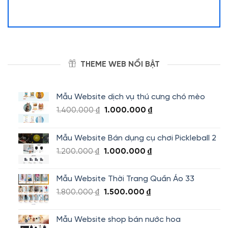
THEME WEB NỔI BẬT
Mẫu Website dịch vụ thú cưng chó mèo
Giá
Giá
1.400.000
₫
1.000.000
₫
gốc
hiện
là:
tại
Mẫu Website Bán dụng cụ chơi Pickleball 2
1.400.000 ₫.
là:
Giá
Giá
1.200.000
₫
1.000.000
₫
1.000.000 ₫.
gốc
hiện
là:
tại
Mẫu Website Thời Trang Quần Áo 33
1.200.000 ₫.
là:
Giá
Giá
1.800.000
₫
1.500.000
₫
1.000.000 ₫.
gốc
hiện
là:
tại
Mẫu Website shop bán nước hoa
1.800.000 ₫.
là: