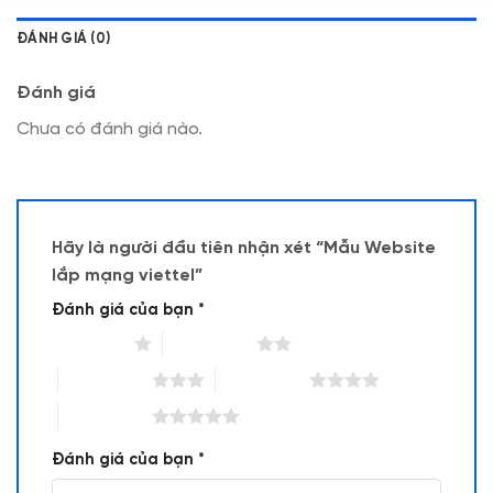
ĐÁNH GIÁ (0)
Đánh giá
Chưa có đánh giá nào.
Hãy là người đầu tiên nhận xét “Mẫu Website
lắp mạng viettel”
Đánh giá của bạn
*
1 trên 5 sao
2 trên 5 sao
3 trên 5 sao
4 trên 5 sao
5 trên 5 sao
Đánh giá của bạn
*