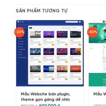
SẢN PHẨM TƯƠNG TỰ
-33%
-30%
Mẫu Website bán plugin,
Mẫu W
theme gọn gàng dể nhìn
Giá
Giá
600.000
₫