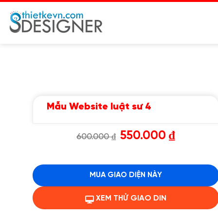
Chuyển
đến
nội
dung
Mẫu Website luật sư 4
Giá
Giá
550.000
₫
600.000
₫
gốc
hiện
là:
tại
600.000 ₫.
là:
550.000 ₫.
MUA GIAO DIỆN NÀY
XEM THỬ GIAO DIN