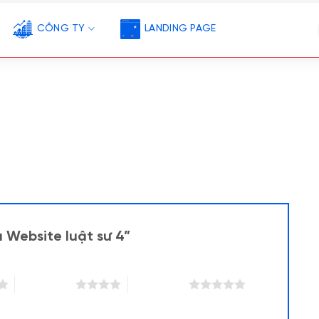
CÔNG TY
LANDING PAGE
 Website luật sư 4”
4 trên 5 sao
5 trên 5 sao