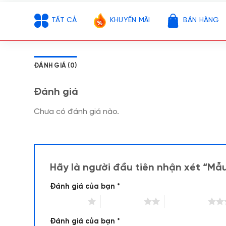
TẤT CẢ
KHUYẾN MÃI
BÁN HÀNG
ĐÁNH GIÁ (0)
Đánh giá
Chưa có đánh giá nào.
Hãy là người đầu tiên nhận xét “Mẫu
Đánh giá của bạn
*
1 trên 5 sao
2 trên 5 sao
3 trên 5 sao
Đánh giá của bạn
*