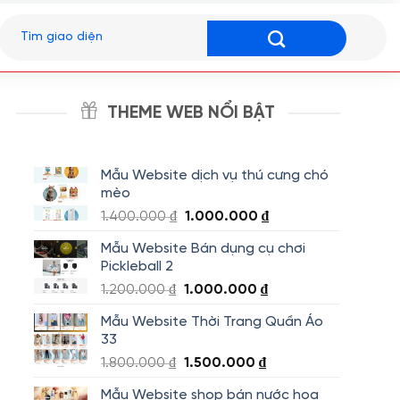
Tìm
kiếm:
THEME WEB NỔI BẬT
Mẫu Website dịch vụ thú cưng chó
mèo
Giá
Giá
1.400.000
₫
1.000.000
₫
gốc
hiện
Mẫu Website Bán dụng cụ chơi
là:
tại
Pickleball 2
1.400.000 ₫.
là:
Giá
Giá
1.200.000
₫
1.000.000
₫
1.000.000 ₫.
gốc
hiện
Mẫu Website Thời Trang Quần Áo
là:
tại
33
1.200.000 ₫.
là:
Giá
Giá
1.800.000
₫
1.500.000
₫
1.000.000 ₫.
gốc
hiện
Mẫu Website shop bán nước hoa
là:
tại