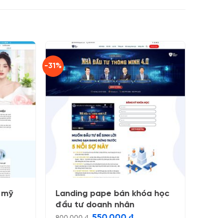
-31%
 mỹ
Landing pape bán khóa học
đầu tư doanh nhân
Giá
Giá
550.000
₫