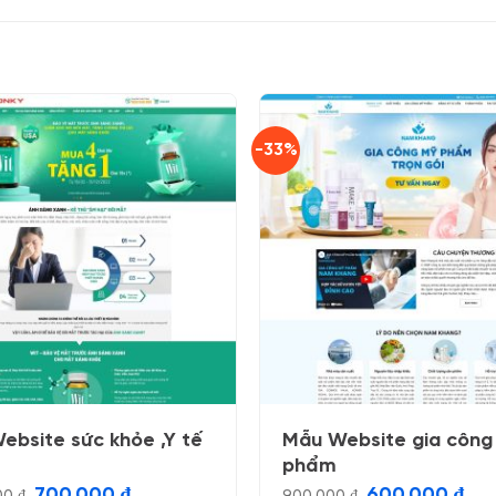
-33%
ebsite sức khỏe ,Y tế
Mẫu Website gia công
phẩm
Giá
Giá
Giá
Giá
700.000
₫
600.000
₫