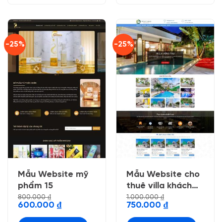
-25%
-25%
Mẫu Website mỹ
Mẫu Website cho
phẩm 15
thuê villa khách
sạn
800.000
₫
1.000.000
₫
Giá
Giá
Giá
Giá
600.000
₫
750.000
₫
gốc
hiện
gốc
hiện
là:
tại
là:
tại