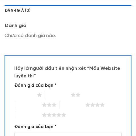
ĐÁNH GIÁ (0)
Đánh giá
Chưa có đánh giá nào.
Hãy là người đầu tiên nhận xét “Mẫu Website
luyện thi”
Đánh giá của bạn
*
1 trên 5 sao
2 trên 5 sao
3 trên 5 sao
4 trên 5 sao
5 trên 5 sao
Đánh giá của bạn
*