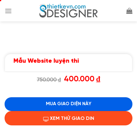
Chuyển
đến
nội
dung
Mẫu Website luyện thi
Giá
Giá
400.000
₫
750.000
₫
gốc
hiện
là:
tại
750.000 ₫.
là:
400.000 ₫.
MUA GIAO DIỆN NÀY
XEM THỬ GIAO DIN