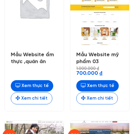
Mẫu Website ẩm
Mẫu Website mỹ
thực ,quán ăn
phẩm 03
1.000.000
₫
Giá
Giá
700.000
₫
gốc
hiện
là:
tại
1.000.000 ₫.
là:
Xem thực tế
Xem thực tế
700.000 ₫.
Xem chi tiết
Xem chi tiết