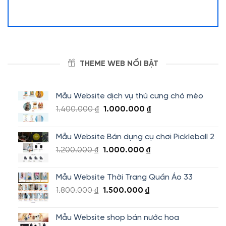
THEME WEB NỔI BẬT
Mẫu Website dịch vụ thú cưng chó mèo
Giá
Giá
1.400.000
₫
1.000.000
₫
gốc
hiện
là:
tại
Mẫu Website Bán dụng cụ chơi Pickleball 2
1.400.000 ₫.
là:
Giá
Giá
1.200.000
₫
1.000.000
₫
1.000.000 ₫.
gốc
hiện
là:
tại
Mẫu Website Thời Trang Quần Áo 33
1.200.000 ₫.
là:
Giá
Giá
1.800.000
₫
1.500.000
₫
1.000.000 ₫.
gốc
hiện
là:
tại
Mẫu Website shop bán nước hoa
1.800.000 ₫.
là: