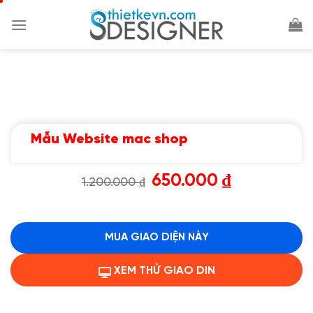
Chuyển
đến
nội
dung
Mẫu Website mac shop
Giá
Giá
650.000
₫
1.200.000
₫
gốc
hiện
là:
tại
1.200.000 ₫.
là:
650.000 ₫.
MUA GIAO DIỆN NÀY
XEM THỬ GIAO DIN