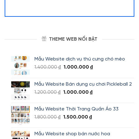
THEME WEB NỔI BẬT
Mẫu Website dịch vụ thú cưng chó mèo
Giá
Giá
1.400.000
₫
1.000.000
₫
gốc
hiện
là:
tại
Mẫu Website Bán dụng cụ chơi Pickleball 2
1.400.000 ₫.
là:
Giá
Giá
1.200.000
₫
1.000.000
₫
1.000.000 ₫.
gốc
hiện
là:
tại
Mẫu Website Thời Trang Quần Áo 33
1.200.000 ₫.
là:
Giá
Giá
1.800.000
₫
1.500.000
₫
1.000.000 ₫.
gốc
hiện
là:
tại
Mẫu Website shop bán nước hoa
1.800.000 ₫.
là: