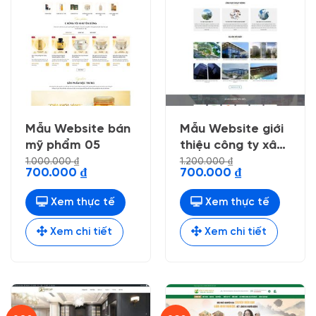
Mẫu Website bán
Mẫu Website giới
mỹ phẩm 05
thiệu công ty xây
dựng 4
1.000.000
₫
1.200.000
₫
Giá
Giá
Giá
Giá
700.000
₫
700.000
₫
gốc
hiện
gốc
hiện
là:
tại
là:
tại
1.000.000 ₫.
là:
1.200.000 ₫.
là:
Xem thực tế
Xem thực tế
700.000 ₫.
700.000 ₫.
Xem chi tiết
Xem chi tiết