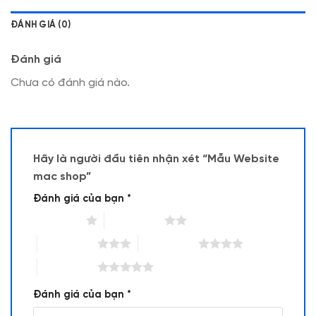
ĐÁNH GIÁ (0)
Đánh giá
Chưa có đánh giá nào.
Hãy là người đầu tiên nhận xét “Mẫu Website
mac shop”
Đánh giá của bạn
*
1 trên 5 sao
2 trên 5 sao
3 trên 5 sao
4 trên 5 sao
5 trên 5 sao
Đánh giá của bạn
*