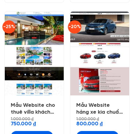
-25%
-20%
Mẫu Website cho
Mẫu Website
thuê villa khách
hảng xe kia chuẩn
sạn
đẹp
1.000.000
₫
1.000.000
₫
Giá
Giá
Giá
Giá
750.000
₫
800.000
₫
gốc
hiện
gốc
hiện
là:
tại
là:
tại