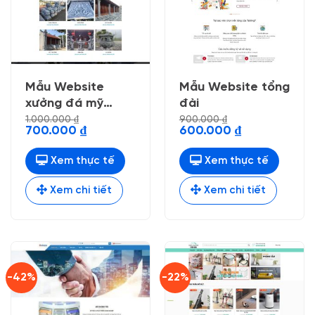
Mẫu Website
Mẫu Website tổng
xưởng đá mỹ
đài
nghệ
1.000.000
₫
900.000
₫
Giá
Giá
Giá
Giá
700.000
₫
600.000
₫
gốc
hiện
gốc
hiện
là:
tại
là:
tại
1.000.000 ₫.
là:
900.000 ₫.
là:
Xem thực tế
Xem thực tế
700.000 ₫.
600.000 ₫.
Xem chi tiết
Xem chi tiết
-42%
-22%