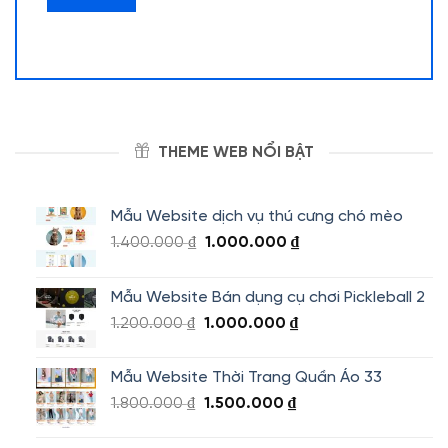
THEME WEB NỔI BẬT
Mẫu Website dịch vụ thú cưng chó mèo
Giá
Giá
1.400.000
₫
1.000.000
₫
gốc
hiện
là:
tại
Mẫu Website Bán dụng cụ chơi Pickleball 2
1.400.000 ₫.
là:
Giá
Giá
1.200.000
₫
1.000.000
₫
1.000.000 ₫.
gốc
hiện
là:
tại
Mẫu Website Thời Trang Quần Áo 33
1.200.000 ₫.
là:
Giá
Giá
1.800.000
₫
1.500.000
₫
1.000.000 ₫.
gốc
hiện
là:
tại