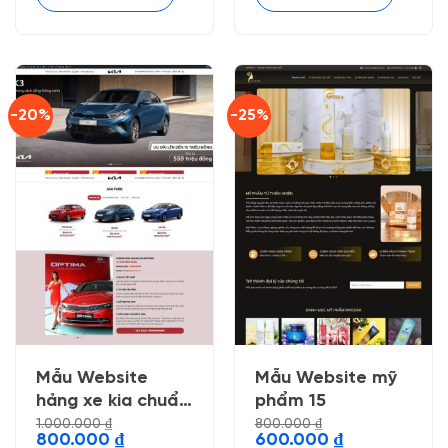
-20%
-25%
Mẫu Website
Mẫu Website mỹ
hảng xe kia chuẩn
phẩm 15
đẹp
1.000.000
₫
800.000
₫
Giá
Giá
Giá
Giá
800.000
₫
600.000
₫