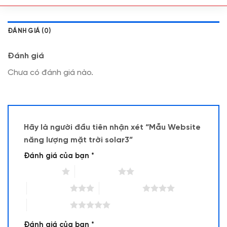
ĐÁNH GIÁ (0)
Đánh giá
Chưa có đánh giá nào.
Hãy là người đầu tiên nhận xét “Mẫu Website
năng lượng mặt trời solar3”
Đánh giá của bạn
*
1 trên 5 sao
2 trên 5 sao
3 trên 5 sao
4 trên 5 sao
5 trên 5 sao
Đánh giá của bạn
*