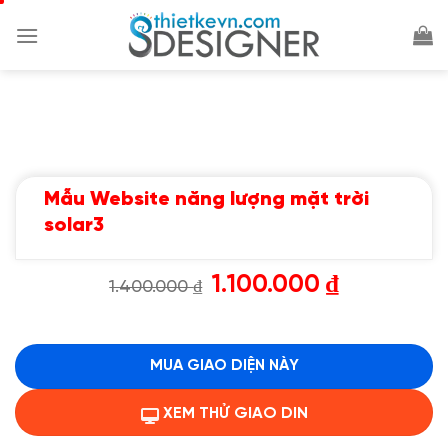
Chuyển
đến
nội
dung
Mẫu Website năng lượng mặt trời
solar3
Giá
Giá
1.100.000
₫
1.400.000
₫
gốc
hiện
là:
tại
1.400.000 ₫.
là:
1.100.000 ₫.
MUA GIAO DIỆN NÀY
XEM THỬ GIAO DIN