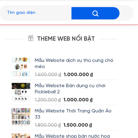
Tìm
kiếm:
THEME WEB NỔI BẬT
Mẫu Website dịch vụ thú cưng chó
mèo
Giá
Giá
1.400.000
₫
1.000.000
₫
gốc
hiện
Mẫu Website Bán dụng cụ chơi
là:
tại
Pickleball 2
1.400.000 ₫.
là:
Giá
Giá
1.200.000
₫
1.000.000
₫
1.000.000 ₫.
gốc
hiện
Mẫu Website Thời Trang Quần Áo
là:
tại
33
1.200.000 ₫.
là:
Giá
Giá
1.800.000
₫
1.500.000
₫
1.000.000 ₫.
gốc
hiện
Mẫu Website shop bán nước hoa
là:
tại