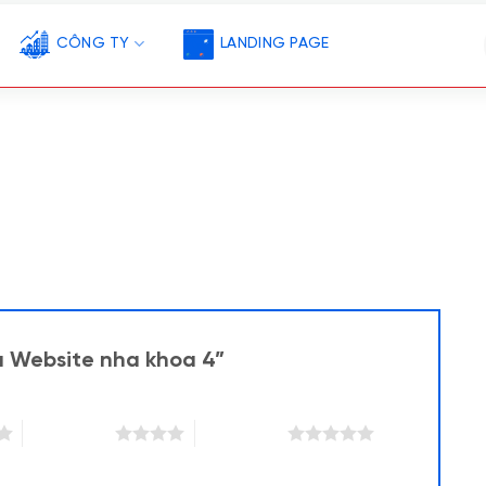
CÔNG TY
LANDING PAGE
u Website nha khoa 4”
4 trên 5 sao
5 trên 5 sao