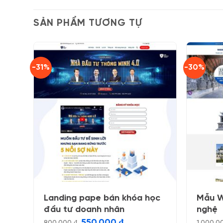
SẢN PHẨM TƯƠNG TỰ
-31%
-30%
Landing pape bán khóa học
Mẫu W
đầu tư doanh nhân
nghệ
Giá
Giá
550.000
₫