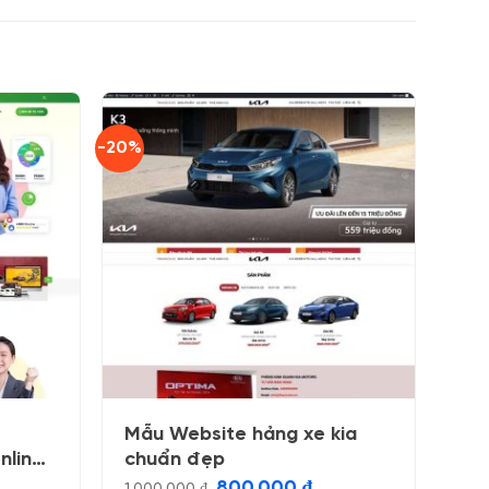
-20%
Mẫu Website hảng xe kia
nline
chuẩn đẹp
á
Giá
Giá
800.000
₫