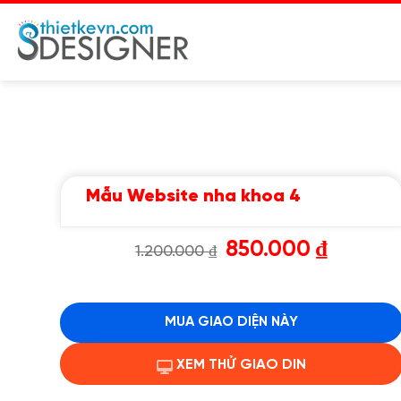
Chuyển
đến
nội
dung
Mẫu Website nha khoa 4
Giá
Giá
850.000
₫
1.200.000
₫
gốc
hiện
là:
tại
1.200.000 ₫.
là:
850.000 ₫.
MUA GIAO DIỆN NÀY
XEM THỬ GIAO DIN