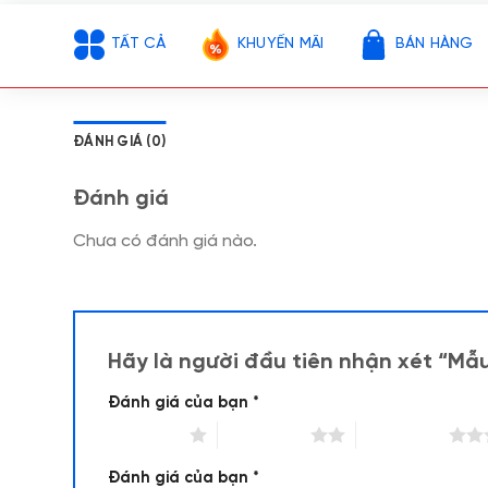
TẤT CẢ
KHUYẾN MÃI
BÁN HÀNG
ĐÁNH GIÁ (0)
Đánh giá
Chưa có đánh giá nào.
Hãy là người đầu tiên nhận xét “Mẫ
Đánh giá của bạn
*
1 trên 5 sao
2 trên 5 sao
3 trên 5 sao
Đánh giá của bạn
*