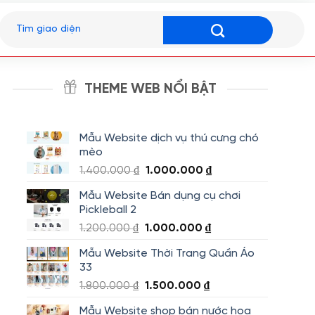
Tìm
kiếm:
THEME WEB NỔI BẬT
Mẫu Website dịch vụ thú cưng chó
mèo
Giá
Giá
1.400.000
₫
1.000.000
₫
gốc
hiện
Mẫu Website Bán dụng cụ chơi
là:
tại
Pickleball 2
1.400.000 ₫.
là:
Giá
Giá
1.200.000
₫
1.000.000
₫
1.000.000 ₫.
gốc
hiện
Mẫu Website Thời Trang Quần Áo
là:
tại
33
1.200.000 ₫.
là:
Giá
Giá
1.800.000
₫
1.500.000
₫
1.000.000 ₫.
gốc
hiện
Mẫu Website shop bán nước hoa
là:
tại