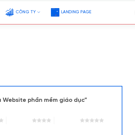
CÔNG TY
LANDING PAGE
ẫu Website phần mềm giáo dục”
4 trên 5 sao
5 trên 5 sao