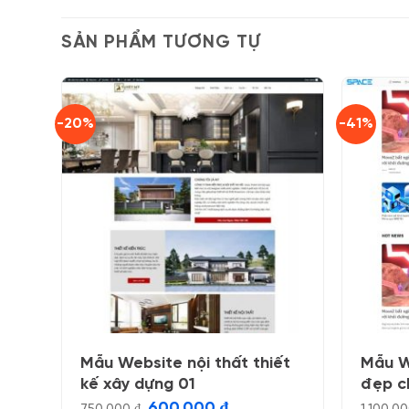
SẢN PHẨM TƯƠNG TỰ
-20%
-41%
Mẫu Website nội thất thiết
Mẫu W
kế xây dựng 01
đẹp c
Giá
Giá
600.000
₫