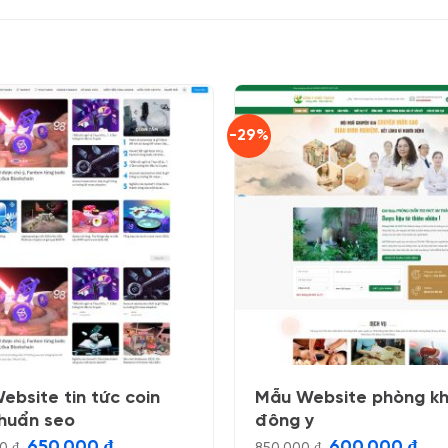
-29%
ebsite tin tức coin
Mẫu Website phòng k
huẩn seo
đông y
Giá
Giá
Giá
Giá
650.000
₫
600.000
₫