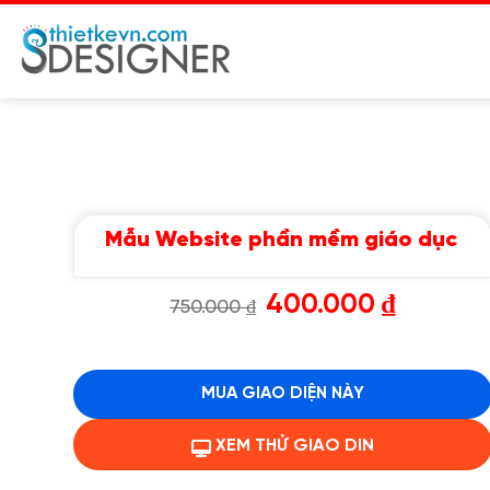
Chuyển
đến
nội
dung
Mẫu Website phần mềm giáo dục
Giá
Giá
400.000
₫
750.000
₫
gốc
hiện
là:
tại
750.000 ₫.
là:
400.000 ₫.
MUA GIAO DIỆN NÀY
XEM THỬ GIAO DIN