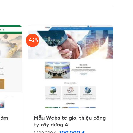
-42%
hám
Mẫu Website giới thiệu công
ty xây dựng 4
Giá
Giá
700.000
₫