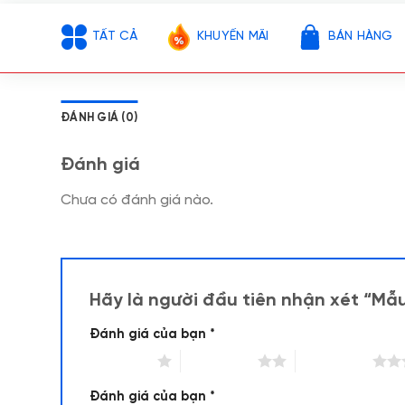
TẤT CẢ
KHUYẾN MÃI
BÁN HÀNG
ĐÁNH GIÁ (0)
Đánh giá
Chưa có đánh giá nào.
Hãy là người đầu tiên nhận xét “M
Đánh giá của bạn
*
1 trên 5 sao
2 trên 5 sao
3 trên 5 sao
Đánh giá của bạn
*