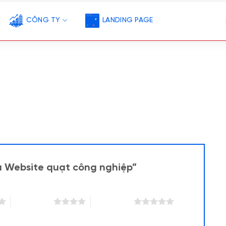
CÔNG TY
LANDING PAGE
u Website quạt công nghiệp”
4 trên 5 sao
5 trên 5 sao