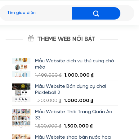
Tìm
kiếm:
THEME WEB NỔI BẬT
Mẫu Website dịch vụ thú cưng chó
mèo
Giá
Giá
1.400.000
₫
1.000.000
₫
gốc
hiện
Mẫu Website Bán dụng cụ chơi
là:
tại
Pickleball 2
1.400.000 ₫.
là:
Giá
Giá
1.200.000
₫
1.000.000
₫
1.000.000 ₫.
gốc
hiện
Mẫu Website Thời Trang Quần Áo
là:
tại
33
1.200.000 ₫.
là:
Giá
Giá
1.800.000
₫
1.500.000
₫
1.000.000 ₫.
gốc
hiện
Mẫu Website shop bán nước hoa
là:
tại