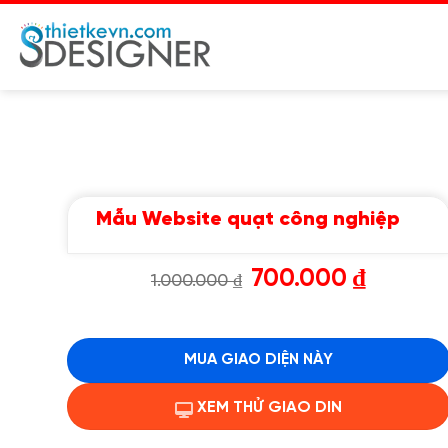
Chuyển
đến
nội
dung
Mẫu Website quạt công nghiệp
Giá
Giá
700.000
₫
1.000.000
₫
gốc
hiện
là:
tại
1.000.000 ₫.
là:
700.000 ₫.
MUA GIAO DIỆN NÀY
XEM THỬ GIAO DIN