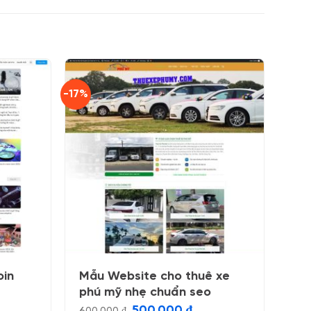
-17%
oin
Mẫu Website cho thuê xe
phú mỹ nhẹ chuẩn seo
Giá
Giá
500.000
₫