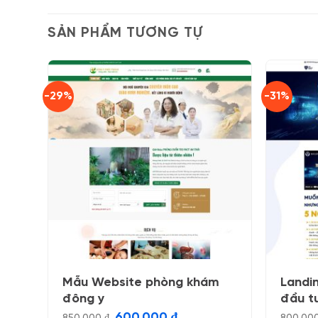
SẢN PHẨM TƯƠNG TỰ
-29%
-31%
Mẫu Website phòng khám
Landi
đông y
đầu t
Giá
Giá
600.000
₫