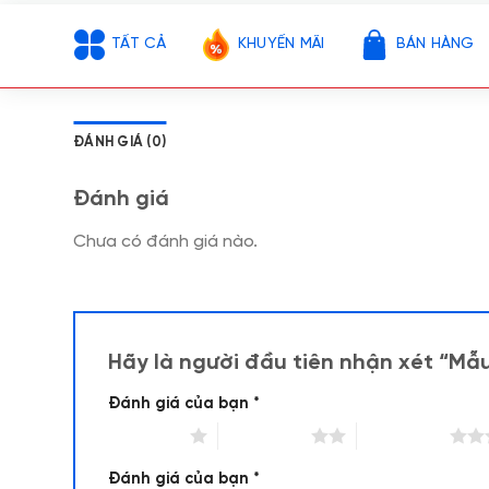
TẤT CẢ
KHUYẾN MÃI
BÁN HÀNG
ĐÁNH GIÁ (0)
Đánh giá
Chưa có đánh giá nào.
Hãy là người đầu tiên nhận xét “Mẫ
Đánh giá của bạn
*
1 trên 5 sao
2 trên 5 sao
3 trên 5 sao
Đánh giá của bạn
*