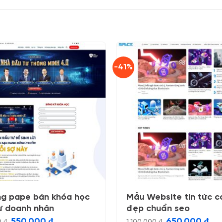
-41%
ng pape bán khóa học
Mẫu Website tin tức c
ư doanh nhân
đẹp chuẩn seo
Giá
Giá
Giá
Giá
550.000
₫
650.000
₫