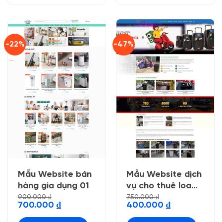
-22%
-47%
Mẫu Website bán
Mẫu Website dịch
hàng gia dụng 01
vụ cho thuê loa
kẹo kéo
900.000
₫
750.000
₫
Giá
Giá
Giá
Giá
700.000
₫
400.000
₫
gốc
hiện
gốc
hiện
là:
tại
là:
tại