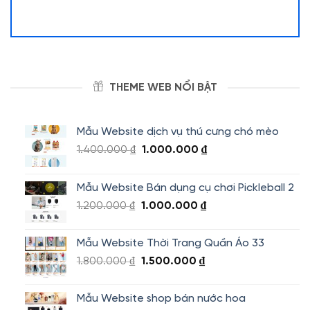
THEME WEB NỔI BẬT
Mẫu Website dịch vụ thú cưng chó mèo
Giá
Giá
1.400.000
₫
1.000.000
₫
gốc
hiện
là:
tại
Mẫu Website Bán dụng cụ chơi Pickleball 2
1.400.000 ₫.
là:
Giá
Giá
1.200.000
₫
1.000.000
₫
1.000.000 ₫.
gốc
hiện
là:
tại
Mẫu Website Thời Trang Quần Áo 33
1.200.000 ₫.
là:
Giá
Giá
1.800.000
₫
1.500.000
₫
1.000.000 ₫.
gốc
hiện
là:
tại
Mẫu Website shop bán nước hoa
1.800.000 ₫.
là: