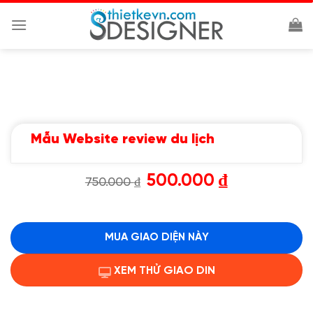
Chuyển
đến
nội
dung
Mẫu Website review du lịch
Giá
Giá
500.000
₫
750.000
₫
gốc
hiện
là:
tại
750.000 ₫.
là:
500.000 ₫.
MUA GIAO DIỆN NÀY
XEM THỬ GIAO DIN