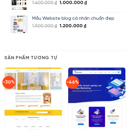
Giá
Giá
1.400.000
₫
1.000.000
₫
1.500.000 ₫.
gốc
hiện
là:
tại
Mẫu Website blog cá nhân chuẩn đẹp
1.400.000 ₫.
là:
Giá
Giá
1.500.000
₫
1.200.000
₫
1.000.000 ₫.
gốc
hiện
là:
tại
1.500.000 ₫.
là:
1.200.000 ₫.
SẢN PHẨM TƯƠNG TỰ
-30%
-46%