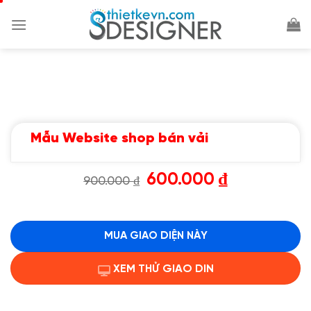
Chuyển
đến
nội
dung
Mẫu Website shop bán vải
Giá
Giá
600.000
₫
900.000
₫
gốc
hiện
là:
tại
900.000 ₫.
là:
600.000 ₫.
MUA GIAO DIỆN NÀY
XEM THỬ GIAO DIN