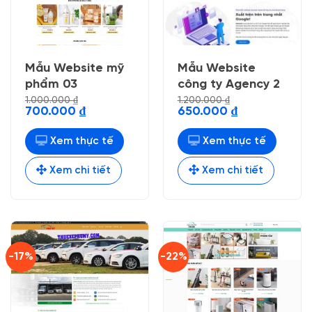
Mẫu Website mỹ
Mẫu Website
phẩm 03
công ty Agency 2
1.000.000
₫
1.200.000
₫
Giá
Giá
Giá
Giá
700.000
₫
650.000
₫
gốc
hiện
gốc
hiện
là:
tại
là:
tại
1.000.000 ₫.
là:
1.200.000 ₫.
là:
Xem thực tế
Xem thực tế
700.000 ₫.
650.000 ₫.
Xem chi tiết
Xem chi tiết
-17%
-22%