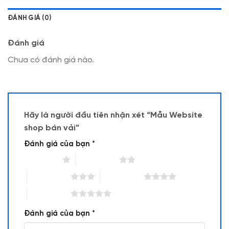
ĐÁNH GIÁ (0)
Đánh giá
Chưa có đánh giá nào.
Hãy là người đầu tiên nhận xét “Mẫu Website
shop bán vải”
Đánh giá của bạn
*
1 trên 5 sao
2 trên 5 sao
3 trên 5 sao
4 trên 5 sao
5 trên 5 sao
Đánh giá của bạn
*