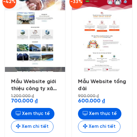
-42%
-33%
Mẫu Website giới
Mẫu Website tổng
thiệu công ty xây
đài
dựng 4
1.200.000
₫
900.000
₫
Giá
Giá
Giá
Giá
700.000
₫
600.000
₫
gốc
hiện
gốc
hiện
là:
tại
là:
tại
1.200.000 ₫.
là:
900.000 ₫.
là:
Xem thực tế
Xem thực tế
700.000 ₫.
600.000 ₫.
Xem chi tiết
Xem chi tiết