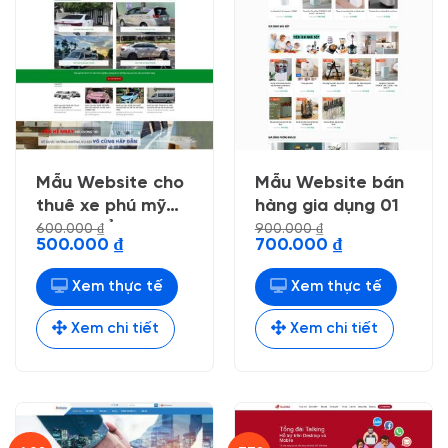
Mẫu Website cho
Mẫu Website bán
thuê xe phú mỹ
hàng gia dụng 01
nhẹ chuẩn seo
600.000
₫
900.000
₫
Giá
Giá
Giá
Giá
500.000
₫
700.000
₫
gốc
hiện
gốc
hiện
là:
tại
là:
tại
600.000 ₫.
là:
900.000 ₫.
là:
Xem thực tế
Xem thực tế
500.000 ₫.
700.000 ₫.
Xem chi tiết
Xem chi tiết