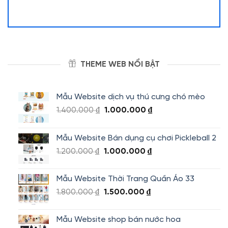
THEME WEB NỔI BẬT
Mẫu Website dịch vụ thú cưng chó mèo
Giá
Giá
1.400.000
₫
1.000.000
₫
gốc
hiện
là:
tại
Mẫu Website Bán dụng cụ chơi Pickleball 2
1.400.000 ₫.
là:
Giá
Giá
1.200.000
₫
1.000.000
₫
1.000.000 ₫.
gốc
hiện
là:
tại
Mẫu Website Thời Trang Quần Áo 33
1.200.000 ₫.
là:
Giá
Giá
1.800.000
₫
1.500.000
₫
1.000.000 ₫.
gốc
hiện
là:
tại
Mẫu Website shop bán nước hoa
1.800.000 ₫.
là: