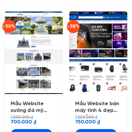
-30%
-38%
Mẫu Website
Mẫu Website bán
xưởng đá mỹ
máy tính 4 đẹp
nghệ
chuẩn seo
1.000.000
₫
1.200.000
₫
Giá
Giá
Giá
Giá
700.000
₫
750.000
₫
gốc
hiện
gốc
hiện
là:
tại
là:
tại