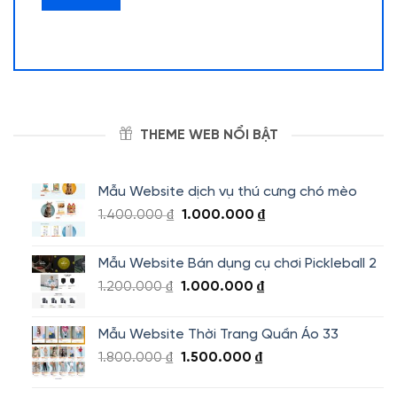
THEME WEB NỔI BẬT
Mẫu Website dịch vụ thú cưng chó mèo
Giá
Giá
1.400.000
₫
1.000.000
₫
gốc
hiện
là:
tại
Mẫu Website Bán dụng cụ chơi Pickleball 2
1.400.000 ₫.
là:
Giá
Giá
1.200.000
₫
1.000.000
₫
1.000.000 ₫.
gốc
hiện
là:
tại
Mẫu Website Thời Trang Quần Áo 33
1.200.000 ₫.
là:
Giá
Giá
1.800.000
₫
1.500.000
₫
1.000.000 ₫.
gốc
hiện
là:
tại