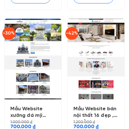
-30%
-42%
Mẫu Website
Mẫu Website bán
xưởng đá mỹ
nội thất 16 đẹp ,
nghệ
chuẩn seo
1.000.000
₫
1.200.000
₫
Giá
Giá
Giá
Giá
700.000
₫
700.000
₫