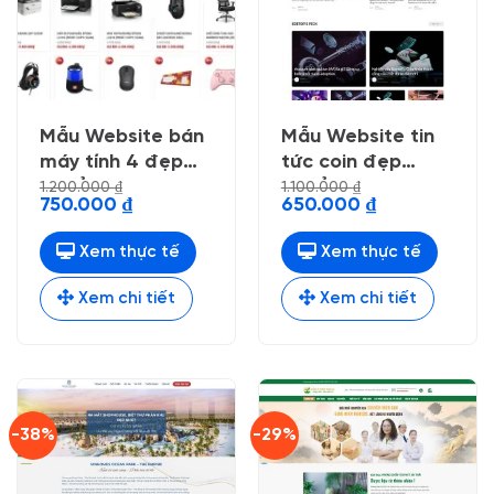
Mẫu Website bán
Mẫu Website tin
máy tính 4 đẹp
tức coin đẹp
chuẩn seo
chuẩn seo
1.200.000
₫
1.100.000
₫
Giá
Giá
Giá
Giá
750.000
₫
650.000
₫
gốc
hiện
gốc
hiện
là:
tại
là:
tại
1.200.000 ₫.
là:
1.100.000 ₫.
là:
Xem thực tế
Xem thực tế
750.000 ₫.
650.000 ₫.
Xem chi tiết
Xem chi tiết
-38%
-29%