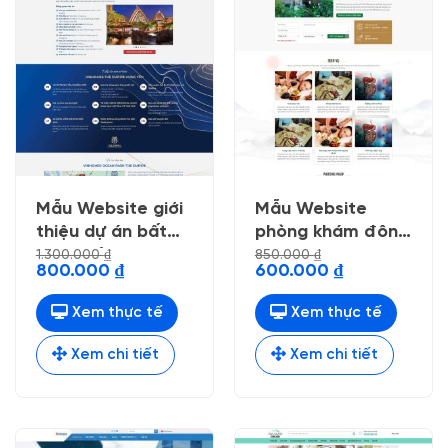
Mẫu Website giới
Mẫu Website
thiệu dự án bất
phòng khám đông
động sản 32
y
1.300.000
₫
850.000
₫
Giá
Giá
Giá
Giá
800.000
₫
600.000
₫
gốc
hiện
gốc
hiện
là:
tại
là:
tại
1.300.000 ₫.
là:
850.000 ₫.
là:
Xem thực tế
Xem thực tế
800.000 ₫.
600.000 ₫.
Xem chi tiết
Xem chi tiết