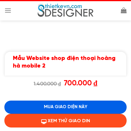
Chuyển
đến
nội
dung
Mẫu Website shop điện thoại hoàng
hà mobile 2
Giá
Giá
700.000
₫
1.400.000
₫
gốc
hiện
là:
tại
1.400.000 ₫.
là:
700.000 ₫.
MUA GIAO DIỆN NÀY
XEM THỬ GIAO DIN