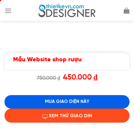
Chuyển
đến
nội
dung
Mẫu Website shop rượu
Giá
Giá
450.000
₫
750.000
₫
gốc
hiện
là:
tại
750.000 ₫.
là:
450.000 ₫.
MUA GIAO DIỆN NÀY
XEM THỬ GIAO DIN