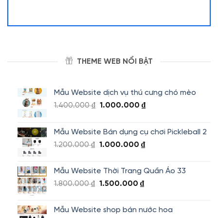
THEME WEB NỔI BẬT
Mẫu Website dịch vụ thú cưng chó mèo
Giá
Giá
1.400.000
₫
1.000.000
₫
gốc
hiện
là:
tại
Mẫu Website Bán dụng cụ chơi Pickleball 2
1.400.000 ₫.
là:
Giá
Giá
1.200.000
₫
1.000.000
₫
1.000.000 ₫.
gốc
hiện
là:
tại
Mẫu Website Thời Trang Quần Áo 33
1.200.000 ₫.
là:
Giá
Giá
1.800.000
₫
1.500.000
₫
1.000.000 ₫.
gốc
hiện
là:
tại
Mẫu Website shop bán nước hoa
1.800.000 ₫.
là: