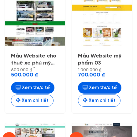
Mẫu Website cho
Mẫu Website mỹ
thuê xe phú mỹ
phẩm 03
nhẹ chuẩn seo
600.000
₫
1.000.000
₫
Giá
Giá
Giá
Giá
500.000
₫
700.000
₫
gốc
hiện
gốc
hiện
là:
tại
là:
tại
600.000 ₫.
là:
1.000.000 ₫.
là:
Xem thực tế
Xem thực tế
500.000 ₫.
700.000 ₫.
Xem chi tiết
Xem chi tiết