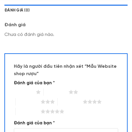
ĐÁNH GIÁ (0)
Đánh giá
Chưa có đánh giá nào.
Hãy là người đầu tiên nhận xét “Mẫu Website
shop rượu”
Đánh giá của bạn
*
1 trên 5 sao
2 trên 5 sao
3 trên 5 sao
4 trên 5 sao
5 trên 5 sao
Đánh giá của bạn
*