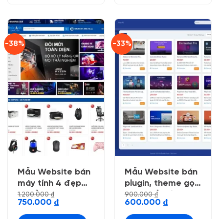
-38%
-33%
Mẫu Website bán
Mẫu Website bán
máy tính 4 đẹp
plugin, theme gọn
chuẩn seo
gàng dể nhìn
1.200.000
₫
900.000
₫
Giá
Giá
Giá
Giá
750.000
₫
600.000
₫
gốc
hiện
gốc
hiện
là:
tại
là:
tại